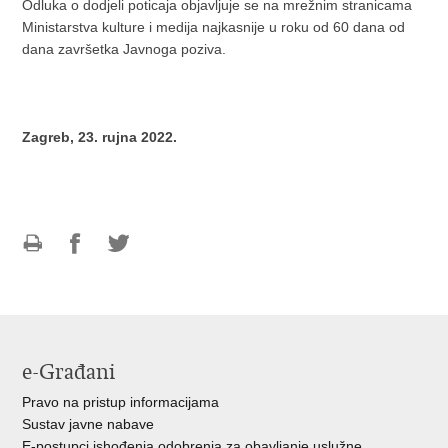
Odluka o dodjeli poticaja objavljuje se na mrežnim stranicama
Ministarstva kulture i medija najkasnije u roku od 60 dana od
dana završetka Javnoga poziva.
Zagreb, 23. rujna 2022.
Ispiši
Podijeli
Podijeli
stranicu
na
na
Facebooku
Twitteru
e-Građani
Pravo na pristup informacijama
Sustav javne nabave
E-postupci ishođenja odobrenja za obavljanje uslužne