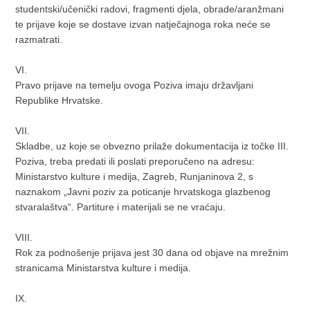
studentski/učenički radovi, fragmenti djela, obrade/aranžmani
te prijave koje se dostave izvan natječajnoga roka neće se
razmatrati.
VI.
Pravo prijave na temelju ovoga Poziva imaju državljani
Republike Hrvatske.
VII.
Skladbe, uz koje se obvezno prilaže dokumentacija iz točke III.
Poziva, treba predati ili poslati preporučeno na adresu:
Ministarstvo kulture i medija, Zagreb, Runjaninova 2, s
naznakom „Javni poziv za poticanje hrvatskoga glazbenog
stvaralaštva“. Partiture i materijali se ne vraćaju.
VIII.
Rok za podnošenje prijava jest 30 dana od objave na mrežnim
stranicama Ministarstva kulture i medija.
IX.