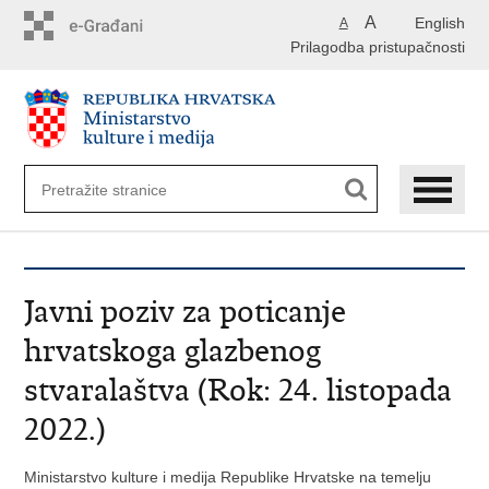
Preskoči
A
English
A
na
Prilagodba pristupačnosti
glavni
sadržaj
Javni poziv za poticanje
hrvatskoga glazbenog
stvaralaštva (Rok: 24. listopada
2022.)
Ministarstvo kulture i medija Republike Hrvatske na temelju