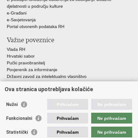
djelatnosti u području kulture
e-Građani
e-Savjetovanja
Portal otvorenih podataka RH
Važne poveznice
Vlada RH
Hrvatski sabor
Pučki pravobranitelj
Povjerenik za informiranje
Državni zavod za intelektualno vlasništvo
Agencija za medije
Ova stranica upotrebljava kolačiće
HAKOM
Ostale poveznice
Nužni
Prihvaćam
Ne prihvaćam
Hrvatski restauratorski zavod
Funkcionalni
Prihvaćam
Ne prihvaćam
Hrvatski audiovizualni centar
Zaklada Kultura nova
Statistički
Prihvaćam
Ne prihvaćam
Creative Europe