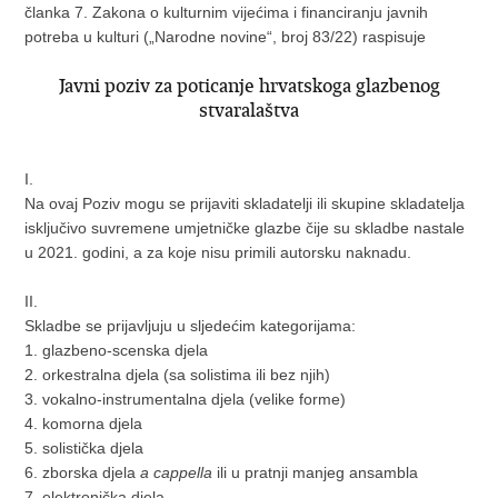
članka 7. Zakona o kulturnim vijećima i financiranju javnih
potreba u kulturi („Narodne novine“, broj 83/22) raspisuje
Javni poziv za poticanje hrvatskoga glazbenog
stvaralaštva
I.
Na ovaj Poziv mogu se prijaviti skladatelji ili skupine skladatelja
isključivo suvremene umjetničke glazbe čije su skladbe nastale
u 2021. godini, a za koje nisu primili autorsku naknadu.
II.
Skladbe se prijavljuju u sljedećim kategorijama:
1. glazbeno-scenska djela
2. orkestralna djela (sa solistima ili bez njih)
3. vokalno-instrumentalna djela (velike forme)
4. komorna djela
5. solistička djela
6. zborska djela
a cappella
ili u pratnji manjeg ansambla
7. elektronička djela.