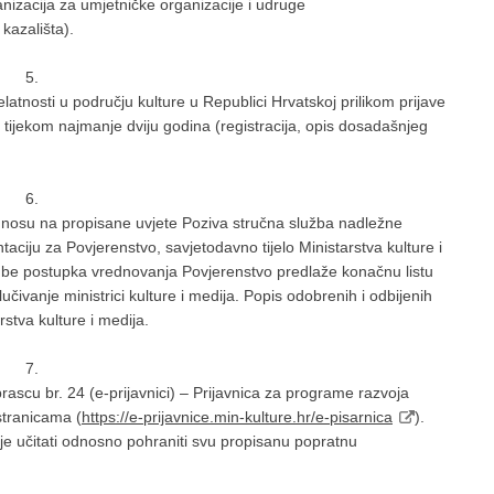
anizacija za umjetničke organizacije i udruge
 kazališta).
5.
elatnosti u području kulture u Republici Hrvatskoj prilikom prijave
e tijekom najmanje dviju godina (registracija, opis dosadašnjeg
6.
u odnosu na propisane uvjete Poziva stručna služba nadležne
ciju za Povjerenstvo, savjetodavno tijelo Ministarstva kulture i
dbe postupka vrednovanja Povjerenstvo predlaže konačnu listu
ivanje ministrici kulture i medija. Popis odobrenih i odbijenih
stva kulture i medija.
7.
ascu br. 24 (e-prijavnici) – Prijavnica za programe razvoja
stranicama (
https://e-prijavnice.min-kulture.hr/e-pisarnica
).
je učitati odnosno pohraniti svu propisanu popratnu