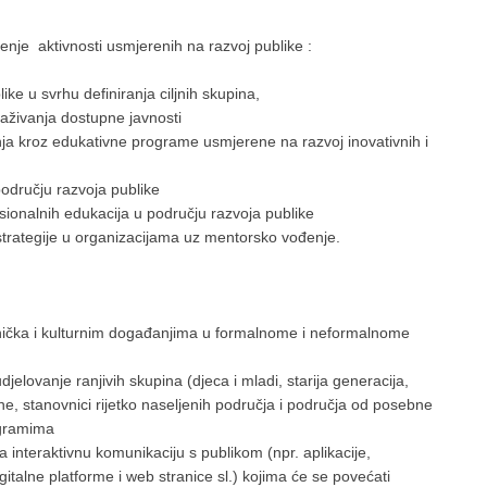
enje aktivnosti usmjerenih na razvoj publike :
ike u svrhu definiranja ciljnih skupina,
traživanja dostupne javnosti
nja kroz edukativne programe usmjerene na razvoj inovativnih i
odručju razvoja publike
esionalnih edukacija u području razvoja publike
i strategije u organizacijama uz mentorsko vođenje.
tnička i kulturnim događanjima u formalnome i neformalnome
djelovanje ranjivih skupina (djeca i mladi, starija generacija,
ne, stanovnici rijetko naseljenih područja i područja od posebne
rogramima
za interaktivnu komunikaciju s publikom (npr. aplikacije,
gitalne platforme i web stranice sl.) kojima će se povećati