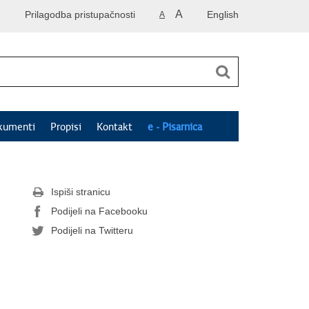
A
Prilagodba pristupačnosti
English
A
kumenti
Propisi
Kontakt
e - Pisarnica
Ispiši stranicu
Podijeli na Facebooku
Podijeli na Twitteru