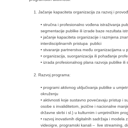
Jačanje kapaciteta organizacija za razvoj i provođ
• stručna i profesionalno vođena istraživanja publ
segmentacije publike ili izrade baze rezultata is
• jačanje kapaciteta organizacije i razmjena zna
interdisciplinarnih pristupa publici
• stvaranje partnerstva među organizacijama u p
• organizacija, suorganizacija ili pohađanje prof
• izrada profesionalnog plana razvoja publike il
Razvoj programa:
• programi aktivnog uključivanja publike u umje
okruženju
• aktivnosti koje sustavno povećavaju pristup i su
osobe s invaliditetom, jezične i nacionalne manji
državne skrbi i sl.) u kulturnim i umjetničkim p
• razvoj inovativnih digitalnih sadržaja i modela 
videoigre, programski kanali ‒ live streaming, di