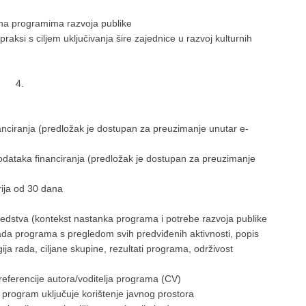
a na programima razvoja publike
raksi s ciljem uključivanja šire zajednice u razvoj kulturnih
4.
anciranja (predložak je dostupan za preuzimanje unutar e-
i podataka financiranja (predložak je dostupan za preuzimanje
rija od 30 dana
sredstva (kontekst nastanka programa i potrebe razvoja publike
ada programa s pregledom svih predviđenih aktivnosti, popis
ja rada, ciljane skupine, rezultati programa, održivost
eferencije autora/voditelja programa (CV)
 program uključuje korištenje javnog prostora