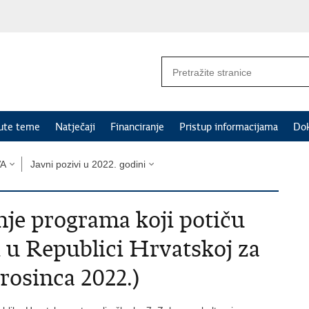
nute teme
Natječaji
Financiranje
Pristup informacijama
Do
VA
Javni pozivi u 2022. godini
nje programa koji potiču
i u Republici Hrvatskoj za
prosinca 2022.)