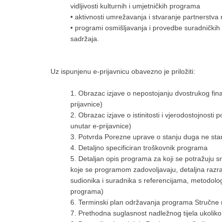
vidljivosti kulturnih i umjetničkih programa
• aktivnosti umrežavanja i stvaranje partnerstv
• programi osmišljavanja i provedbe suradničkih p
sadržaja.
Uz ispunjenu e-prijavnicu obavezno je priložiti:
1. Obrazac izjave o nepostojanju dvostrukog fin
prijavnice)
2. Obrazac izjave o istinitosti i vjerodostojnost
unutar e-prijavnice)
3. Potvrda Porezne uprave o stanju duga ne sta
4. Detaljno specificiran troškovnik programa
5. Detaljan opis programa za koji se potražuju 
koje se programom zadovoljavaju, detaljna razr
sudionika i suradnika s referencijama, metodologi
programa)
6. Terminski plan održavanja programa Stručne r
7. Prethodna suglasnost nadležnog tijela ukoliko