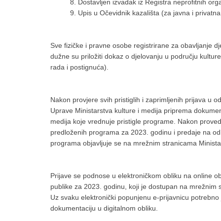
8. Dostavljen izvadak iz Registra neprofitnih org
9. Upis u Očevidnik kazališta (za javna i privatna
Sve fizičke i pravne osobe registrirane za obavljanje dj
dužne su priložiti dokaz o djelovanju u području kultur
rada i postignuća).
Nakon provjere svih pristiglih i zaprimljenih prijava 
Uprave Ministarstva kulture i medija priprema dokumenta
medija koje vrednuje pristigle programe. Nakon prove
predloženih programa za 2023. godinu i predaje na odluč
programa objavljuje se na mrežnim stranicama Ministar
Prijave se podnose u elektroničkom obliku na online obr
publike za 2023. godinu, koji je dostupan na mrežnim 
Uz svaku elektronički popunjenu e-prijavnicu potrebno 
dokumentaciju u digitalnom obliku.