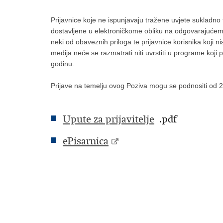
Prijavnice koje ne ispunjavaju tražene uvjete sukladno t
dostavljene u elektroničkome obliku na odgovarajućem
neki od obaveznih priloga te prijavnice korisnika koji n
medija neće se razmatrati niti uvrstiti u programe koji 
godinu.
Prijave na temelju ovog Poziva mogu se podnositi od 2
Upute za prijavitelje
.pdf
ePisarnica