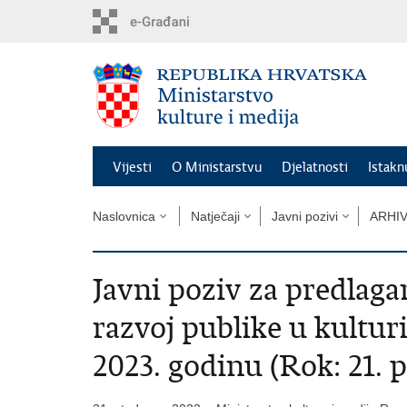
Preskoči
na
glavni
sadržaj
Vijesti
O Ministarstvu
Djelatnosti
Istak
Naslovnica
Natječaji
Javni pozivi
ARHI
Javni poziv za predlaga
razvoj publike u kultur
2023. godinu (Rok: 21. 