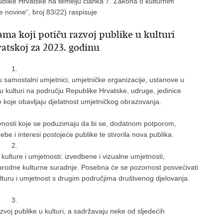
ublike Hrvatske na temelju članka 7. Zakona o kulturnim
ne novine“, broj 83/22) raspisuje
ama koji potiču razvoj publike u kulturi
atskoj za 2023. godinu
1.
 samostalni umjetnici, umjetničke organizacije, ustanove u
i u kulturi na području Republike Hrvatske, udruge, jedinice
 koje obavljaju djelatnost umjetničkog obrazovanja.
vnosti koje se poduzimaju da bi se, dodatnom potporom,
rebe i interesi postojeće publike te stvorila nova publika.
2.
ulture i umjetnosti: izvedbene i vizualne umjetnosti,
narodne kulturne suradnje. Posebna će se pozornost posvećivati
ulturu i umjetnost s drugim područjima društvenog djelovanja.
3.
azvoj publike u kulturi, a sadržavaju neke od sljedećih