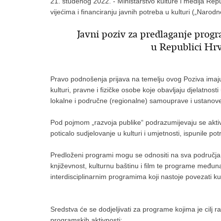
21. studenog 2022. - Ministarstvo kulture i medija Rep
vijećima i financiranju javnih potreba u kulturi („Narod
Javni poziv za predlaganje progr
u Republici Hrv
Pravo podnošenja prijava na temelju ovog Poziva imaju
kulturi, pravne i fizičke osobe koje obavljaju djelatnost
lokalne i područne (regionalne) samouprave i ustanove
Pod pojmom „razvoja publike“ podrazumijevaju se akti
poticalo sudjelovanje u kulturi i umjetnosti, ispunile pot
Predloženi programi mogu se odnositi na sva područja k
književnost, kulturnu baštinu i film te programe među
interdisciplinarnim programima koji nastoje povezati k
Sredstva će se dodjeljivati za programe kojima je cilj r
programskih aktivnosti: