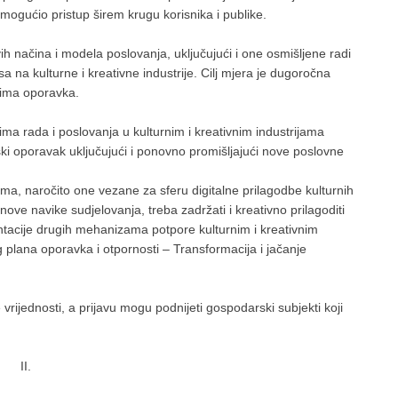
mogućio pristup širem krugu korisnika i publike.
ih načina i modela poslovanja, uključujući i one osmišljene radi
 na kulturne i kreativne industrije. Cilj mjera je dugoročna
etima oporavka.
a rada i poslovanja u kulturnim i kreativnim industrijama
jski oporavak uključujući i ponovno promišljajući nove poslovne
ma, naročito one vezane za sferu digitalne prilagodbe kulturnih
nove navike sudjelovanja, treba zadržati i kreativno prilagoditi
tacije drugih mehanizama potpore kulturnim i kreativnim
g plana oporavka i otpornosti – Transformacija i jačanje
ijednosti, a prijavu mogu podnijeti gospodarski subjekti koji
II.