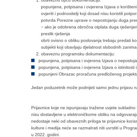
obaveznu opću dokumentaciju:
popunjena, potpisana i ovjerena Izjava o korišteni
ovjeriti i podnositelji koji dosad nisu koristili potp
potvrda Porezne uprave o nepostojanju duga prem
− ako je odobrena obročna otplata duga rješenjem 
preslik rješenja
obrti ovisno o obliku poslovanja trebaju predati
subjekti koji obavljaju djelatnost slobodnih zani
obaveznu programsku dokumentaciju:
popunjena, potpisana i ovjerena Izjava o nepostoja
popunjena, potpisana i ovjerena Izjava o istinitosti 
popunjeni Obrazac proračuna predloženog projekta 
Jedan poduzetnik može podnijeti samo jednu prijavu na
Prijavnice koje ne ispunjavaju tražene uvjete sukladno t
nisu dostavljene u elektroničkome obliku na odgovara
nedostaje neki od obaveznih priloga te prijavnice koris
kulture i medija neće se razmatrati niti uvrstiti u Prog
u 2022. godini.