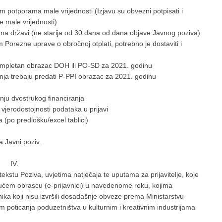
m potporama male vrijednosti (Izjavu su obvezni potpisati i
ore male vrijednosti)
a državi (ne starija od 30 dana od dana objave Javnog poziva)
Porezne uprave o obročnoj otplati, potrebno je dostaviti i
 kompletan obrazac DOH ili PO-SD za 2021. godinu
manja trebaju predati P-PPI obrazac za 2021. godinu
nju dvostrukog financiranja
i vjerodostojnosti podataka u prijavi
(po predlošku/excel tablici)
 Javni poziv.
IV.
ekstu Poziva, uvjetima natječaja te uputama za prijavitelje, koje
jućem obrascu (e-prijavnici) u navedenome roku, kojima
nika koji nisu izvršili dosadašnje obveze prema Ministarstvu
ram poticanja poduzetništva u kulturnim i kreativnim industrijama