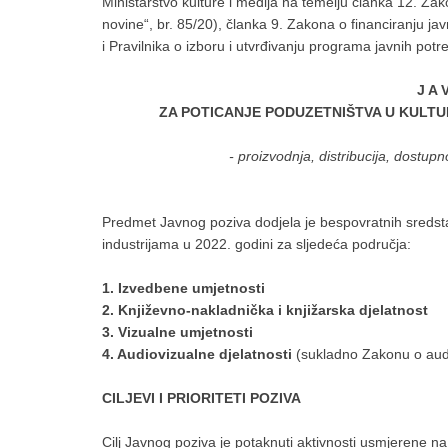
Ministarstvo kulture i medija na temelju članka 12. Zak
novine“, br. 85/20), članka 9. Zakona o financiranju jav
i Pravilnika o izboru i utvrđivanju programa javnih potr
J A 
ZA POTICANJE PODUZETNIŠTVA U KULTUR
- proizvodnja, distribucija, dostup
Predmet Javnog poziva dodjela je bespovratnih sredsta
industrijama u 2022. godini za sljedeća područja:
1. Izvedbene umjetnosti
2. Književno-nakladnička i knjižarska djelatnost
3. Vizualne umjetnosti
4. Audiovizualne djelatnosti
(sukladno Zakonu o audi
CILJEVI I PRIORITETI POZIVA
Cilj Javnog poziva je potaknuti aktivnosti usmjerene na