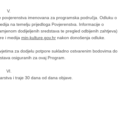
V.
će povjerenstva imenovana za programska područja. Odluku o
medija na temelju prijedloga Povjerenstva. Informacije o
amjenom dodijeljenih sredstava te pregled odbijenih zahtjeva)
re i medija
min-kulture.gov.hr
nakon donošenja odluke.
 uvjetima za dodjelu potpore sukladno ostvarenim bodovima do
stava osiguranih za ovaj Program.
VI.
arstva i traje 30 dana od dana objave.