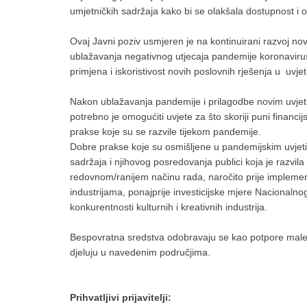
umjetničkih sadržaja kako bi se olakšala dostupnost i o
Ovaj Javni poziv usmjeren je na kontinuirani razvoj nov
ublažavanja negativnog utjecaja pandemije koronavirusa
primjena i iskoristivost novih poslovnih rješenja u uvj
Nakon ublažavanja pandemije i prilagodbe novim uvjetim
potrebno je omogućiti uvjete za što skoriji puni financi
prakse koje su se razvile tijekom pandemije.
Dobre prakse koje su osmišljene u pandemijskim uvjeti
sadržaja i njihovog posredovanja publici koja je razvila 
redovnom/ranijem načinu rada, naročito prije implemen
industrijama, ponajprije investicijske mjere Nacionalno
konkurentnosti kulturnih i kreativnih industrija.
Bespovratna sredstva odobravaju se kao potpore male vr
djeluju u navedenim područjima.
Prihvatljivi prijavitelji: