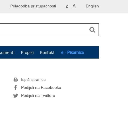
A
Prilagodba pristupačnosti
English
A
kumenti
Propisi
Kontakt
e - Pisarnica
Ispiši stranicu
Podijeli na Facebooku
Podijeli na Twitteru