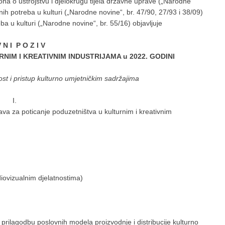
ona o ustrojstvu i djelokrugu tijela državne uprave („Narodne
nih potreba u kulturi („Narodne novine“, br. 47/90, 27/93 i 38/09)
eba u kulturi („Narodne novine“, br. 55/16) objavljuje
V N I P O Z I V
NIM I KREATIVNIM INDUSTRIJAMA u 2022. GODINI
nost i pristup kulturno umjetničkim sadržajima
I.
va za poticanje poduzetništva u kulturnim i kreativnim
ovizualnim djelatnostima)
 prilagodbu poslovnih modela proizvodnje i distribucije kulturno