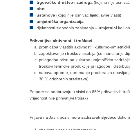
trgovačko društvo i zadruga
(kojima nije osnivač t
obrt
ustanova
(kojoj nije osnivač tijelo javne vlasti)
umjetnička organizacija
djelatnosti slobodnih zanimanja –
umjetnici
koji ob
Prihvatljive aktivnosti i troškovi:
promidžba vlastitih aktivnosti i kulturno-umjetničk
zapošljavanje i troškovi osoblja (sufinanciranje di
prilagodba pristupa kulturno umjetničkim sadržajim
troškovi tehničke produkcije prilagodbe i distribucij
nabava opreme, opremanje prostora za obavljanje 
30 % odobrenih sredstava)
Potpore se odobravaju u visini do 85% prihvatljivih 
vrijednost nije prihvatljivi trošak)
Prijava na Javni poziv mora sadržavati sljedeću dokum