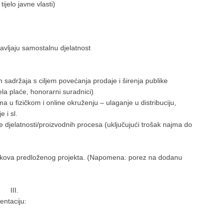
ijelo javne vlasti)
avljaju samostalnu djelatnost
ih sadržaja s ciljem povećanja prodaje i širenja publike
jela plaće, honorarni suradnici)
a u fizičkom i online okruženju – ulaganje u distribuciju,
e i sl.
djelatnosti/proizvodnih procesa (uključujući trošak najma do
troškova predloženog projekta. (Napomena: porez na dodanu
III.
entaciju: