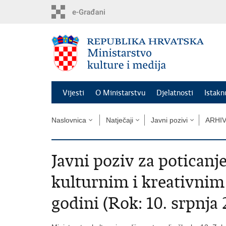
Preskoči
na
glavni
sadržaj
Vijesti
O Ministarstvu
Djelatnosti
Istak
Naslovnica
Natječaji
Javni pozivi
ARHI
Javni poziv za poticanj
kulturnim i kreativnim
godini (Rok: 10. srpnja 