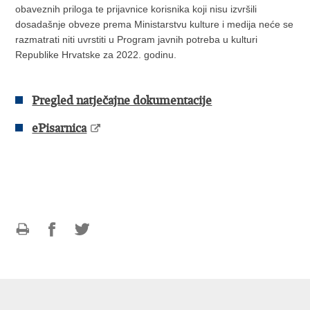
obaveznih priloga te prijavnice korisnika koji nisu izvršili
dosadašnje obveze prema Ministarstvu kulture i medija neće se
razmatrati niti uvrstiti u Program javnih potreba u kulturi
Republike Hrvatske za 2022. godinu.
Pregled natječajne dokumentacije
ePisarnica
Ispiši
Podijeli
Podijeli
stranicu
na
na
Facebooku
Twitteru