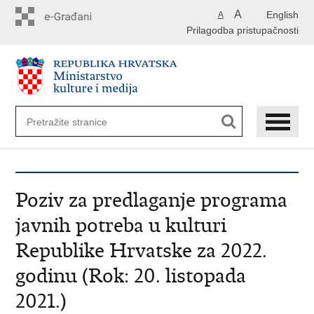
Preskoči
A
English
A
na
Prilagodba pristupačnosti
glavni
sadržaj
Poziv za predlaganje programa
javnih potreba u kulturi
Republike Hrvatske za 2022.
godinu (Rok: 20. listopada
2021.)