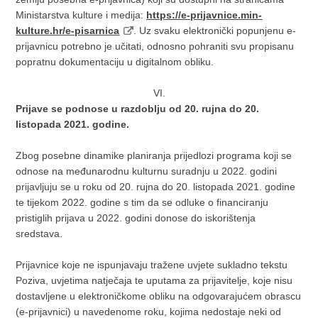
Ministarstva kulture i medija:
https://e-prijavnice.min-
kulture.hr/e-pisarnica
. Uz svaku elektronički popunjenu e-
prijavnicu potrebno je učitati, odnosno pohraniti svu propisanu
popratnu dokumentaciju u digitalnom obliku.
VI.
Prijave se podnose u razdoblju od 20. rujna do 20.
listopada 2021. godine.
Zbog posebne dinamike planiranja prijedlozi programa koji se
odnose na međunarodnu kulturnu suradnju u 2022. godini
prijavljuju se u roku od 20. rujna do 20. listopada 2021. godine
te tijekom 2022. godine s tim da se odluke o financiranju
pristiglih prijava u 2022. godini donose do iskorištenja
sredstava.
Prijavnice koje ne ispunjavaju tražene uvjete sukladno tekstu
Poziva, uvjetima natječaja te uputama za prijavitelje, koje nisu
dostavljene u elektroničkome obliku na odgovarajućem obrascu
(e-prijavnici) u navedenome roku, kojima nedostaje neki od