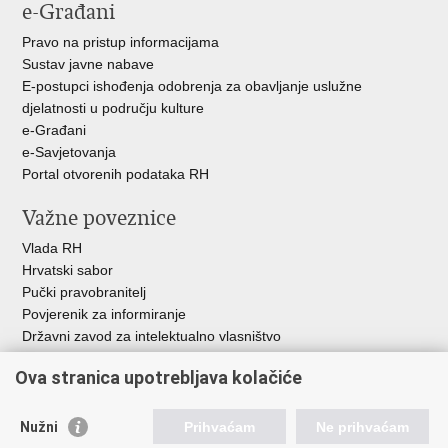
e-Građani
Pravo na pristup informacijama
Sustav javne nabave
E-postupci ishođenja odobrenja za obavljanje uslužne
djelatnosti u području kulture
e-Građani
e-Savjetovanja
Portal otvorenih podataka RH
Važne poveznice
Vlada RH
Hrvatski sabor
Pučki pravobranitelj
Povjerenik za informiranje
Državni zavod za intelektualno vlasništvo
Agencija za medije
Ova stranica upotrebljava kolačiće
HAKOM
Ostale poveznice
Nužni
Prihvaćam
Ne prihvaćam