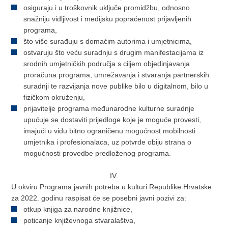
osiguraju i u troškovnik uključe promidžbu, odnosno
snažniju vidljivost i medijsku popraćenost prijavljenih
programa,
što više surađuju s domaćim autorima i umjetnicima,
ostvaruju što veću suradnju s drugim manifestacijama iz
srodnih umjetničkih područja s ciljem objedinjavanja
proračuna programa, umrežavanja i stvaranja partnerskih
suradnji te razvijanja nove publike bilo u digitalnom, bilo u
fizičkom okruženju,
prijavitelje programa međunarodne kulturne suradnje
upućuje se dostaviti prijedloge koje je moguće provesti,
imajući u vidu bitno ograničenu mogućnost mobilnosti
umjetnika i profesionalaca, uz potvrde obiju strana o
mogućnosti provedbe predloženog programa.
IV.
U okviru Programa javnih potreba u kulturi Republike Hrvatske
za 2022. godinu raspisat će se posebni javni pozivi za:
otkup knjiga za narodne knjižnice,
poticanje književnoga stvaralaštva,