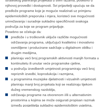
strateškog planiranja projekata u svim fazama, posebno u
njihovoj provedbi i dostupnosti. Svi prijavitelji upućuju se da
predlože programe koje je moguće realizirati uz primjenu
epidemioloških preporuka i mjera, koristeći sve mogućnosti
umrežavanja i suradnje sukladno specifičnosti svakoga
područja za koje se program prijavljuje.
Posebno se očekuje da:
predlože i u troškovnik uključe različite mogućnosti
održavanja programa, uključujući kvalitetno i inovativno
osmišljene i producirane sadržaje u digitalnom obliku i
drugim medijima,
planiraju veći broj programskih aktivnosti manjih formata u
kontinuitetu ili unutar veće programske cjeline,
u području izvedbenih umjetnosti programiraju veći broj
repriznih izvedbi, koprodukcija i razmjena,
u programima muzejske djelatnosti i vizualnih umjetnosti
planiraju manji broj projekata koji se realiziraju tijekom
dužeg vremenskog razdoblja,
održavaju programe na otvorenom i/ili u alternativnim
prostorima u kojima se može osigurati propisan razmak
između posjetitelja sukladno epidemiološkim uvjetima,