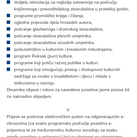
dodjelu stimulacija za najbolja ostvarenja na području
književnoga i prevoditeljskog stvaralaštva u protekloj godini,
programe promidžbe knjige i čitanja,
ogledne prijevode djela hrvatskih autora,
poticanje glazbenoga i dramskog stvaralaštva,
poticanje stvaralaštva plesnih umjetnika,
poticanje stvaralaštva vizualnih umjetnika,
poduzetništvo u kulturnim i kreativnim industrijama,
program Ruksak (pun) kulture,
programe koji potiču razvoj publike u kulturi,
programe koji omogućuju pristup i dostupnost kulturnih
sadržaja za osobe s invaliditetom i djecu i mlade s
teškoćama u razvoju.
Dinamika objave i rokovi za navedene posebne javne pozive bit
će naknadno objavljeni.
V.
Prijave se podnose elektroničkim putem na odgovarajućim e-
obrascima (za svako programsko područje posebna e-
prijavnica te za međunarodnu kulturnu suradnju za svaku
zemlju posebna e-prijavnica) koji su dostupni na stranicama