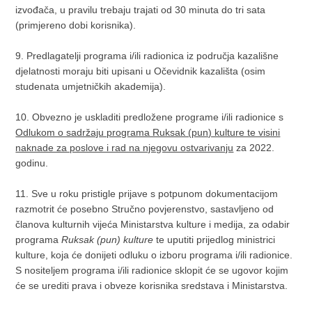
izvođača, u pravilu trebaju trajati od 30 minuta do tri sata
(primjereno dobi korisnika).
9. Predlagatelji programa i/ili radionica iz područja kazališne
djelatnosti moraju biti upisani u Očevidnik kazališta (osim
studenata umjetničkih akademija).
10. Obvezno je uskladiti predložene programe i/ili radionice s
Odlukom o sadržaju programa Ruksak (pun) kulture te visini
naknade za poslove i rad na njegovu ostvarivanju
za 2022.
godinu.
11. Sve u roku pristigle prijave s potpunom dokumentacijom
razmotrit će posebno Stručno povjerenstvo, sastavljeno od
članova kulturnih vijeća Ministarstva kulture i medija, za odabir
programa
Ruksak (pun) kulture
te uputiti prijedlog ministrici
kulture, koja će donijeti odluku o izboru programa i/ili radionice.
S nositeljem programa i/ili radionice sklopit će se ugovor kojim
će se urediti prava i obveze korisnika sredstava i Ministarstva.