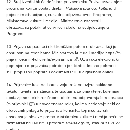
12. Broj izvedbi bit će definiran po završetku Poziva usvajanjem
programa koji će postati dijelom
Ruksaka (punog) kulture
. U
pojedinim situacijama, sukladno ciljevima ovog Programa,
Ministarstvo kulture i medija i Ministarstvo znanosti i
obrazovanja potaknut će vrtiće i škole na sudjelovanje u
Programu.
13. Prijava se podnosi elektroničkim putem e-obrasca koji je
dostupan na stranicama Ministarstva kulture i medija:
https://e-
prijavnice.min-kulture.hr/e-pisarnica
. Uz svaku elektronički
popunjenu e-prijavnicu potrebno je učitati odnosno pohraniti
svu propisanu popratnu dokumentaciju u digitalnom obliku.
14. Prijavnice koje ne ispunjavaju tražene uvjete sukladno
tekstu i uvjetima natječaja te uputama za prijavitelje, koje nisu
dostavljene u elektroničkome obliku na odgovarajućem obrascu
(
e-prijavnici
) u navedenome roku, kojima nedostaje neki od
obaveznih priloga te prijavnice korisnika koji nisu izvršili
dosadašnje obveze prema Ministarstvu kulture i medija neće se
razmatrati niti uvrstiti u program
Ruksak (pun) kulture
za 2022.
godinu
.