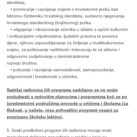
identiteta,
• promicanje i razvijanje svijesti o hrvatskome jeziku kao
bitnomu čimbeniku hrvatskog identiteta, sustavno njegovanje
hrvatskoga standardnog (književnog) jezika,
• odgajanje i obrazovanje učenika u skladu s općim kulturnim
i civilizacijskim vrijednostima, ljudskim pravima te pravima
djece, njihovo osposobljavanje za življenje u multikulturnome
svijetu, za poštovanje različitosti i toleranciju te za aktivno i
odgovorno sudjelovanje u demokratskome
razvoju društva,
• poticanje i razvijanje samostalnosti, samopouzdanja,
odgovornosti i kreativnosti u učenika.
Sadržaj radionica i/ili programa sadržajno se ne smije
podudarati s redovitim planovima i programima koji se po
(predmetnim) područjima provode u vrtićima i školama (za
Ruksak
, u načelu, nisu prihvatljivi programi vezani uz
propisanu školsku lektiru).
5. Svaki predloženi program i/ili radionica moraju imati
mogućnost daljnjega provođenja u sredini u kojoj su