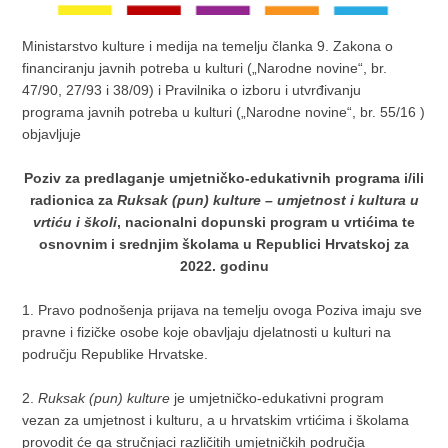
Ministarstvo kulture i medija na temelju članka 9. Zakona o
financiranju javnih potreba u kulturi („Narodne novine“, br.
47/90, 27/93 i 38/09) i Pravilnika o izboru i utvrđivanju
programa javnih potreba u kulturi („Narodne novine“, br. 55/16 )
objavljuje
Poziv za predlaganje umjetničko-edukativnih programa i/ili
radionica za
Ruksak (pun) kulture – umjetnost i kultura u
vrtiću i školi
, nacionalni dopunski program u vrtićima te
osnovnim i srednjim školama u Republici Hrvatskoj za
2022. godinu
1. Pravo podnošenja prijava na temelju ovoga Poziva imaju sve
pravne i fizičke osobe koje obavljaju djelatnosti u kulturi na
području Republike Hrvatske.
2.
Ruksak (pun) kulture
je umjetničko-edukativni program
vezan za umjetnost i kulturu, a u hrvatskim vrtićima i školama
provodit će ga stručnjaci različitih umjetničkih područja