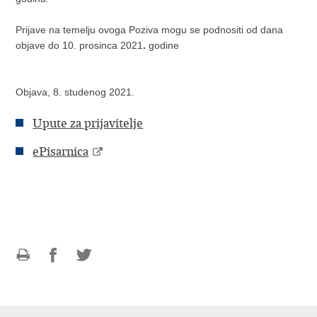
Prijave na temelju ovoga Poziva mogu se podnositi od dana
objave do 10. prosinca 2021
.
godine
Objava, 8. studenog 2021.
Upute za prijavitelje
ePisarnica
Ispiši
Podijeli
Podijeli
stranicu
na
na
Facebooku
Twitteru