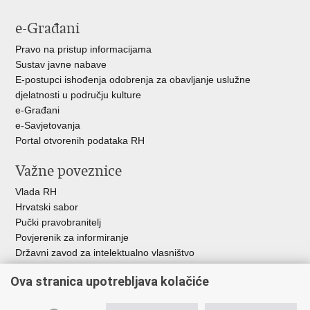
e-Građani
Pravo na pristup informacijama
Sustav javne nabave
E-postupci ishođenja odobrenja za obavljanje uslužne
djelatnosti u području kulture
e-Građani
e-Savjetovanja
Portal otvorenih podataka RH
Važne poveznice
Vlada RH
Hrvatski sabor
Pučki pravobranitelj
Povjerenik za informiranje
Državni zavod za intelektualno vlasništvo
Agencija za medije
Ova stranica upotrebljava kolačiće
HAKOM