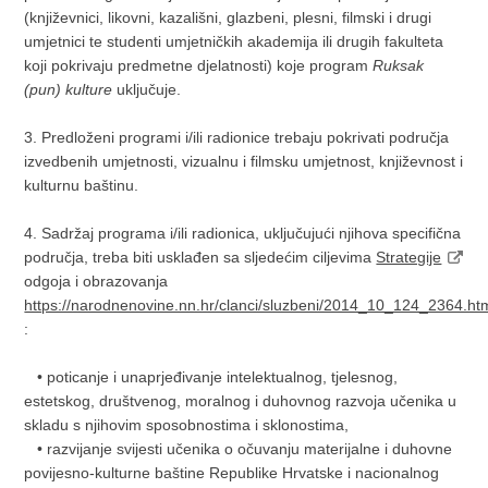
(književnici, likovni, kazališni, glazbeni, plesni, filmski i drugi
umjetnici te studenti umjetničkih akademija ili drugih fakulteta
koji pokrivaju predmetne djelatnosti) koje program
Ruksak
(pun) kulture
uključuje.
3. Predloženi programi i/ili radionice trebaju pokrivati područja
izvedbenih umjetnosti, vizualnu i filmsku umjetnost, književnost i
kulturnu baštinu.
4. Sadržaj programa i/ili radionica, uključujući njihova specifična
područja, treba biti usklađen sa sljedećim ciljevima
Strategije
odgoja i obrazovanja
https://narodnenovine.nn.hr/clanci/sluzbeni/2014_10_124_2364.ht
:
• poticanje i unaprjeđivanje intelektualnog, tjelesnog,
estetskog, društvenog, moralnog i duhovnog razvoja učenika u
skladu s njihovim sposobnostima i sklonostima,
• razvijanje svijesti učenika o očuvanju materijalne i duhovne
povijesno-kulturne baštine Republike Hrvatske i nacionalnog