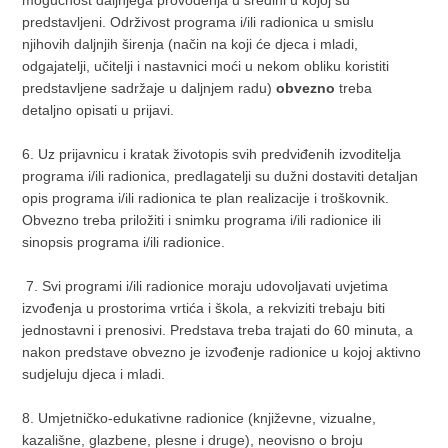
predstavljeni. Održivost programa i/ili radionica u smislu
njihovih daljnjih širenja (način na koji će djeca i mladi,
odgajatelji, učitelji i nastavnici moći u nekom obliku koristiti
predstavljene sadržaje u daljnjem radu)
obvezno
treba
detaljno opisati u prijavi.
6. Uz prijavnicu i kratak životopis svih predviđenih izvoditelja
programa i/ili radionica, predlagatelji su dužni dostaviti detaljan
opis programa i/ili radionica te plan realizacije i troškovnik.
Obvezno treba priložiti i snimku programa i/ili radionice ili
sinopsis programa i/ili radionice.
7. Svi programi i/ili radionice moraju udovoljavati uvjetima
izvođenja u prostorima vrtića i škola, a rekviziti trebaju biti
jednostavni i prenosivi. Predstava treba trajati do 60 minuta, a
nakon predstave obvezno je izvođenje radionice u kojoj aktivno
sudjeluju djeca i mladi.
8. Umjetničko-edukativne radionice (književne, vizualne,
kazališne, glazbene, plesne i druge), neovisno o broju