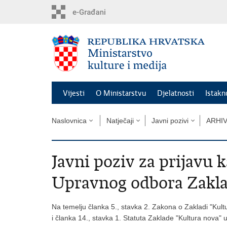
Preskoči
na
glavni
sadržaj
Vijesti
O Ministarstvu
Djelatnosti
Istak
Naslovnica
Natječaji
Javni pozivi
ARHI
Javni poziv za prijavu 
Upravnog odbora Zakla
Na temelju članka 5., stavka 2. Zakona o Zakladi "Kult
i članka 14., stavka 1. Statuta Zaklade "Kultura nova" u