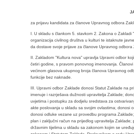
J
za prijavu kandidata za članove Upravnog odbora Zakl
I. U skladu s člankom 5. stavkom 2. Zakona o Zakladi 
organizacija civilnog društva u kulturi te istaknute ja
da dostave svoje prijave za članove Upravnog odbora 
II. Zakladom "Kultura nova" upravlja Upravni odbor ko
četiri godine, s pravom ponovnog imenovanja. Članovi
većinom glasova ukupnog broja članova Upravnog odbo
funkcije bez naknade.
III. Upravni odbor Zaklade donosi Statut Zaklade na pri
imenuje i razrješava dužnosti upravitelja Zaklade; don
uvjetima i postupku za dodjelu sredstava za ostvarivan
akte poslovanja u skladu sa svojim ovlastima; donosi o
donosi odluke vezane uz provedbu programa Zaklade; d
plan i zaključni račun na prijedlog upravitelja Zaklade
državnim tijelima u skladu sa zakonom kojim se uređuj