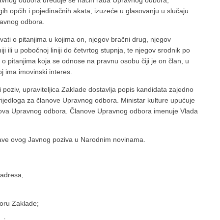
avnog odbora uređuje se način rada Upravnog odbora,
gih općih i pojedinačnih akata, izuzeće u glasovanju u slučaju
pravnog odbora.
vati o pitanjima u kojima on, njegov bračni drug, njegov
niji ili u pobočnoj liniji do četvrtog stupnja, te njegov srodnik po
i o pitanjima koja se odnose na pravnu osobu čiji je on član, u
joj ima imovinski interes.
 poziv, upraviteljica Zaklade dostavlja popis kandidata zajedno
 prijedloga za članove Upravnog odbora. Ministar kulture upućuje
anova Upravnog odbora. Članove Upravnog odbora imenuje Vlada
ave ovog Javnog poziva u Narodnim novinama.
-adresa,
oru Zaklade;