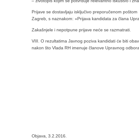
– životopis kojim se potvrđuje relevantno iskustvo i zna
Prijave se dostavljaju isključivo preporučenom pošto
Zagreb, s naznakom: »Prijava kandidata za člana Upr
Zakašnjele i nepotpune prijave neće se razmatrati.
VIII. O rezultatima Javnog poziva kandidati će biti ob
nakon što Vlada RH imenuje članove Upravnog odbora
Objava, 3.2.2016.