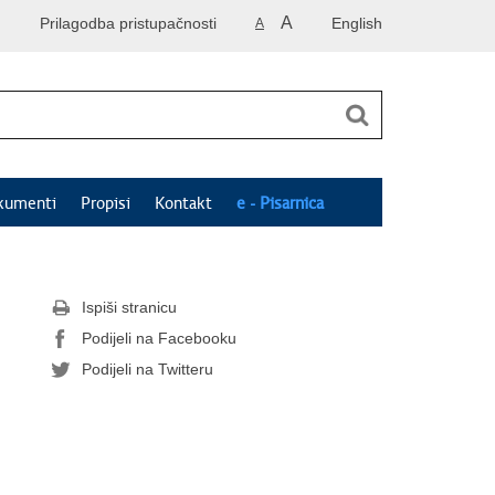
A
Prilagodba pristupačnosti
English
A
kumenti
Propisi
Kontakt
e - Pisarnica
Ispiši stranicu
Podijeli na Facebooku
Podijeli na Twitteru