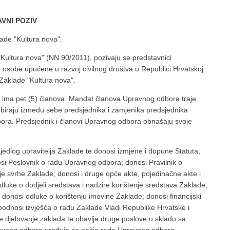
AVNI POZIV
ade "Kultura nova".
"Kultura nova" (NN 90/2011), pozivaju se predstavnici
vne osobe upućene u razvoj civilnog društva u Republici Hrvatskoj
Zaklade "Kultura nova".
ji ima pet (5) članova. Mandat članova Upravnog odbora traje
 biraju između sebe predsjednika i zamjenika predsjednika
ra. Predsjednik i članovi Upravnog odbora obnašaju svoje
jedlog upravitelja Zaklade te donosi izmjene i dopune Statuta;
osi Poslovnik o radu Upravnog odbora; donosi Pravilnik o
je svrhe Zaklade; donosi i druge opće akte, pojedinačne akte i
dluke o dodjeli sredstava i nadzire korištenje sredstava Zaklade;
onosi odluke o korištenju imovine Zaklade; donosi financijski
; podnosi izvješća o radu Zaklade Vladi Republike Hrvatske i
e djelovanje zaklada te obavlja druge poslove u skladu sa