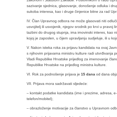
zakonom i Statutom Zaklade. Poslovnikom o radu Upr
sazivanje sjednica, glasovanje, donošenje odluka i dru
sukoba interesa, kao i druge činjenice bitne za rad U
IV. Član Upravnog odbora ne može glasovati niti odluči
usvojitelj ili usvojenik, njegov srodnik po krvi u pravoj li
tazbini do drugog stupnja, ima imovinski interes, kao n
kojoj je zaposlen, u čijem upravljanju sudjeluje, ili u ko
V. Nakon isteka roka za prijavu kandidata na ovaj Javni
s njihovim prijavama ministru kulture radi utvrđivanja
Vladi Republike Hrvatske prijedlog za imenovanje čl
Republike Hrvatske na prijedlog ministra kulture.
VI. Rok za podnošenje prijava je
15 dana
od dana obj
VII. Prijava mora sadržavati sljedeće:
– kontakt podatke kandidata (ime i prezime, adresa, e
telefon/mobitel);
– obrazloženje motivacije za članstvo u Upravnom odb