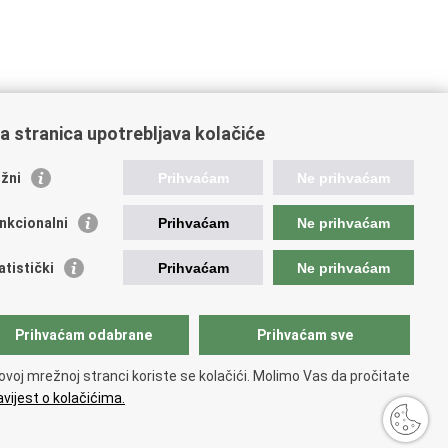
a stranica upotrebljava kolačiće
žni
Prihvaćam
Ne prihvaćam
stale poveznice
nkcionalni
Prihvaćam
Ne prihvaćam
atski restauratorski zavod
atski audiovizualni centar
atistički
Prihvaćam
Ne prihvaćam
lada Kultura nova
ative Europe
tural heritage in EU
Prihvaćam odabrane
Prihvaćam sve
National Institutes for Culture
unarodni centar za podvodnu arheologiju u Zadru
ovoj mrežnoj stranci koriste se kolačići. Molimo Vas da pročitate
CPA)
vijest o kolačićima.
ti
.