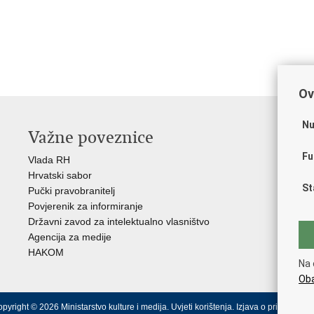
Ov
Nu
Važne poveznice
O
Fu
Vlada RH
Hrv
Hrvatski sabor
Hrv
St
Pučki pravobranitelj
Zak
Povjerenik za informiranje
Cre
Državni zavod za intelektualno vlasništvo
Cul
Agencija za medije
EU 
HAKOM
Međ
Na 
(M
Oba
pyright © 2026 Ministarstvo kulture i medija.
Uvjeti korištenja
.
Izjava o pristupačnos