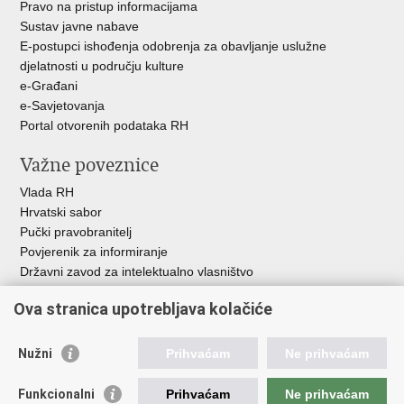
Pravo na pristup informacijama
Sustav javne nabave
E-postupci ishođenja odobrenja za obavljanje uslužne
djelatnosti u području kulture
e-Građani
e-Savjetovanja
Portal otvorenih podataka RH
Važne poveznice
Vlada RH
Hrvatski sabor
Pučki pravobranitelj
Povjerenik za informiranje
Državni zavod za intelektualno vlasništvo
Agencija za medije
Ova stranica upotrebljava kolačiće
HAKOM
Ostale poveznice
Nužni
Prihvaćam
Ne prihvaćam
Hrvatski restauratorski zavod
Funkcionalni
Prihvaćam
Ne prihvaćam
Hrvatski audiovizualni centar