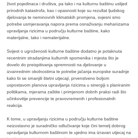
život pojedinaca i društva, pa tako i na kulturnu baštinu uslijed
prirodnih katastrofa, kao i opasnosti koje su rezultat ljudskog
djelovanja te neminovnih klimatskih promjena, svjesni smo
potrebe usmjeravanja napora prema osnaživanju mehanizama
upravljanja rizicima u području kulturne baštine, kako
materijalne, tako i nematerijalne.
Svijest o ugroženosti kulturne baštine dodatno je potaknuta
recentnim stradanjima kulturnih spomenika i mjesta što je
dovelo do preispitivanja spremnosti na djelovanje u
izvanrednim okolnostima te potrebe jačanja europske suradnje
kako bi se smanjili štetni utjecaji, prvenstveno boljom
uspostavom planova upravljanja rizicima u sinergiji s planiranim
politikama, mjerama zaštite i primjenom dobrih praksi radi što
učinkovitije prevencije te pravovremenih i profesionalnih
reakcija.
K tome, u upravljanju rizicima u području kulturne baštine
neizostavno je suradničko odlučivanje koje čini temelj dobrog
upravljanja kulturnom baštinom te ujedno ima izravan utjecaj na