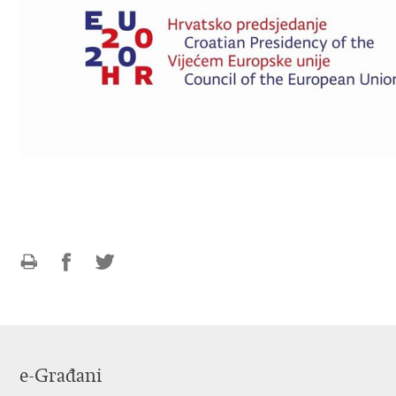
Ispiši
Podijeli
Podijeli
stranicu
na
na
Facebooku
Twitteru
e-Građani