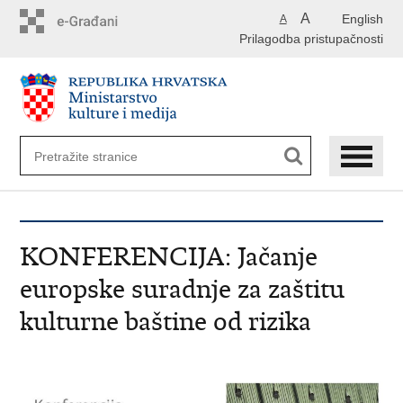
Preskoči
A
English
A
na
Prilagodba pristupačnosti
glavni
sadržaj
KONFERENCIJA: Jačanje
europske suradnje za zaštitu
kulturne baštine od rizika