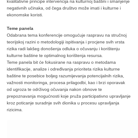
kvalitativne principe intervencija na kulturnoj baštini i smanjenje
negativnih učinaka, od čega društvo može imati i kulturne i
ekonomske koristi.
Teme panela
Odabrana tema konferencije omogućuje raspravu na stručnoj
teorijskoj razini o metodologiji ispitivanja i procjene svih vrsta
rizika radi lakšeg donošenja odluka o očuvanju i korištenju
kulturne baštine te optimalnog korištenja resursa.
Teme panela bit će fokusirane na raspravu o metodama
identifikacije, analize i određivanja prioriteta rizika kulturne
baštine te posebice boljeg razumijevanja potencijalnih rizika,
važnosti monitoringa, procesa prilagodbi, kao i brzi oporavak
od ugroza te održivog očuvanja nakon obnove te
prepoznavanja mogućnosti koje pruža participativno upravljanje
kroz poticanje suradnje svih dionika u procesu upravljanja
rizicima.