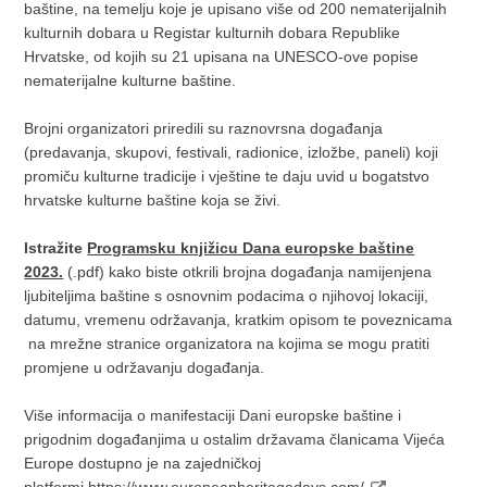
baštine, na temelju koje je upisano više od 200 nematerijalnih
kulturnih dobara u Registar kulturnih dobara Republike
Hrvatske, od kojih su 21 upisana na UNESCO-ove popise
nematerijalne kulturne baštine.
Brojni organizatori priredili su raznovrsna događanja
(predavanja, skupovi, festivali, radionice, izložbe, paneli) koji
promiču kulturne tradicije i vještine te daju uvid u bogatstvo
hrvatske kulturne baštine koja se živi.
Istražite
Programsku knjižicu Dana europske baštine
2023.
(.pdf)
kako biste otkrili brojna događanja namijenjena
ljubiteljima baštine s osnovnim podacima o njihovoj lokaciji,
datumu, vremenu održavanja, kratkim opisom te poveznicama
na mrežne stranice organizatora na kojima se mogu pratiti
promjene u održavanju događanja.
Više informacija o manifestaciji Dani europske baštine i
prigodnim događanjima u ostalim državama članicama Vijeća
Europe dostupno je na zajedničkoj
platformi
https://www.europeanheritagedays.com/