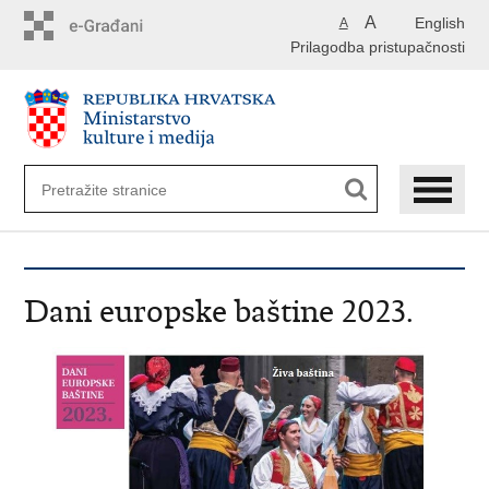
Preskoči
A
English
A
na
Prilagodba pristupačnosti
glavni
sadržaj
Dani europske baštine 2023.