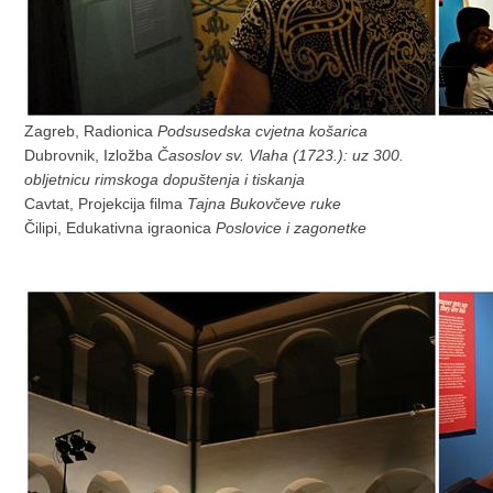
Zagreb, Radionica
Podsusedska cvjetna košarica
Dubrovnik, Izložba
Časoslov sv. Vlaha (1723.): uz 300.
obljetnicu rimskoga dopuštenja i tiskanja
Cavtat, Projekcija filma
Tajna Bukovčeve ruke
Čilipi, Edukativna igraonica
Poslovice i zagonetke