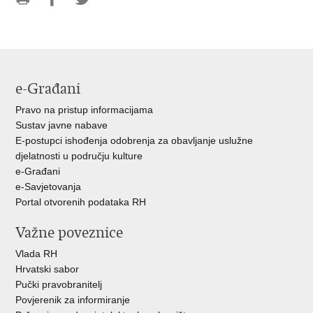
Ispiši
Podijeli
Podijeli
stranicu
na
na
Facebooku
Twitteru
e-Građani
Pravo na pristup informacijama
Sustav javne nabave
E-postupci ishođenja odobrenja za obavljanje uslužne
djelatnosti u području kulture
e-Građani
e-Savjetovanja
Portal otvorenih podataka RH
Važne poveznice
Vlada RH
Hrvatski sabor
Pučki pravobranitelj
Povjerenik za informiranje