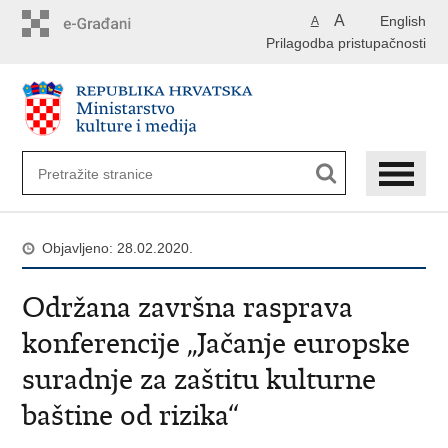
Preskoči
A
English
A
na
Prilagodba pristupačnosti
glavni
sadržaj
Objavljeno: 28.02.2020.
Održana završna rasprava
konferencije „Jačanje europske
suradnje za zaštitu kulturne
baštine od rizika“