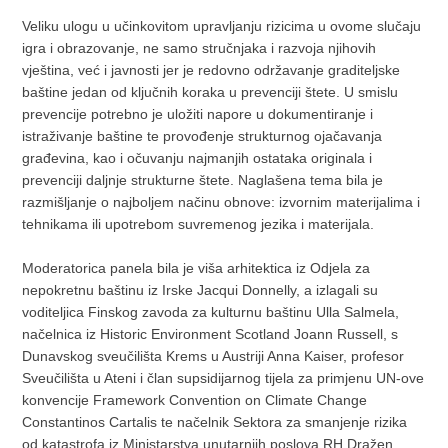
Veliku ulogu u učinkovitom upravljanju rizicima u ovome slučaju
igra i obrazovanje, ne samo stručnjaka i razvoja njihovih
vještina, već i javnosti jer je redovno održavanje graditeljske
baštine jedan od ključnih koraka u prevenciji štete. U smislu
prevencije potrebno je uložiti napore u dokumentiranje i
istraživanje baštine te provođenje strukturnog ojačavanja
građevina, kao i očuvanju najmanjih ostataka originala i
prevenciji daljnje strukturne štete. Naglašena tema bila je
razmišljanje o najboljem načinu obnove: izvornim materijalima i
tehnikama ili upotrebom suvremenog jezika i materijala.
Moderatorica panela bila je viša arhitektica iz Odjela za
nepokretnu baštinu iz Irske Jacqui Donnelly, a izlagali su
voditeljica Finskog zavoda za kulturnu baštinu Ulla Salmela,
načelnica iz Historic Environment Scotland Joann Russell, s
Dunavskog sveučilišta Krems u Austriji Anna Kaiser, profesor
Sveučilišta u Ateni i član supsidijarnog tijela za primjenu UN-ove
konvencije Framework Convention on Climate Change
Constantinos Cartalis te načelnik Sektora za smanjenje rizika
od katastrofa iz Ministarstva unutarnjih poslova RH Dražen