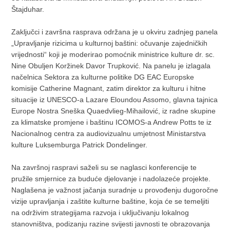
Štajduhar.
Zaključci i završna rasprava održana je u okviru zadnjeg panela
„Upravljanje rizicima u kulturnoj baštini: očuvanje zajedničkih
vrijednosti“ koji je moderirao pomoćnik ministrice kulture dr. sc.
Nine Obuljen Koržinek Davor Trupković. Na panelu je izlagala
načelnica Sektora za kulturne politike DG EAC Europske
komisije Catherine Magnant, zatim direktor za kulturu i hitne
situacije iz UNESCO-a Lazare Eloundou Assomo, glavna tajnica
Europe Nostra Sneška Quaedvlieg-Mihailović, iz radne skupine
za klimatske promjene i baštinu ICOMOS-a Andrew Potts te iz
Nacionalnog centra za audiovizualnu umjetnost Ministarstva
kulture Luksemburga Patrick Dondelinger.
Na završnoj raspravi saželi su se naglasci konferencije te
pružile smjernice za buduće djelovanje i nadolazeće projekte.
Naglašena je važnost jačanja suradnje u provođenju dugoročne
vizije upravljanja i zaštite kulturne baštine, koja će se temeljiti
na održivim strategijama razvoja i uključivanju lokalnog
stanovništva, podizanju razine svijesti javnosti te obrazovanja