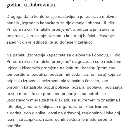
godine, u Dubrovniku.
Drugoga dana konferencije nastavljena je rasprava u okviru
panela „Izgradnja kapaciteta za djelovanje i obnovu, II. dio:
Prirodni rizici i klimatske promjene“, a održana je i završna
rasprava „Upravljanje rizicima u kulturnoj baštini: očuvanje
zajedničkih vrijednosti“ te su doneseni zaključci.
Na panelu „Izgradnja kapaciteta za djelovanje i obnovu, II. dio:
Prirodni rizici i klimatske promjene" razgovaralo se o rastućem
utjecaju klimatskih promjena na kulturnu baštinu (promjene
temperature, padalina, podzemnih voda, razine mora) koje se
pripisuju izravno ili neizravno aktivnostima čovjeka, kao i
prirodnih katastrofa poput potresa, požara, poplava i podizanja
razine mora. Takve promjene pridonijele su potrebi za
uspostavom mjera zaštite u skladu sa suvremenim znanjima i
tehnologijama te zahtijevaju organiziranu i koordiniranu
suradnju svih dionika: vlasti na državnoj, regionalnoj i lokalnoj
razini, stručnjaka iz raznorodnih sektora te međunarodne
podrške.