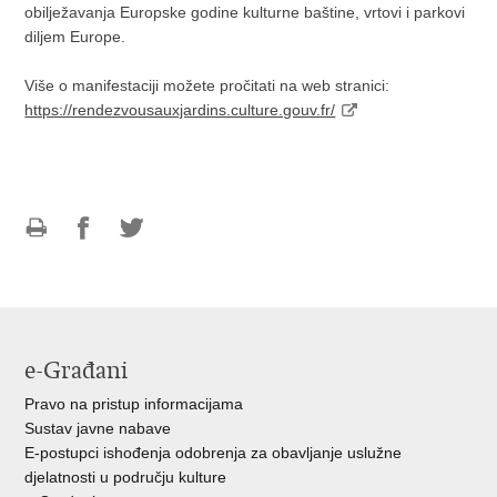
obilježavanja Europske godine kulturne baštine, vrtovi i parkovi
diljem Europe.
Više o manifestaciji možete pročitati na web stranici:
https://rendezvousauxjardins.culture.gouv.fr/
Ispiši
Podijeli
Podijeli
stranicu
na
na
Facebooku
Twitteru
e-Građani
Pravo na pristup informacijama
Sustav javne nabave
E-postupci ishođenja odobrenja za obavljanje uslužne
djelatnosti u području kulture