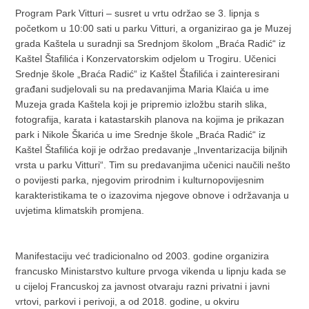
Program Park Vitturi – susret u vrtu održao se 3. lipnja s
početkom u 10:00 sati u parku Vitturi, a organizirao ga je Muzej
grada Kaštela u suradnji sa Srednjom školom „Braća Radić“ iz
Kaštel Štafilića i Konzervatorskim odjelom u Trogiru. Učenici
Srednje škole „Braća Radić“ iz Kaštel Štafilića i zainteresirani
građani sudjelovali su na predavanjima Maria Klaića u ime
Muzeja grada Kaštela koji je pripremio izložbu starih slika,
fotografija, karata i katastarskih planova na kojima je prikazan
park i Nikole Škarića u ime Srednje škole „Braća Radić“ iz
Kaštel Štafilića koji je održao predavanje „Inventarizacija biljnih
vrsta u parku Vitturi“. Tim su predavanjima učenici naučili nešto
o povijesti parka, njegovim prirodnim i kulturnopovijesnim
karakteristikama te o izazovima njegove obnove i održavanja u
uvjetima klimatskih promjena.
Manifestaciju već tradicionalno od 2003. godine organizira
francusko Ministarstvo kulture prvoga vikenda u lipnju kada se
u cijeloj Francuskoj za javnost otvaraju razni privatni i javni
vrtovi, parkovi i perivoji, a od 2018. godine, u okviru