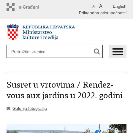
Preskoči
A
English
A
na
Prilagodba pristupačnosti
glavni
sadržaj
Susret u vrtovima / Rendez-
vous aux jardins u 2022. godini
Galerija fotografija