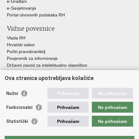
e-Građani
e-Savjetovanja
Portal otvorenih podataka RH
Važne poveznice
Vlada RH
Hrvatski sabor
Pučki pravobranitelj
Povjerenik za informiranje
Državni zavod za intelektualno vlasništvo
Agencija za medije
Ova stranica upotrebljava kolačiće
HAKOM
Ostale poveznice
Nužni
Prihvaćam
Ne prihvaćam
Hrvatski restauratorski zavod
Funkcionalni
Prihvaćam
Ne prihvaćam
Hrvatski audiovizualni centar
Zaklada Kultura nova
Statistički
Prihvaćam
Ne prihvaćam
Creative Europe
Cultural heritage in EU
EU National Institutes for Culture