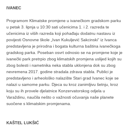
IVANEC
Programom Klimatske promjene u ivanečkom gradskom parku
u petak 3. lipnja u 10:30 sati učenicima 1. i 2. razreda te
učenicima iz viših razreda koji pohađaju dodatnu nastavu iz
povijesti Osnovne škole „Ivan Kukuljević Sakcinski“ iz Ivanca
predstavljena je prirodna i bogata kulturna baština ivanečkoga
gradskog parka. Poseban osvrt odnosio se na promjene koje je
ivanečki park pretrpio zbog klimatskih promjena uslijed kojih su
zbog bolesti i nametnika neka stabla uklonjena dok su zbog
nevremena 2017. godine stradala zdrava stabla. Publici je
predstavljeno i arheološko nalazište Stari grad Ivanec koje se
nalazi u samome parku. Djeca su kroz zanimljivu šetnju, kroz
koju su ih provele djelatnice Konzervatorskog odjela u
Varaždinu, naučila nešto o važnosti očuvanja naše planete
suočene s klimatskim promjenama.
KAŠTEL LUKŠIĆ