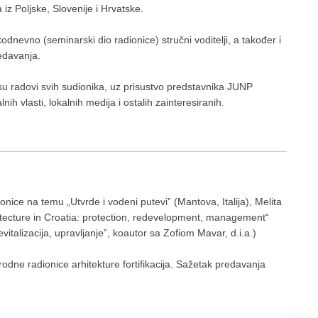
iz Poljske, Slovenije i Hrvatske.
evno (seminarski dio radionice) stručni voditelji, a također i
edavanja.
u radovi svih sudionika, uz prisustvo predstavnika JUNP
ih vlasti, lokalnih medija i ostalih zainteresiranih.
ce na temu „Utvrde i vodeni puteviˮ (Mantova, Italija), Melita
chitecture in Croatia: protection, redevelopment, management“
 revitalizacija, upravljanjeˮ, koautor sa Zofiom Mavar, d.i.a.)
dne radionice arhitekture fortifikacija. Sažetak predavanja