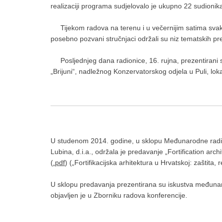
realizaciji programa sudjelovalo je ukupno 22 sudionika 
Tijekom radova na terenu i u večernijim satima svakodn
posebno pozvani stručnjaci održali su niz tematskih pr
Posljednjeg dana radionice, 16. rujna, prezentirani s
„Brijuni“, nadležnog Konzervatorskog odjela u Puli, lokaln
U studenom 2014. godine, u sklopu Međunarodne radioni
Lubina, d.i.a., održala je predavanje „Fortification ar
(
.pdf
) („Fortifikacijska arhitektura u Hrvatskoj: zaštita,
U sklopu predavanja prezentirana su iskustva međunaro
objavljen je u Zborniku radova konferencije.