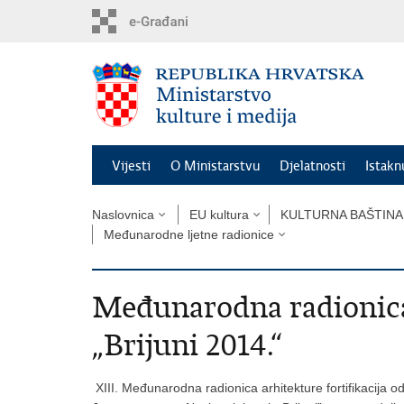
Preskoči
na
glavni
sadržaj
Vijesti
O Ministarstvu
Djelatnosti
Istak
Naslovnica
EU kultura
KULTURNA BAŠTINA
Međunarodne ljetne radionice
Međunarodna radionica 
„Brijuni 2014.“
XIII. Međunarodna radionica arhitekture fortifikacija od