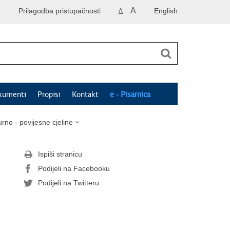
A
Prilagodba pristupačnosti
English
A
kumenti
Propisi
Kontakt
e - Pisarnica
urno - povijesne cjeline
Ispiši stranicu
Podijeli na Facebooku
Podijeli na Twitteru