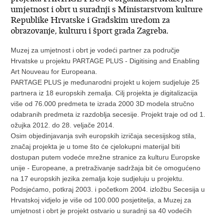
umjetnost i obrt u suradnji s Ministarstvom kulture
Republike Hrvatske i Gradskim uredom za
obrazovanje, kulturu i šport grada Zagreba.
Muzej za umjetnost i obrt je vodeći partner za područje
Hrvatske u projektu PARTAGE PLUS - Digitising and Enabling
Art Nouveau for Europeana.
PARTAGE PLUS je međunarodni projekt u kojem sudjeluje 25
partnera iz 18 europskih zemalja. Cilj projekta je digitalizacija
više od 76.000 predmeta te izrada 2000 3D modela stručno
odabranih predmeta iz razdoblja secesije. Projekt traje od od 1.
ožujka 2012. do 28. veljače 2014.
Osim objedinjavanja svih europskih izričaja secesijskog stila,
značaj projekta je u tome što će cjelokupni materijal biti
dostupan putem vodeće mrežne stranice za kulturu Europske
unije - Europeane, a pretraživanje sadržaja bit će omogućeno
na 17 europskih jezika zemalja koje sudjeluju u projektu.
Podsjećamo, potkraj 2003. i početkom 2004. izložbu Secesija u
Hrvatskoj vidjelo je više od 100.000 posjetitelja, a Muzej za
umjetnost i obrt je projekt ostvario u suradnji sa 40 vodećih