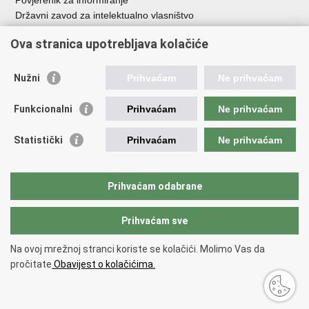
Povjerenik za informiranje
Državni zavod za intelektualno vlasništvo
Agencija za medije
Ova stranica upotrebljava kolačiće
HAKOM
Ostale poveznice
Nužni
Prihvaćam
Ne prihvaćam
Hrvatski restauratorski zavod
Funkcionalni
Prihvaćam
Ne prihvaćam
Hrvatski audiovizualni centar
Zaklada Kultura nova
Statistički
Prihvaćam
Ne prihvaćam
Creative Europe
Cultural heritage in EU
EU National Institutes for Culture
Prihvaćam odabrane
Međunarodni centar za podvodnu arheologiju u Zadru (MCPA)
Prihvaćam sve
Povratak na vrh
Na ovoj mrežnoj stranci koriste se kolačići. Molimo Vas da
Copyright © 2026 Ministarstvo kulture i medija.
Uvjeti korištenja
.
Izjava o
pročitate
Obavijest o kolačićima.
pristupačnosti
.