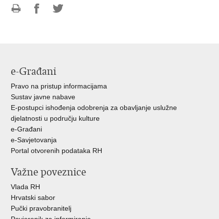
Ispiši
Podijeli
Podijeli
stranicu
na
na
Facebooku
Twitteru
e-Građani
Pravo na pristup informacijama
Sustav javne nabave
E-postupci ishođenja odobrenja za obavljanje uslužne
djelatnosti u području kulture
e-Građani
e-Savjetovanja
Portal otvorenih podataka RH
Važne poveznice
Vlada RH
Hrvatski sabor
Pučki pravobranitelj