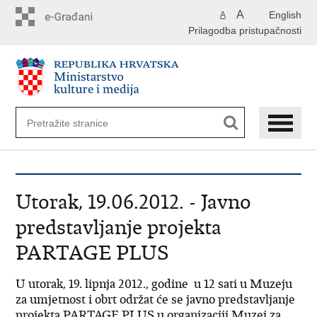
Preskoči
A
English
A
na
Prilagodba pristupačnosti
glavni
sadržaj
Utorak, 19.06.2012. - Javno
predstavljanje projekta
PARTAGE PLUS
U utorak, 19. lipnja 2012., godine u 12 sati u Muzeju
za umjetnost i obrt održat će se javno predstavljanje
projekta PARTAGE PLUS u organizaciji Muzej za