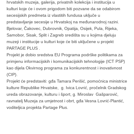
hrvatskih muzeja, galerija, privatnih kolekcija i institucija u
kulturi koje će i ovom prigodom biti pozvane da se odabirom
secesijskih predmeta iz vlastitih fundusa uključe u
predstavljanje secesije u Hrvatskoj na međunarodnoj razini.
Bjelovar, Čakovec, Dubrovnik, Opatija, Osijek, Pula, Rijeka,
Samobor, Sisak, Split i Zagreb središta su u kojima djeluju
muzeji i institucije u kulturi koje će biti uključene u projekt
PARTAGE PLUS .
Projekt je dobio sredstva EU Programa podrške politikama za
primjenu informacijskih i komunikacijskih tehnologije (ICT PSP)
kao dijela Okvirnog programa za konkurentnost i inovativnost
(CIP).
Projekt će predstaviti: gđa Tamara Perišić, pomoćnica ministrice
kulture Republike Hrvatske, g. Ivica Lovrić, pročelnik Gradskog
ureda obrazovanje, kulturu i šport, g. Miroslav Gašparović,
ravnatelj Muzeja za umjetnost i obrt, gđa Vesna Lovrić-Plantić,
voditeljica projekta Partage Plus.