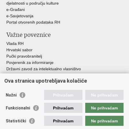
djelatnosti u području kulture
e-Građani
e-Savjetovanja
Portal otvorenih podataka RH
Važne poveznice
Vlada RH
Hrvatski sabor
Pučki pravobranitelj
Povjerenik za informiranje
Državni zavod za intelektualno vlasništvo
Agencija za medije
Ova stranica upotrebljava kolačiće
HAKOM
Ostale poveznice
Nužni
Prihvaćam
Ne prihvaćam
Hrvatski restauratorski zavod
Funkcionalni
Prihvaćam
Ne prihvaćam
Hrvatski audiovizualni centar
Zaklada Kultura nova
Statistički
Prihvaćam
Ne prihvaćam
Creative Europe
Cultural heritage in EU