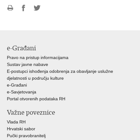
Ispiši
Podijeli
Podijeli
stranicu
na
na
Facebooku
Twitteru
e-Građani
Pravo na pristup informacijama
Sustav javne nabave
E-postupci ishođenja odobrenja za obavljanje uslužne
djelatnosti u području kulture
e-Građani
e-Savjetovanja
Portal otvorenih podataka RH
Važne poveznice
Vlada RH
Hrvatski sabor
Pučki pravobranitelj