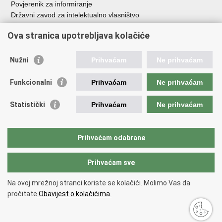
Povjerenik za informiranje
Državni zavod za intelektualno vlasništvo
Agencija za medije
Ova stranica upotrebljava kolačiće
HAKOM
Ostale poveznice
Nužni
Prihvaćam
Ne prihvaćam
Hrvatski restauratorski zavod
Funkcionalni
Prihvaćam
Ne prihvaćam
Hrvatski audiovizualni centar
Zaklada Kultura nova
Statistički
Prihvaćam
Ne prihvaćam
Creative Europe
Cultural heritage in EU
EU National Institutes for Culture
Prihvaćam odabrane
Međunarodni centar za podvodnu arheologiju u Zadru (MCPA)
Prihvaćam sve
Povratak na vrh
Na ovoj mrežnoj stranci koriste se kolačići. Molimo Vas da
Copyright © 2026 Ministarstvo kulture i medija.
Uvjeti korištenja
.
Izjava o
pročitate
Obavijest o kolačićima.
pristupačnosti
.