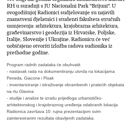
RH u suradnji s JU Nacionalni Park "Brijuni". U
ovogodišnjoj Radionici sudjelovanje su najavili
znanstveni djelatnici i studenti fakulteta stručnih
usmjerenja: arhitektura, krajobrazna arhitektura,
građevinarstvo i geodezija iz Hrvatske, Poljske,
Italije, Slovenije i Ukrajine. Radionicu će već
uobičajeno otvoriti izložba radova sudionika iz
prethodne godine.
Program radnih zadataka će obuhvatit:
- nastavak rada na dokumentiranju utvrda na lokacijama
Peneda, Giacone i Pisak
- inventariziranje i istraživanje obrambenih i pratećih objekata
na rtu Glavina
- studije i analize te izradu prijedloga urbanističko-
arhitektonskog i krajobraznog uređenja odabranih lokacija
Radionica završava 10. rujna prezentacijom svim
zainteresiranim rezultata obavljenih zadataka.