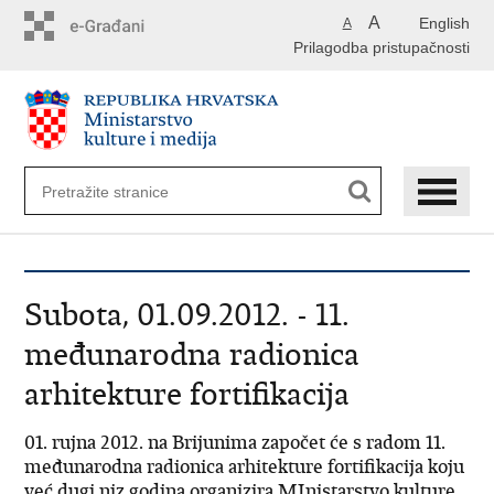
Preskoči
A
English
A
na
Prilagodba pristupačnosti
glavni
sadržaj
Subota, 01.09.2012. - 11.
međunarodna radionica
arhitekture fortifikacija
01. rujna 2012. na Brijunima započet će s radom 11.
međunarodna radionica arhitekture fortifikacija koju
već dugi niz godina organizira MInistarstvo kulture