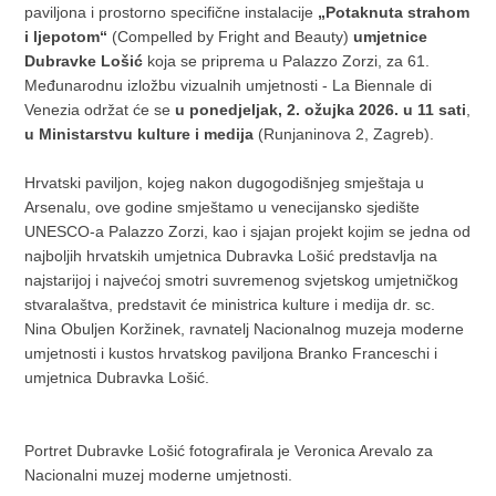
paviljona i prostorno specifične instalacije
„Potaknuta strahom
i ljepotom“
(Compelled by Fright and Beauty)
umjetnice
Dubravke Lošić
koja se priprema u Palazzo Zorzi, za 61.
Međunarodnu izložbu vizualnih umjetnosti - La Biennale di
Venezia održat će se
u ponedjeljak, 2. ožujka 2026. u 11 sati
,
u
M
inistarstvu kulture i medija
(Runjaninova 2, Zagreb).
Hrvatski paviljon, kojeg nakon dugogodišnjeg smještaja u
Arsenalu, ove godine smještamo u venecijansko sjedište
UNESCO-a Palazzo Zorzi, kao i sjajan projekt kojim se jedna od
najboljih hrvatskih umjetnica Dubravka Lošić predstavlja na
najstarijoj i najvećoj smotri suvremenog svjetskog umjetničkog
stvaralaštva, predstavit će ministrica kulture i medija dr. sc.
Nina Obuljen Koržinek, ravnatelj Nacionalnog muzeja moderne
umjetnosti i kustos hrvatskog paviljona Branko Franceschi i
umjetnica Dubravka Lošić.
Portret Dubravke Lošić fotografirala je Veronica Arevalo za
Nacionalni muzej moderne umjetnosti.