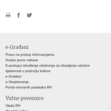
Ispiši
Podijeli
Podijeli
stranicu
na
na
Facebooku
Twitteru
e-Građani
Pravo na pristup informacijama
Sustav javne nabave
E-postupci ishođenja odobrenja za obavljanje uslužne
djelatnosti u području kulture
e-Građani
e-Savjetovanja
Portal otvorenih podataka RH
Važne poveznice
Vlada RH