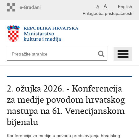
Preskoči
A
English
A
na
Prilagodba pristupačnosti
glavni
sadržaj
2. ožujka 2026. - Konferencija
za medije povodom hrvatskog
nastupa na 61. Venecijanskom
bijenalu
Konferencija za medije u povodu predstavljanja hrvatskog