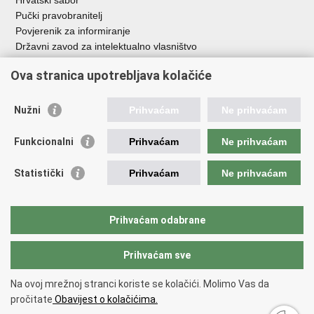
Hrvatski sabor
Pučki pravobranitelj
Povjerenik za informiranje
Državni zavod za intelektualno vlasništvo
Agencija za medije
Ova stranica upotrebljava kolačiće
HAKOM
Ostale poveznice
Nužni
Prihvaćam
Ne prihvaćam
Hrvatski restauratorski zavod
Funkcionalni
Prihvaćam
Ne prihvaćam
Hrvatski audiovizualni centar
Zaklada Kultura nova
Statistički
Prihvaćam
Ne prihvaćam
Creative Europe
Cultural heritage in EU
EU National Institutes for Culture
Prihvaćam odabrane
Međunarodni centar za podvodnu arheologiju u Zadru (MCPA)
Prihvaćam sve
Povratak na vrh
Na ovoj mrežnoj stranci koriste se kolačići. Molimo Vas da
Copyright © 2026 Ministarstvo kulture i medija.
Uvjeti korištenja
.
Izjava o
pročitate
Obavijest o kolačićima.
pristupačnosti
.