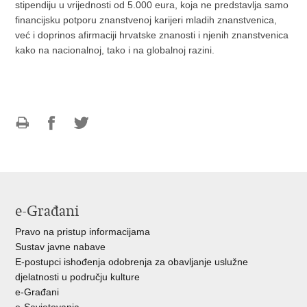
stipendiju u vrijednosti od 5.000 eura, koja ne predstavlja samo
financijsku potporu znanstvenoj karijeri mladih znanstvenica,
već i doprinos afirmaciji hrvatske znanosti i njenih znanstvenica
kako na nacionalnoj, tako i na globalnoj razini.
Ispiši
Podijeli
Podijeli
stranicu
na
na
Facebooku
Twitteru
e-Građani
Pravo na pristup informacijama
Sustav javne nabave
E-postupci ishođenja odobrenja za obavljanje uslužne
djelatnosti u području kulture
e-Građani