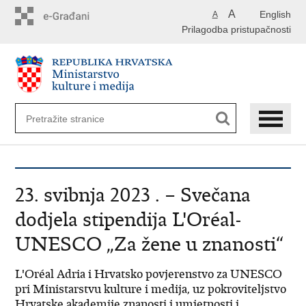
Preskoči
A
English
A
na
Prilagodba pristupačnosti
glavni
sadržaj
23. svibnja 2023 . – Svečana
dodjela stipendija L'Oréal-
UNESCO „Za žene u znanosti“
L'Oréal Adria i Hrvatsko povjerenstvo za UNESCO
pri Ministarstvu kulture i medija, uz pokroviteljstvo
Hrvatske akademije znanosti i umjetnosti i