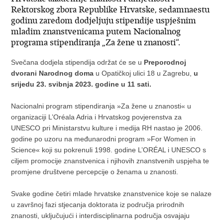
Rektorskog zbora Republike Hrvatske, sedamnaestu
godinu zaredom dodjeljuju stipendije uspješnim
mladim znanstvenicama putem Nacionalnog
programa stipendiranja „Za žene u znanosti“.
Svečana dodjela stipendija održat će se u
Preporodnoj
dvorani Narodnog doma
u Opatičkoj ulici 18 u Zagrebu,
u
srijedu 23. svibnja 2023. godine u 11 sati.
Nacionalni program stipendiranja »Za žene u znanosti« u
organizaciji L’Oréala Adria i Hrvatskog povjerenstva za
UNESCO pri Ministarstvu kulture i medija RH nastao je 2006.
godine po uzoru na međunarodni program »For Women in
Science« koji su pokrenuli 1998. godine L’ORÉAL i UNESCO s
ciljem promocije znanstvenica i njihovih znanstvenih uspjeha te
promjene društvene percepcije o ženama u znanosti.
Svake godine četiri mlade hrvatske znanstvenice koje se nalaze
u završnoj fazi stjecanja doktorata iz područja prirodnih
znanosti, uključujući i interdisciplinarna područja osvajaju