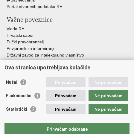
e-Savjetovanja
Portal otvorenih podataka RH
Važne poveznice
Vlada RH
Hrvatski sabor
Pučki pravobranitelj
Povjerenik za informiranje
Državni zavod za intelektualno vlasništvo
Agencija za medije
Ova stranica upotrebljava kolačiće
HAKOM
Ostale poveznice
Nužni
Prihvaćam
Ne prihvaćam
Hrvatski restauratorski zavod
Funkcionalni
Prihvaćam
Ne prihvaćam
Hrvatski audiovizualni centar
Zaklada Kultura nova
Statistički
Prihvaćam
Ne prihvaćam
Creative Europe
Cultural heritage in EU
EU National Institutes for Culture
Prihvaćam odabrane
Međunarodni centar za podvodnu arheologiju u Zadru (MCPA)