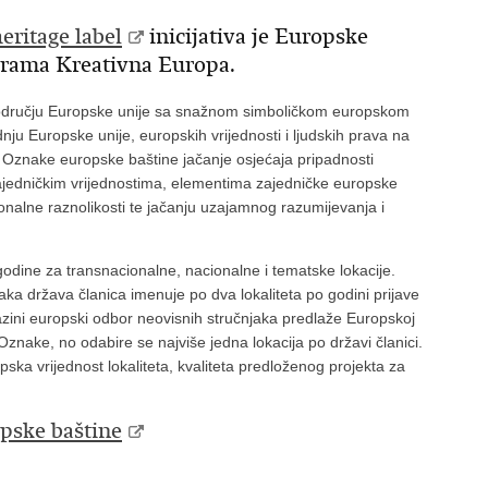
eritage label
inicijativa je Europske
ograma Kreativna Europa.
 području Europske unije sa snažnom simboličkom europskom
adnju Europske unije, europskih vrijednosti i ljudskih prava na
je Oznake europske baštine jačanje osjećaja pripadnosti
zajedničkim vrijednostima, elementima zajedničke europske
gionalne raznolikosti te jačanju uzajamnog razumijevanja i
godine za transnacionalne, nacionalne i tematske lokacije.
aka država članica imenuje po dva lokaliteta po godini prijave
razini europski odbor neovisnih stručnjaka predlaže Europskoj
Oznake, no odabire se najviše jedna lokacija po državi članici.
pska vrijednost lokaliteta, kvaliteta predloženog projekta za
opske baštine