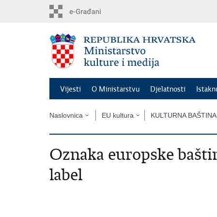
Preskoči
na
glavni
sadržaj
Vijesti
O Ministarstvu
Djelatnosti
Istak
Naslovnica
EU kultura
KULTURNA BAŠTINA
Oznaka europske baštin
label