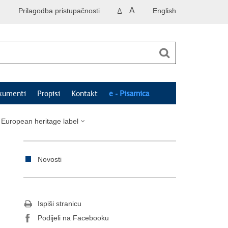
A
Prilagodba pristupačnosti
English
A
kumenti
Propisi
Kontakt
e - Pisarnica
 European heritage label
Novosti
Ispiši stranicu
Podijeli na Facebooku