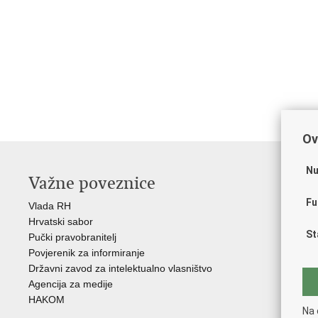
Ov
Nu
Važne poveznice
O
Fu
Vlada RH
Hrv
Hrvatski sabor
Hrv
St
Pučki pravobranitelj
Zak
Povjerenik za informiranje
Cre
Državni zavod za intelektualno vlasništvo
Cul
Agencija za medije
EU 
HAKOM
Međ
Na 
(M