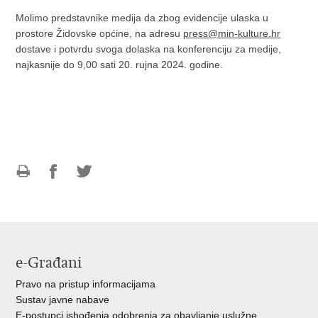
Molimo predstavnike medija da zbog evidencije ulaska u
prostore Židovske općine, na adresu
press@min-kulture.hr
dostave i potvrdu svoga dolaska na konferenciju za medije,
najkasnije do 9,00 sati 20. rujna 2024. godine.
Ispiši
Podijeli
Podijeli
stranicu
na
na
Facebooku
Twitteru
e-Građani
Pravo na pristup informacijama
Sustav javne nabave
E-postupci ishođenja odobrenja za obavljanje uslužne