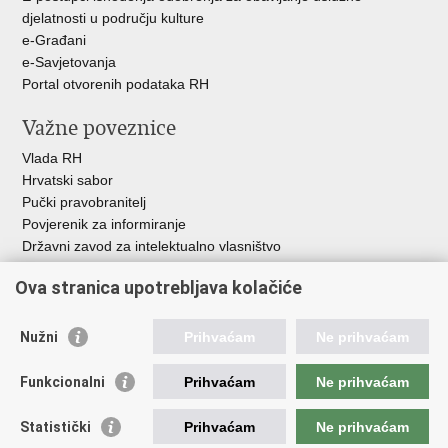
djelatnosti u području kulture
e-Građani
e-Savjetovanja
Portal otvorenih podataka RH
Važne poveznice
Vlada RH
Hrvatski sabor
Pučki pravobranitelj
Povjerenik za informiranje
Državni zavod za intelektualno vlasništvo
Agencija za medije
Ova stranica upotrebljava kolačiće
HAKOM
Ostale poveznice
Nužni
Prihvaćam
Ne prihvaćam
Hrvatski restauratorski zavod
Funkcionalni
Prihvaćam
Ne prihvaćam
Hrvatski audiovizualni centar
Zaklada Kultura nova
Statistički
Prihvaćam
Ne prihvaćam
Creative Europe