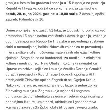
groblja u isto toliko gradova i naselja u 15 županija na području
Republike Hrvatske, održat će se konferencija za medije
u
petak, 20. rujna 2024. godine u 10,00 sati
u Židovskoj općini
Zagreb, Palmotićeva 16.
Doneseno rješenje o zaštiti 52 lokacije židovskih groblja, uz već
prethodno 15 pojedinačno zaštićenih židovskih groblja, važan je
doprinos naporima Republike Hrvatske u provođenju sustavne
skrbi o memorijalnoj baštini židovskih zajednica te provođenju
mjera zaštite s ciljem očuvanja materijalnih obilježja i kulture
sjećanja. Stoga će se na konferenciji za medije, uz ministricu
kulture i medija dr.sc. Ninu Obuljen Koržinek i ravnateljicu
Uprave za arhive, knjižnice i muzeje Anušku Deranju Crnokić,
obratiti i predsjednik Koordinacije židovskih općina u RH i
predsjednik Židovske općine Zagreb dr.sc. Ognjen Kraus.
Nakon konferencije, organiziran je obilazak vrijedne zbirke
Židovskog muzeja u Zagrebu koja svjedoči i bogatom
duhovnom životu i identitetu zajednice i velikim doprinosima u
područjima kulture, umjetnosti, arhitekture i gospodarstva
kojima su zagrebački Židovi obilježili povijest svojeg grada.