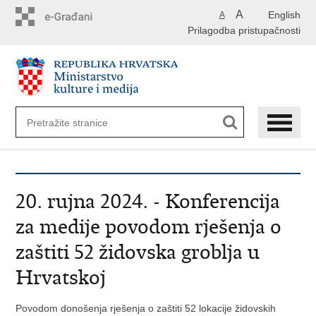
Preskoči
A
English
A
na
Prilagodba pristupačnosti
glavni
sadržaj
20. rujna 2024. - Konferencija
za medije povodom rješenja o
zaštiti 52 židovska groblja u
Hrvatskoj
Povodom donošenja rješenja o zaštiti 52 lokacije židovskih