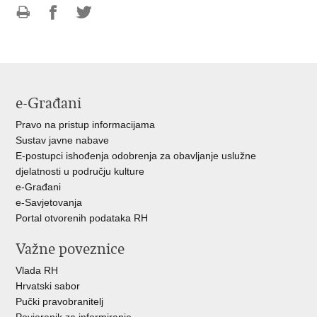
Ispiši
Podijeli
Podijeli
stranicu
na
na
Facebooku
Twitteru
e-Građani
Pravo na pristup informacijama
Sustav javne nabave
E-postupci ishođenja odobrenja za obavljanje uslužne
djelatnosti u području kulture
e-Građani
e-Savjetovanja
Portal otvorenih podataka RH
Važne poveznice
Vlada RH
Hrvatski sabor
Pučki pravobranitelj