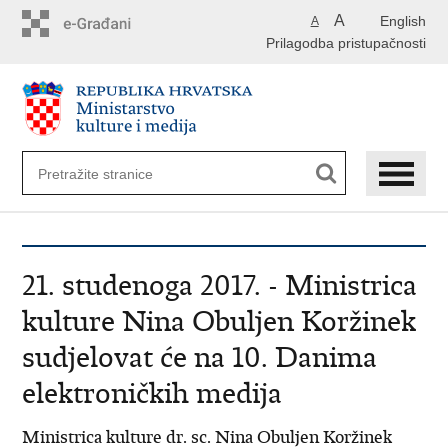
Preskoči
A
English
A
na
Prilagodba pristupačnosti
glavni
sadržaj
21. studenoga 2017. - Ministrica
kulture Nina Obuljen Koržinek
sudjelovat će na 10. Danima
elektroničkih medija
Ministrica kulture dr. sc. Nina Obuljen Koržinek