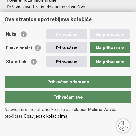
Povjerenik za informiranje
Državni zavod za intelektualno vlasništvo
Agencija za medije
Ova stranica upotrebljava kolačiće
HAKOM
Ostale poveznice
Nužni
Prihvaćam
Ne prihvaćam
Hrvatski restauratorski zavod
Funkcionalni
Prihvaćam
Ne prihvaćam
Hrvatski audiovizualni centar
Zaklada Kultura nova
Statistički
Prihvaćam
Ne prihvaćam
Creative Europe
Cultural heritage in EU
EU National Institutes for Culture
Prihvaćam odabrane
Međunarodni centar za podvodnu arheologiju u Zadru (MCPA)
Prihvaćam sve
Povratak na vrh
Na ovoj mrežnoj stranci koriste se kolačići. Molimo Vas da
Copyright © 2026 Ministarstvo kulture i medija.
Uvjeti korištenja
.
Izjava o
pročitate
Obavijest o kolačićima.
pristupačnosti
.