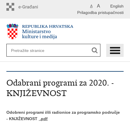
Preskoči
A
English
A
na
Prilagodba pristupačnosti
glavni
sadržaj
Odabrani programi za 2020. -
KNJIŽEVNOST
Odobreni programi i/ili radionice za programsko područje
-
KNJIŽEVNOST
.pdf