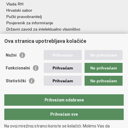
Vlada RH
Hrvatski sabor
Pučki pravobranitelj
Povjerenik za informiranje
Državni zavod za intelektualno vlasništvo
Agencija za medije
Ova stranica upotrebljava kolačiće
HAKOM
Ostale poveznice
Nužni
Prihvaćam
Ne prihvaćam
Hrvatski restauratorski zavod
Funkcionalni
Prihvaćam
Ne prihvaćam
Hrvatski audiovizualni centar
Zaklada Kultura nova
Statistički
Prihvaćam
Ne prihvaćam
Creative Europe
Cultural heritage in EU
EU National Institutes for Culture
Prihvaćam odabrane
Međunarodni centar za podvodnu arheologiju u Zadru (MCPA)
Prihvaćam sve
Povratak na vrh
Na ovoj mrežnoj stranci koriste se kolačići. Molimo Vas da