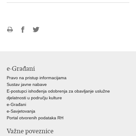
Ispiši
Podijeli
Podijeli
stranicu
na
na
Facebooku
Twitteru
e-Građani
Pravo na pristup informacijama
Sustav javne nabave
E-postupci ishođenja odobrenja za obavljanje uslužne
djelatnosti u području kulture
e-Građani
e-Savjetovanja
Portal otvorenih podataka RH
Važne poveznice