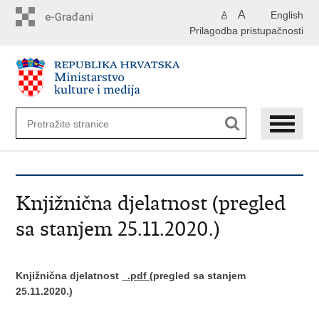
Preskoči
A
English
A
na
Prilagodba pristupačnosti
glavni
sadržaj
Knjižnična djelatnost (pregled
sa stanjem 25.11.2020.)
Knjižnična djelatnost
.pdf
(pregled sa stanjem
25.11.2020.)