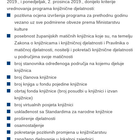
2019., i ponedjeljak, 2. prosinca 2019., donijelo kriterije
vrednovanja programa knjižnične djelatnosti:
pozitivna ocjena izvršenja programa za prethodnu godinu
vezano uz sve podmirene obveze prema Ministarstvu
kulture
posebnost županijskih matičnih knjižnica koje su, na temelju
Zakona o knjižnicama i knjižničnoj djelatnosti i Pravilnika o
matičnoj djelatnosti, nositelji i pokretači knjižnične djelatnosti
u područjima svoje matičnosti
broj stanovnika određenoga područja na kojemu djeluje
knjižnica
broj članova knjižnice
broj knjiga u fondu pojedine knjižnice
obrtaj fonda knjižnice (broj posudbi u knjižnici i izvan
knjižnice)
broj virtualnih posjeta knjižnici
usklađenost sa Standardima za narodne knjižnice
proširenje djelatnosti
osamostaljenje
pokretanje pozitivnih promjena u knjižničarstvu
zapaženo djelovanje u lokalnoj zajednici