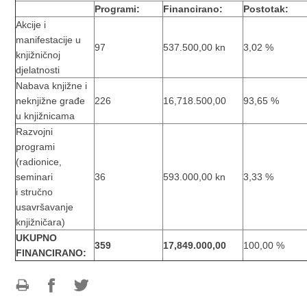
Programi:
Financirano:
Postotak:
Akcije i
manifestacije u
97
537.500,00 kn
3,02 %
knjižničnoj
djelatnosti
Nabava knjižne i
neknjižne građe
226
16,718.500,00
93,65 %
u knjižnicama
Razvojni
programi
(radionice,
seminari
36
593.000,00 kn
3,33 %
i stručno
usavršavanje
knjižničara)
UKUPNO
359
17,849.000,00
100,00 %
FINANCIRANO:
Ispiši
Podijeli
Podijeli