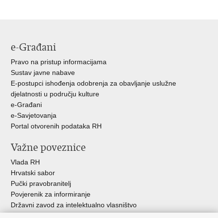
stranicu
na
na
Facebooku
Twitteru
e-Građani
Pravo na pristup informacijama
Sustav javne nabave
E-postupci ishođenja odobrenja za obavljanje uslužne
djelatnosti u području kulture
e-Građani
e-Savjetovanja
Portal otvorenih podataka RH
Važne poveznice
Vlada RH
Hrvatski sabor
Pučki pravobranitelj
Povjerenik za informiranje
Državni zavod za intelektualno vlasništvo
Agencija za medije