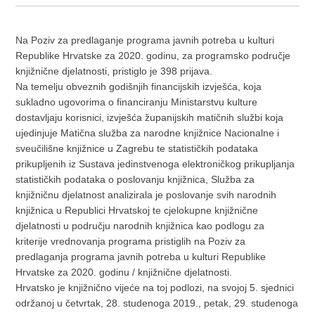
Na Poziv za predlaganje programa javnih potreba u kulturi
Republike Hrvatske za 2020. godinu, za programsko područje
knjižnične djelatnosti, pristiglo je 398 prijava.
Na temelju obveznih godišnjih financijskih izvješća, koja
sukladno ugovorima o financiranju Ministarstvu kulture
dostavljaju korisnici, izvješća županijskih matičnih službi koja
ujedinjuje Matična služba za narodne knjižnice Nacionalne i
sveučilišne knjižnice u Zagrebu te statističkih podataka
prikupljenih iz Sustava jedinstvenoga elektroničkog prikupljanja
statističkih podataka o poslovanju knjižnica, Služba za
knjižničnu djelatnost analizirala je poslovanje svih narodnih
knjižnica u Republici Hrvatskoj te cjelokupne knjižnične
djelatnosti u području narodnih knjižnica kao podlogu za
kriterije vrednovanja programa pristiglih na Poziv za
predlaganja programa javnih potreba u kulturi Republike
Hrvatske za 2020. godinu / knjižnične djelatnosti.
Hrvatsko je knjižnično vijeće na toj podlozi, na svojoj 5. sjednici
održanoj u četvrtak, 28. studenoga 2019., petak, 29. studenoga