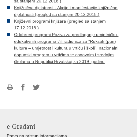
sa stanjem 20.12.2018.)
Knjižnična djelatnost - Akcije i manifestacije knjižnične
djelatnosti (pregled sa stanjem 20.12.2018.)
Književni programi knjižara (pregled sa stanjem
17.12.2018.)
Odobreni programi Poziva za predlaganje umjetničko-
edukativnih programa i/ili radionica za "Ruksak (pun)
kulture – umjetnost i kultura u vrtiću i školi", nacionalni
dopunski program u vrtićima te osnovnim i srednjim
školama u Republici Hrvatskoj za 2019. godinu
Ispiši
Podijeli
Podijeli
stranicu
na
na
Facebooku
Twitteru
e-Građani
Pravo na pristup informacijama