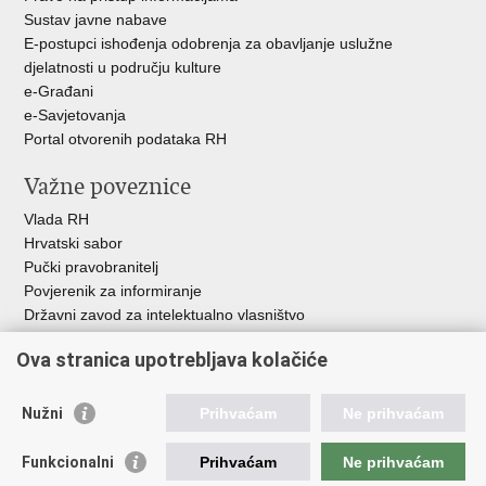
Sustav javne nabave
E-postupci ishođenja odobrenja za obavljanje uslužne
djelatnosti u području kulture
e-Građani
e-Savjetovanja
Portal otvorenih podataka RH
Važne poveznice
Vlada RH
Hrvatski sabor
Pučki pravobranitelj
Povjerenik za informiranje
Državni zavod za intelektualno vlasništvo
Agencija za medije
Ova stranica upotrebljava kolačiće
HAKOM
Ostale poveznice
Nužni
Prihvaćam
Ne prihvaćam
Hrvatski restauratorski zavod
Funkcionalni
Prihvaćam
Ne prihvaćam
Hrvatski audiovizualni centar