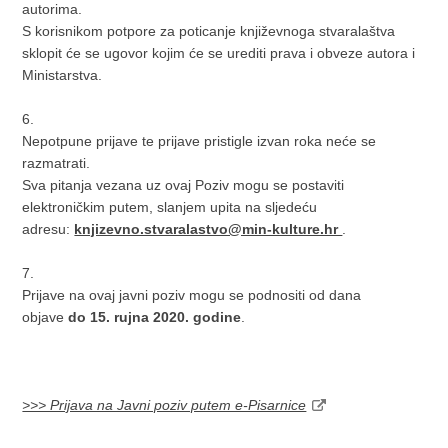
autorima.
S korisnikom potpore za poticanje književnoga stvaralaštva
sklopit će se ugovor kojim će se urediti prava i obveze autora i
Ministarstva.
6.
Nepotpune prijave te prijave pristigle izvan roka neće se
razmatrati.
Sva pitanja vezana uz ovaj Poziv mogu se postaviti
elektroničkim putem, slanjem upita na sljedeću
adresu:
knjizevno.stvaralastvo@min-kulture.hr
.
7.
Prijave na ovaj javni poziv mogu se podnositi od dana
objave
do 15. rujna 2020. godine
.
>>> Prijava na Javni poziv putem e-Pisarnice