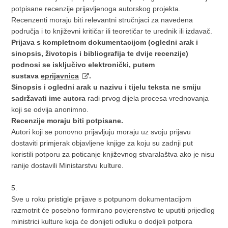
potpisane recenzije prijavljenoga autorskog projekta.
Recenzenti moraju biti relevantni stručnjaci za navedena
područja i to književni kritičar ili teoretičar te urednik ili izdavač.
Prijava s kompletnom dokumentacijom (ogledni arak i
sinopsis, životopis i bibliografija te dvije recenzije)
podnosi se isključivo elektronički, putem
sustava
eprijavnica
.
Sinopsis i ogledni arak u nazivu i tijelu teksta ne smiju
sadržavati ime autora
radi prvog dijela procesa vrednovanja
koji se odvija anonimno.
Recenzije moraju biti potpisane.
Autori koji se ponovno prijavljuju moraju uz svoju prijavu
dostaviti primjerak objavljene knjige za koju su zadnji put
koristili potporu za poticanje književnog stvaralaštva ako je nisu
ranije dostavili Ministarstvu kulture.
5.
Sve u roku pristigle prijave s potpunom dokumentacijom
razmotrit će posebno formirano povjerenstvo te uputiti prijedlog
ministrici kulture koja će donijeti odluku o dodjeli potpora