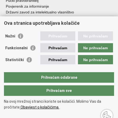
Pučki pravobranitelj
Povjerenik za informiranje
Državni zavod za intelektualno vlasništvo
Agencija za medije
Ova stranica upotrebljava kolačiće
HAKOM
Ostale poveznice
Nužni
Prihvaćam
Ne prihvaćam
Hrvatski restauratorski zavod
Funkcionalni
Prihvaćam
Ne prihvaćam
Hrvatski audiovizualni centar
Zaklada Kultura nova
Statistički
Prihvaćam
Ne prihvaćam
Creative Europe
Cultural heritage in EU
EU National Institutes for Culture
Prihvaćam odabrane
Međunarodni centar za podvodnu arheologiju u Zadru (MCPA)
Prihvaćam sve
Povratak na vrh
Na ovoj mrežnoj stranci koriste se kolačići. Molimo Vas da
Copyright © 2026 Ministarstvo kulture i medija.
Uvjeti korištenja
.
Izjava o
pročitate
Obavijest o kolačićima.
pristupačnosti
.