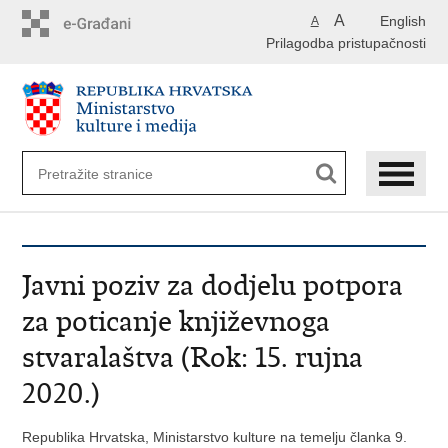
Preskoči
A
English
A
na
Prilagodba pristupačnosti
glavni
sadržaj
Javni poziv za dodjelu potpora
za poticanje književnoga
stvaralaštva (Rok: 15. rujna
2020.)
Republika Hrvatska, Ministarstvo kulture na temelju članka 9.