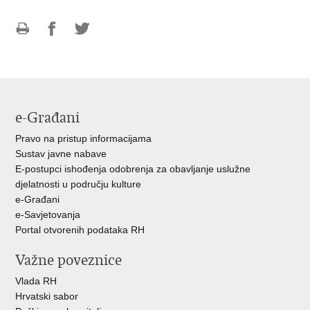
Ispiši
Podijeli
Podijeli
stranicu
na
na
Facebooku
Twitteru
e-Građani
Pravo na pristup informacijama
Sustav javne nabave
E-postupci ishođenja odobrenja za obavljanje uslužne
djelatnosti u području kulture
e-Građani
e-Savjetovanja
Portal otvorenih podataka RH
Važne poveznice
Vlada RH
Hrvatski sabor