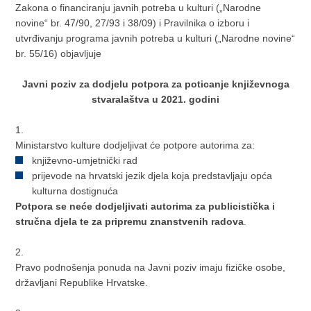
Zakona o financiranju javnih potreba u kulturi („Narodne
novine“ br. 47/90, 27/93 i 38/09) i Pravilnika o izboru i
utvrđivanju programa javnih potreba u kulturi („Narodne novine“
br. 55/16) objavljuje
Javni poziv za dodjelu potpora za poticanje književnoga
stvaralaštva u 2021. godini
1.
Ministarstvo kulture dodjeljivat će potpore autorima za:
književno-umjetnički rad
prijevode na hrvatski jezik djela koja predstavljaju opća
kulturna dostignuća
Potpora se neće dodjeljivati autorima za publicistička i
stručna djela te za pripremu znanstvenih radova
.
2.
Pravo podnošenja ponuda na Javni poziv imaju fizičke osobe,
državljani Republike Hrvatske.