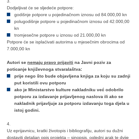
3.
Dodjeljivat će se sljedeće potpore:
godišnje potpore u pojedinačnom iznosu od 84.000,00 kn
polugodišnje potpore u pojedinačnom iznosu od 42.000,00
kn
tromjesečne potpore u iznosu od 21.000,00 kn
Potpore će se isplaćivati autorima u mjesečnim obrocima od
7.000,00 kn
Autori se
nemaju pravo prijaviti
na Javni poziv za
poticanje književnoga stvaralaštva:
prije nego što bude objavljena knjiga za koju su zadnji
put koristili ovu potporu
ako je Ministarstvo kulture nakladniku već odobrilo
potporu za izdavanje prijavljenog naslova ili ako se
nakladnik prijavljuje za potporu izdavanju toga djela u
istoj godini.
4.
Uz eprijavnicu, kratki životopis i bibliografiju, autori su dužni
dostaviti detaljan opis projekta – sinopsis, ogledni arak te dvije