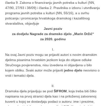
članka 9. Zakona o financiranju javnih potreba u kulturi (NN,
47/90, 27/93 i 38/09) i članka 2. Pravilnika o izboru i utvrđivanju
programa javnih potreba u kulturi (NN, 55/16), a u svrhu
poticanja i promicanja hrvatskoga dramskog i kazališnog
stvaralaštva, objavljuje
Javni poziv
za dodjelu Nagrade za dramsko djelo „Marin Držić“
za 2020. godinu
I.
Na ovaj Javni poziv mogu se prijaviti autori s novim dramskim
djelima pisanima hrvatskim jezikom koja do objave odluke
Stručnoga povjerenstva, nisu izvedena ni objavljena u bilo
kojem obliku. Svaki autor može prijaviti
jedno djelo
neovisno o
vrsti i tematici djela.
II.
Dramska djela prijavljuju se pod
ŠIFROM
, koja treba biti čitko
napisana na prvoj stranici djela kao i na priloženoj zatvorenoj
kuverti u kojoj se dostavljaju podaci o autoru: ime i prezime,