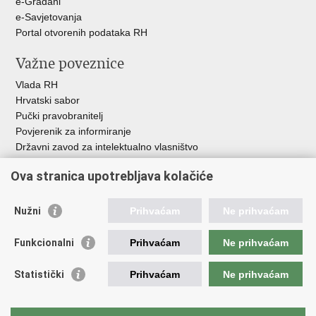
e-Građani
e-Savjetovanja
Portal otvorenih podataka RH
Važne poveznice
Vlada RH
Hrvatski sabor
Pučki pravobranitelj
Povjerenik za informiranje
Državni zavod za intelektualno vlasništvo
Agencija za medije
Ova stranica upotrebljava kolačiće
HAKOM
Ostale poveznice
Nužni
Prihvaćam
Ne prihvaćam
Hrvatski restauratorski zavod
Funkcionalni
Prihvaćam
Ne prihvaćam
Hrvatski audiovizualni centar
Zaklada Kultura nova
Statistički
Prihvaćam
Ne prihvaćam
Creative Europe
Cultural heritage in EU
EU National Institutes for Culture