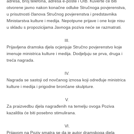
adresa, broj telefona, adresa e-pošte i OIB. Kuverte će biti
otvorene javno nakon konačne odluke Stručnoga povjerenstva,
u prisutnosti članova Stručnog povjerenstva i predstavnika
Ministarstva kulture i medija. Nepotpune prijave i one koje nisu
u skladu s propozicijama Javnoga poziva neće se razmatrati.
III.
Prijavljena dramska djela ocjenjuje Stručno povjerenstvo koje
imenuje ministrica kulture i medija. Dodjeljuju se prva, druga i
treća nagrada.
IV.
Nagrada se sastoji od novčanog iznosa koji određuje ministrica
kulture i medija i prigodne brončane skulpture.
V.
Za praizvedbu djela nagrađenih na temelju ovoga Poziva
kazališta će biti posebno stimulirana.
VI.
Prijavom na Poziv smatra se da je autor dramskoga djela