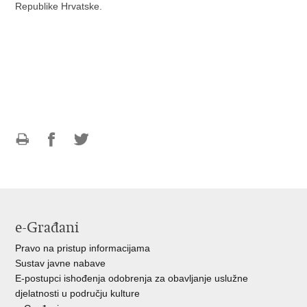
Republike Hrvatske.
Ispiši
Podijeli
Podijeli
stranicu
na
na
Facebooku
Twitteru
e-Građani
Pravo na pristup informacijama
Sustav javne nabave
E-postupci ishođenja odobrenja za obavljanje uslužne
djelatnosti u području kulture