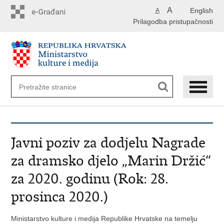
Preskoči
A
English
A
na
Prilagodba pristupačnosti
glavni
sadržaj
Javni poziv za dodjelu Nagrade
za dramsko djelo „Marin Držić“
za 2020. godinu (Rok: 28.
prosinca 2020.)
Ministarstvo kulture i medija Republike Hrvatske na temelju