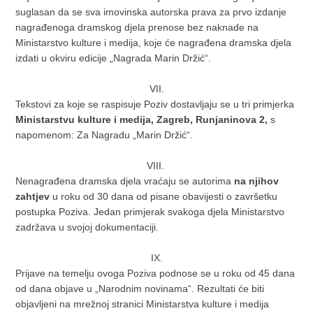
suglasan da se sva imovinska autorska prava za prvo izdanje
nagrađenoga dramskog djela prenose bez naknade na
Ministarstvo kulture i medija, koje će nagrađena dramska djela
izdati u okviru edicije „Nagrada Marin Držić“.
VII.
Tekstovi za koje se raspisuje Poziv dostavljaju se u tri primjerka
Ministarstvu kulture i medija, Zagreb, Runjaninova 2,
s
napomenom: Za Nagradu „Marin Držić“.
VIII.
Nenagrađena dramska djela vraćaju se autorima
na njihov
zahtjev
u roku od 30 dana od pisane obavijesti o završetku
postupka Poziva. Jedan primjerak svakoga djela Ministarstvo
zadržava u svojoj dokumentaciji.
IX.
Prijave na temelju ovoga Poziva podnose se u roku od 45 dana
od dana objave u „Narodnim novinama“. Rezultati će biti
objavljeni na mrežnoj stranici Ministarstva kulture i medija