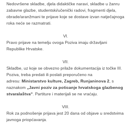
Nedovršene skladbe, djela didaktičke naravi, skladbe u žanru
zabavne glazbe, studentski/učenički radovi, fragmenti djela,
obrade/aranžmani te prijave koje se dostave izvan natječajnoga
roka neće se razmatrati.
VI.
Pravo prijave na temelju ovoga Poziva imaju državljani
Republike Hrvatske.
VII.
Skladbe, uz koje se obvezno prilaže dokumentacija iz točke III.
Poziva, treba predati ili poslati preporučeno na
adresu:
Ministarstvo kulture, Zagreb, Runjaninova 2
, s
naznakom
„Javni poziv za poticanje hrvatskoga glazbenog
stvaralaštva“
. Partiture i materijali se ne vraćaju.
VIII.
Rok za podnošenje prijava jest 20 dana od objave u sredstvima
javnoga priopćavanja.