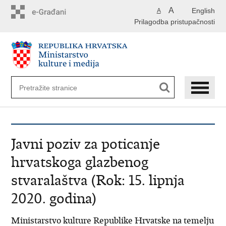
Preskoči
A
English
A
na
Prilagodba pristupačnosti
glavni
sadržaj
Javni poziv za poticanje
hrvatskoga glazbenog
stvaralaštva (Rok: 15. lipnja
2020. godina)
Ministarstvo kulture Republike Hrvatske na temelju