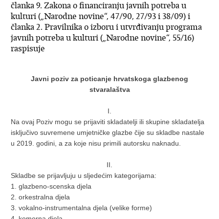
članka 9. Zakona o financiranju javnih potreba u
kulturi („Narodne novine“, 47/90, 27/93 i 38/09) i
članka 2. Pravilnika o izboru i utvrđivanju programa
javnih potreba u kulturi („Narodne novine“, 55/16)
raspisuje
Javni poziv za poticanje hrvatskoga glazbenog
stvaralaštva
I.
Na ovaj Poziv mogu se prijaviti skladatelji ili skupine skladatelja
isključivo suvremene umjetničke glazbe čije su skladbe nastale
u 2019. godini, a za koje nisu primili autorsku naknadu.
II.
Skladbe se prijavljuju u sljedećim kategorijama:
1. glazbeno-scenska djela
2. orkestralna djela
3. vokalno-instrumentalna djela (velike forme)
4. komorna djela