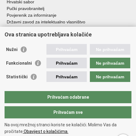
Hrvatski sabor
Pučki pravobranitelj
Povjerenik za informiranje
Državni zavod za intelektualno vlasništvo
Agencija za medije
Ova stranica upotrebljava kolačiće
HAKOM
Ostale poveznice
Nužni
Prihvaćam
Ne prihvaćam
Hrvatski restauratorski zavod
Funkcionalni
Prihvaćam
Ne prihvaćam
Hrvatski audiovizualni centar
Zaklada Kultura nova
Statistički
Prihvaćam
Ne prihvaćam
Creative Europe
Cultural heritage in EU
EU National Institutes for Culture
Prihvaćam odabrane
Međunarodni centar za podvodnu arheologiju u Zadru (MCPA)
Prihvaćam sve
Povratak na vrh
Na ovoj mrežnoj stranci koriste se kolačići. Molimo Vas da
Copyright © 2026 Ministarstvo kulture i medija.
Uvjeti korištenja
.
Izjava o
pročitate
Obavijest o kolačićima.
pristupačnosti
.