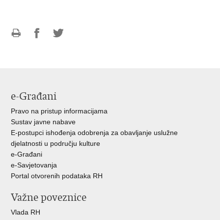
Ispiši
Podijeli
Podijeli
stranicu
na
na
Facebooku
Twitteru
e-Građani
Pravo na pristup informacijama
Sustav javne nabave
E-postupci ishođenja odobrenja za obavljanje uslužne
djelatnosti u području kulture
e-Građani
e-Savjetovanja
Portal otvorenih podataka RH
Važne poveznice
Vlada RH