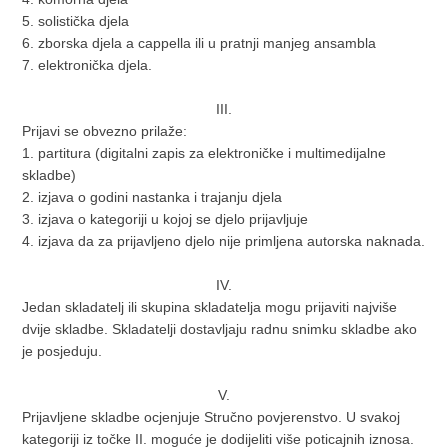
5. solistička djela
6. zborska djela a cappella ili u pratnji manjeg ansambla
7. elektronička djela.
III.
Prijavi se obvezno prilaže:
1. partitura (digitalni zapis za elektroničke i multimedijalne
skladbe)
2. izjava o godini nastanka i trajanju djela
3. izjava o kategoriji u kojoj se djelo prijavljuje
4. izjava da za prijavljeno djelo nije primljena autorska naknada.
IV.
Jedan skladatelj ili skupina skladatelja mogu prijaviti najviše
dvije skladbe. Skladatelji dostavljaju radnu snimku skladbe ako
je posjeduju.
V.
Prijavljene skladbe ocjenjuje Stručno povjerenstvo. U svakoj
kategoriji iz točke II. moguće je dodijeliti više poticajnih iznosa.