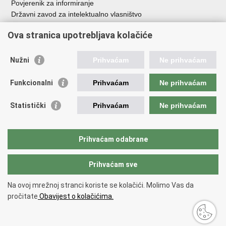
Povjerenik za informiranje
Državni zavod za intelektualno vlasništvo
Agencija za medije
Ova stranica upotrebljava kolačiće
HAKOM
Ostale poveznice
Nužni
Prihvaćam
Ne prihvaćam
Hrvatski restauratorski zavod
Funkcionalni
Prihvaćam
Ne prihvaćam
Hrvatski audiovizualni centar
Zaklada Kultura nova
Statistički
Prihvaćam
Ne prihvaćam
Creative Europe
Cultural heritage in EU
EU National Institutes for Culture
Prihvaćam odabrane
Međunarodni centar za podvodnu arheologiju u Zadru (MCPA)
Prihvaćam sve
Povratak na vrh
Na ovoj mrežnoj stranci koriste se kolačići. Molimo Vas da
Copyright © 2026 Ministarstvo kulture i medija.
Uvjeti korištenja
.
Izjava o
pročitate
Obavijest o kolačićima.
pristupačnosti
.