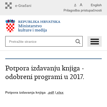
Preskoči
A
English
A
na
Prilagodba pristupačnosti
glavni
sadržaj
Potpora izdavanju knjiga -
odobreni programi u 2017.
Potpora izdavanja knjiga
.pdf
/
.xlsx