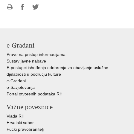
Ispiši
Podijeli
Podijeli
stranicu
na
na
Facebooku
Twitteru
e-Građani
Pravo na pristup informacijama
Sustav javne nabave
E-postupci ishođenja odobrenja za obavljanje uslužne
djelatnosti u području kulture
e-Građani
e-Savjetovanja
Portal otvorenih podataka RH
Važne poveznice
Vlada RH
Hrvatski sabor
Pučki pravobranitelj