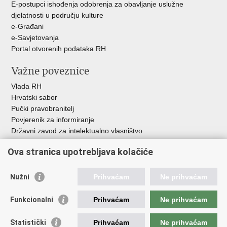
E-postupci ishođenja odobrenja za obavljanje uslužne
djelatnosti u području kulture
e-Građani
e-Savjetovanja
Portal otvorenih podataka RH
Važne poveznice
Vlada RH
Hrvatski sabor
Pučki pravobranitelj
Povjerenik za informiranje
Državni zavod za intelektualno vlasništvo
Agencija za medije
Ova stranica upotrebljava kolačiće
HAKOM
Ostale poveznice
Nužni
Prihvaćam
Ne prihvaćam
Hrvatski restauratorski zavod
Funkcionalni
Prihvaćam
Ne prihvaćam
Hrvatski audiovizualni centar
Zaklada Kultura nova
Statistički
Prihvaćam
Ne prihvaćam
Creative Europe