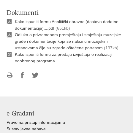
Dokumenti
Kako ispuniti formu Analitički obrazac (dostava dodatne
dokumentacije)....pdf
(651kb)
Odluka o privremenom premještaju i smještaju muzejske
građe i dokumentacije koja se nalazi u muzejskim
ustanovama čije su zgrade oštećene potresom
(137kb)
Kako ispuniti formu za predaju izvještaja o realizaciji
odobrenog programa
Ispiši
Podijeli
Podijeli
stranicu
na
na
Facebooku
Twitteru
e-Građani
Pravo na pristup informacijama
Sustav javne nabave