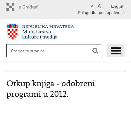
Preskoči
A
English
A
na
Prilagodba pristupačnosti
glavni
sadržaj
Otkup knjiga - odobreni
programi u 2012.