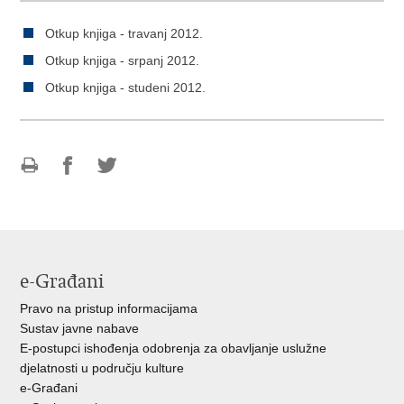
Otkup knjiga - travanj 2012.
Otkup knjiga - srpanj 2012.
Otkup knjiga - studeni 2012.
Ispiši
Podijeli
Podijeli
stranicu
na
na
Facebooku
Twitteru
e-Građani
Pravo na pristup informacijama
Sustav javne nabave
E-postupci ishođenja odobrenja za obavljanje uslužne
djelatnosti u području kulture
e-Građani