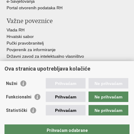
e-Savjetovanja
Portal otvorenih podataka RH
Važne poveznice
Vlada RH
Hrvatski sabor
Pučki pravobranitelj
Povjerenik za informiranje
Državni zavod za intelektualno vlasništvo
Agencija za medije
Ova stranica upotrebljava kolačiće
HAKOM
Ostale poveznice
Nužni
Prihvaćam
Ne prihvaćam
Hrvatski restauratorski zavod
Funkcionalni
Prihvaćam
Ne prihvaćam
Hrvatski audiovizualni centar
Zaklada Kultura nova
Statistički
Prihvaćam
Ne prihvaćam
Creative Europe
Cultural heritage in EU
EU National Institutes for Culture
Prihvaćam odabrane
Međunarodni centar za podvodnu arheologiju u Zadru (MCPA)