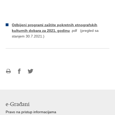
Odbijeni programi zaštite pokretnih etnografskih
kulturnih dobara za 2021. godinu
.pdf (pregled sa
stanjem 30.7.2021.)
Ispiši
Podijeli
Podijeli
stranicu
na
na
Facebooku
Twitteru
e-Građani
Pravo na pristup informacijama