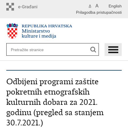
Preskoči
A
English
A
na
Prilagodba pristupačnosti
glavni
sadržaj
Odbijeni programi zaštite
pokretnih etnografskih
kulturnih dobara za 2021.
godinu (pregled sa stanjem
30.7.2021.)