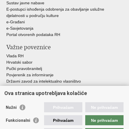
Sustav javne nabave
E-postupci ishođenja odobrenja za obavljanje uslužne
djelatnosti u području kulture
e-Građani
e-Savjetovanja
Portal otvorenih podataka RH
Važne poveznice
Vlada RH
Hrvatski sabor
Pučki pravobranitelj
Povjerenik za informiranje
Državni zavod za intelektualno vlasništvo
Agencija za medije
Ova stranica upotrebljava kolačiće
HAKOM
Ostale poveznice
Nužni
Prihvaćam
Ne prihvaćam
Hrvatski restauratorski zavod
Funkcionalni
Prihvaćam
Ne prihvaćam
Hrvatski audiovizualni centar
Zaklada Kultura nova