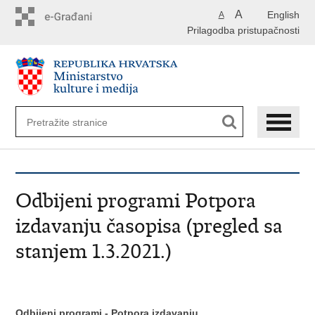
Preskoči
A
English
A
na
Prilagodba pristupačnosti
glavni
sadržaj
Odbijeni programi Potpora
izdavanju časopisa (pregled sa
stanjem 1.3.2021.)
Odbijeni programi - Potpora izdavanju