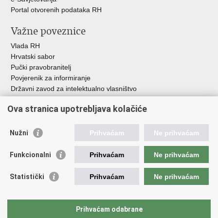
Portal otvorenih podataka RH
Važne poveznice
Vlada RH
Hrvatski sabor
Pučki pravobranitelj
Povjerenik za informiranje
Državni zavod za intelektualno vlasništvo
Agencija za medije
Ova stranica upotrebljava kolačiće
HAKOM
Ostale poveznice
Nužni
Prihvaćam
Ne prihvaćam
Hrvatski restauratorski zavod
Funkcionalni
Prihvaćam
Ne prihvaćam
Hrvatski audiovizualni centar
Zaklada Kultura nova
Statistički
Prihvaćam
Ne prihvaćam
Creative Europe
Cultural heritage in EU
EU National Institutes for Culture
Prihvaćam odabrane
Međunarodni centar za podvodnu arheologiju u Zadru (MCPA)