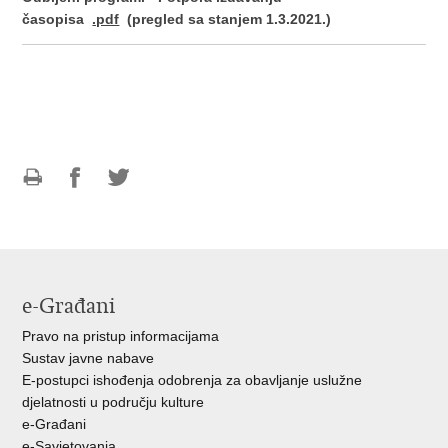
časopisa
.pdf
(pregled sa stanjem 1.3.2021.)
Ispiši
Podijeli
Podijeli
stranicu
na
na
Facebooku
Twitteru
e-Građani
Pravo na pristup informacijama
Sustav javne nabave
E-postupci ishođenja odobrenja za obavljanje uslužne
djelatnosti u području kulture
e-Građani
e-Savjetovanja