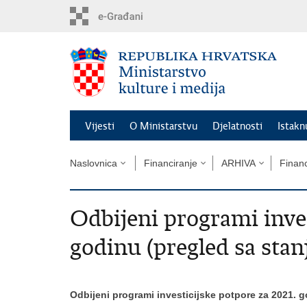
Preskoči
na
glavni
sadržaj
Vijesti
O Ministarstvu
Djelatnosti
Istak
Naslovnica
Financiranje
ARHIVA
Financ
Odbijeni programi inves
godinu (pregled sa stan
Odbijeni programi investicijske potpore za 2021.