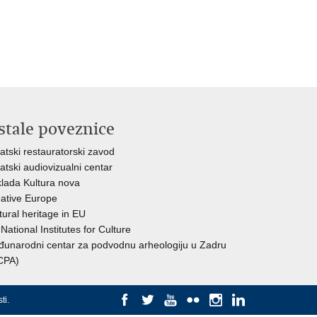
stale poveznice
atski restauratorski zavod
atski audiovizualni centar
lada Kultura nova
ative Europe
tural heritage in EU
National Institutes for Culture
unarodni centar za podvodnu arheologiju u Zadru
CPA)
ti
.