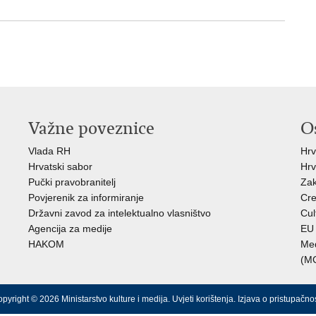
Važne poveznice
O
Vlada RH
Hrv
Hrvatski sabor
Hrv
Pučki pravobranitelj
Zak
Povjerenik za informiranje
Cre
Državni zavod za intelektualno vlasništvo
Cul
Agencija za medije
EU 
HAKOM
Međ
(M
pyright © 2026 Ministarstvo kulture i medija.
Uvjeti korištenja
.
Izjava o pristupačnos