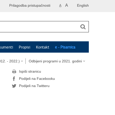
A
Prilagodba pristupačnosti
English
A
kumenti
Propisi
Kontakt
e - Pisarnica
12. - 2022.)
Odbijeni programi u 2021. godini
Ispiši stranicu
Podijeli na Facebooku
Podijeli na Twitteru