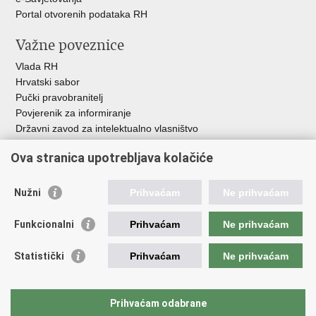
Portal otvorenih podataka RH
Važne poveznice
Vlada RH
Hrvatski sabor
Pučki pravobranitelj
Povjerenik za informiranje
Državni zavod za intelektualno vlasništvo
Agencija za medije
Ova stranica upotrebljava kolačiće
HAKOM
Ostale poveznice
Nužni
Prihvaćam
Ne prihvaćam
Hrvatski restauratorski zavod
Funkcionalni
Prihvaćam
Ne prihvaćam
Hrvatski audiovizualni centar
Zaklada Kultura nova
Statistički
Prihvaćam
Ne prihvaćam
Creative Europe
Cultural heritage in EU
EU National Institutes for Culture
Prihvaćam odabrane
Međunarodni centar za podvodnu arheologiju u Zadru (MCPA)