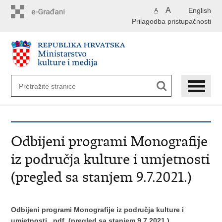
Preskoči
A
English
A
na
Prilagodba pristupačnosti
glavni
sadržaj
Odbijeni programi Monografije
iz područja kulture i umjetnosti
(pregled sa stanjem 9.7.2021.)
Odbijeni programi Monografije iz područja kulture i
umjetnosti
.pdf
(pregled sa stanjem 9.7.2021.)