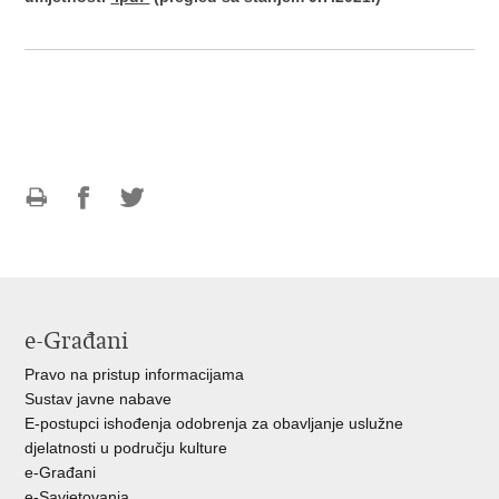
Ispiši
Podijeli
Podijeli
stranicu
na
na
Facebooku
Twitteru
e-Građani
Pravo na pristup informacijama
Sustav javne nabave
E-postupci ishođenja odobrenja za obavljanje uslužne
djelatnosti u području kulture
e-Građani
e-Savjetovanja