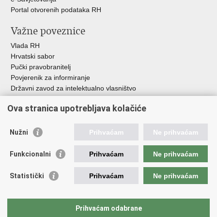
Portal otvorenih podataka RH
Važne poveznice
Vlada RH
Hrvatski sabor
Pučki pravobranitelj
Povjerenik za informiranje
Državni zavod za intelektualno vlasništvo
Agencija za medije
Ova stranica upotrebljava kolačiće
HAKOM
Ostale poveznice
Nužni
Prihvaćam
Ne prihvaćam
Hrvatski restauratorski zavod
Funkcionalni
Prihvaćam
Ne prihvaćam
Hrvatski audiovizualni centar
Zaklada Kultura nova
Statistički
Prihvaćam
Ne prihvaćam
Creative Europe
Cultural heritage in EU
EU National Institutes for Culture
Prihvaćam odabrane
Međunarodni centar za podvodnu arheologiju u Zadru (MCPA)