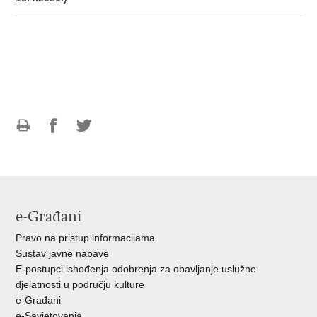
Ispiši
Podijeli
Podijeli
stranicu
na
na
Facebooku
Twitteru
e-Građani
Pravo na pristup informacijama
Sustav javne nabave
E-postupci ishođenja odobrenja za obavljanje uslužne
djelatnosti u području kulture
e-Građani
e-Savjetovanja