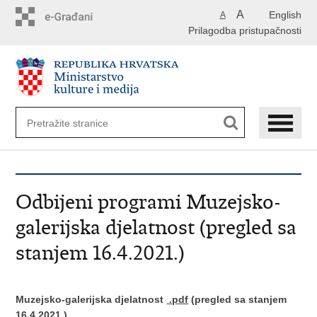
Preskoči
A
English
A
na
Prilagodba pristupačnosti
glavni
sadržaj
Odbijeni programi Muzejsko-
galerijska djelatnost (pregled sa
stanjem 16.4.2021.)
Muzejsko-galerijska djelatnost
.pdf
(pregled sa stanjem
16.4.2021.)