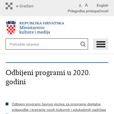
Preskoči
A
English
A
na
Prilagodba pristupačnosti
glavni
sadržaj
Odbijeni programi u 2020.
godini
Odbijeni programi Javnog poziva za programe digitalne
prilagodbe i kreiranje novih kulturnih i edukativnih sadržaja