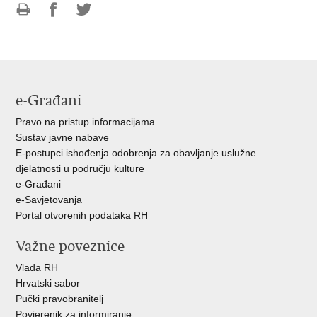
Ispiši
Podijeli
Podijeli
stranicu
na
na
Facebooku
Twitteru
e-Građani
Pravo na pristup informacijama
Sustav javne nabave
E-postupci ishođenja odobrenja za obavljanje uslužne
djelatnosti u području kulture
e-Građani
e-Savjetovanja
Portal otvorenih podataka RH
Važne poveznice
Vlada RH
Hrvatski sabor
Pučki pravobranitelj
Povjerenik za informiranje