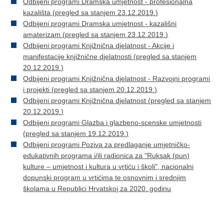
Odbijeni programi Dramska umjetnost - profesionalna
kazališta (pregled sa stanjem 23.12.2019.)
Odbijeni programi Dramska umjetnost - kazališni
amaterizam (pregled sa stanjem 23.12.2019.)
Odbijeni programi Knjižnična djelatnost - Akcije i
manifestacije knjižnične djelatnosti (pregled sa stanjem
20.12.2019.)
Odbijeni programi Knjižnična djelatnost - Razvojni programi
i projekti (pregled sa stanjem 20.12.2019.)
Odbijeni programi Knjižnična djelatnost (pregled sa stanjem
20.12.2019.)
Odbijeni programi Glazba i glazbeno-scenske umjetnosti
(pregled sa stanjem 19.12.2019.)
Odbijeni programi Poziva za predlaganje umjetničko-
edukativnih programa i/ili radionica za "Ruksak (pun)
kulture – umjetnost i kultura u vrtiću i školi", nacionalni
dopunski program u vrtićima te osnovnim i srednjim
školama u Republici Hrvatskoj za 2020. godinu