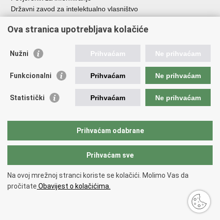
Državni zavod za intelektualno vlasništvo
Agencija za medije
Ova stranica upotrebljava kolačiće
HAKOM
Ostale poveznice
Nužni
Prihvaćam
Ne prihvaćam
Hrvatski restauratorski zavod
Funkcionalni
Prihvaćam
Ne prihvaćam
Hrvatski audiovizualni centar
Zaklada Kultura nova
Statistički
Prihvaćam
Ne prihvaćam
Creative Europe
Cultural heritage in EU
EU National Institutes for Culture
Prihvaćam odabrane
Međunarodni centar za podvodnu arheologiju u Zadru (MCPA)
Prihvaćam sve
Povratak na vrh
Na ovoj mrežnoj stranci koriste se kolačići. Molimo Vas da
Copyright © 2026 Ministarstvo kulture i medija.
Uvjeti korištenja
.
Izjava o
pročitate
Obavijest o kolačićima.
pristupačnosti
.