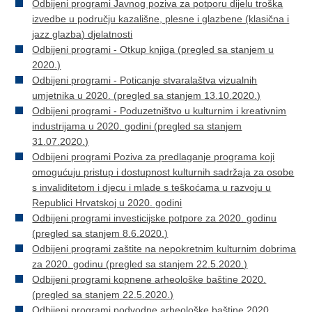
Odbijeni programi Javnog poziva za potporu dijelu troška
izvedbe u području kazališne, plesne i glazbene (klasična i
jazz glazba) djelatnosti
Odbijeni programi - Otkup knjiga (pregled sa stanjem u
2020.)
Odbijeni programi - Poticanje stvaralaštva vizualnih
umjetnika u 2020. (pregled sa stanjem 13.10.2020.)
Odbijeni programi - Poduzetništvo u kulturnim i kreativnim
industrijama u 2020. godini (pregled sa stanjem
31.07.2020.)
Odbijeni programi Poziva za predlaganje programa koji
omogućuju pristup i dostupnost kulturnih sadržaja za osobe
s invaliditetom i djecu i mlade s teškoćama u razvoju u
Republici Hrvatskoj u 2020. godini
Odbijeni programi investicijske potpore za 2020. godinu
(pregled sa stanjem 8.6.2020.)
Odbijeni programi zaštite na nepokretnim kulturnim dobrima
za 2020. godinu (pregled sa stanjem 22.5.2020.)
Odbijeni programi kopnene arheološke baštine 2020.
(pregled sa stanjem 22.5.2020.)
Odbijeni programi podvodne arheološke baštine 2020.