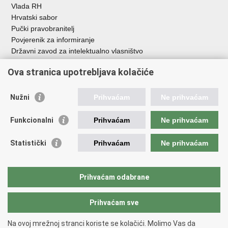
Vlada RH
Hrvatski sabor
Pučki pravobranitelj
Povjerenik za informiranje
Državni zavod za intelektualno vlasništvo
Agencija za medije
Ova stranica upotrebljava kolačiće
HAKOM
Ostale poveznice
Nužni
Prihvaćam
Ne prihvaćam
Hrvatski restauratorski zavod
Funkcionalni
Prihvaćam
Ne prihvaćam
Hrvatski audiovizualni centar
Zaklada Kultura nova
Statistički
Prihvaćam
Ne prihvaćam
Creative Europe
Cultural heritage in EU
EU National Institutes for Culture
Prihvaćam odabrane
Međunarodni centar za podvodnu arheologiju u Zadru (MCPA)
Prihvaćam sve
Povratak na vrh
Na ovoj mrežnoj stranci koriste se kolačići. Molimo Vas da