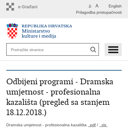
Preskoči
A
English
A
na
Prilagodba pristupačnosti
glavni
sadržaj
Odbijeni programi - Dramska
umjetnost - profesionalna
kazališta (pregled sa stanjem
18.12.2018.)
Dramska umjetnost - profesionalna kazališta
.pdf
/
.xls