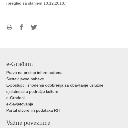
(pregled sa stanjem 18.12.2018.)
Ispiši
Podijeli
Podijeli
stranicu
na
na
Facebooku
Twitteru
e-Građani
Pravo na pristup informacijama
Sustav javne nabave
E-postupci ishođenja odobrenja za obavljanje uslužne
djelatnosti u području kulture
e-Građani
e-Savjetovanja
Portal otvorenih podataka RH
Važne poveznice