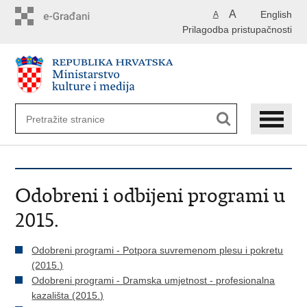
Preskoči
A
English
A
na
Prilagodba pristupačnosti
glavni
sadržaj
Odobreni i odbijeni programi u
2015.
Odobreni programi - Potpora suvremenom plesu i pokretu
(2015.)
Odobreni programi - Dramska umjetnost - profesionalna
kazališta (2015.)