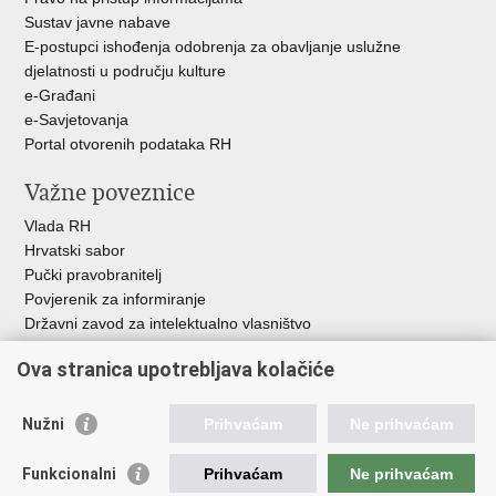
Sustav javne nabave
E-postupci ishođenja odobrenja za obavljanje uslužne
djelatnosti u području kulture
e-Građani
e-Savjetovanja
Portal otvorenih podataka RH
Važne poveznice
Vlada RH
Hrvatski sabor
Pučki pravobranitelj
Povjerenik za informiranje
Državni zavod za intelektualno vlasništvo
Agencija za medije
Ova stranica upotrebljava kolačiće
HAKOM
Ostale poveznice
Nužni
Prihvaćam
Ne prihvaćam
Hrvatski restauratorski zavod
Funkcionalni
Prihvaćam
Ne prihvaćam
Hrvatski audiovizualni centar