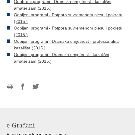
Odobreni programi - Dramska umjetnost - kazališni
amaterizam (2015.)
Odbijeni programi - Potpora suvremenom plesu i pokretu
(2015.)
Odbijeni programi - Potpora suvremenom plesu i pokretu
(2015.)
Odbijeni programi - Dramska umjetnost - profesionalna
kazališta (2015.)
Odbijeni programi - Dramska umjetnost - kazališni
amaterizam (2015.)
Ispiši
Podijeli
Podijeli
stranicu
na
na
Facebooku
Twitteru
e-Građani
Pravo na pristup informacijama