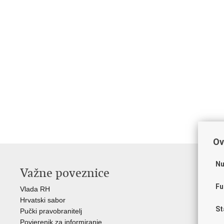
Ov
Nu
Važne poveznice
O
Fu
Vlada RH
Hrv
Hrvatski sabor
Hrv
St
Pučki pravobranitelj
Zak
Povjerenik za informiranje
Cre