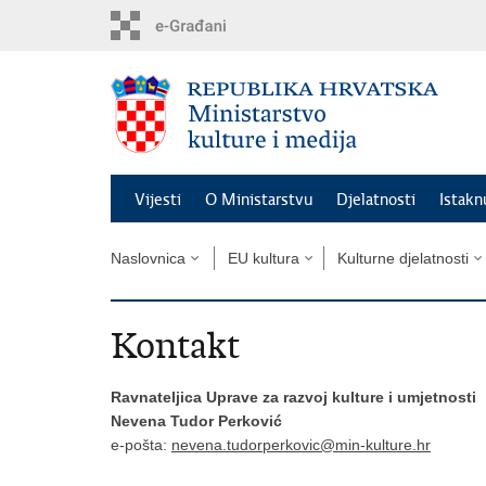
Preskoči
na
glavni
sadržaj
Vijesti
O Ministarstvu
Djelatnosti
Istak
Naslovnica
EU kultura
Kulturne djelatnosti
Kontakt
Ravnateljica Uprave za razvoj kulture i umjetnosti
Nevena Tudor Perković
e-pošta:
nevena.tudorperkovic@min-kulture.hr