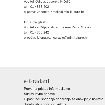
Voditelj Odjela: Jasenka Krčelić
tel.: 01 4866 402
e-pošta:
Jasenka.Krcelic@min-kulture.hr
Odjel za glazbu
Voditeljica Odjela: dr. sc. Jelena Panić Grazio
tel.: 01 4866 242
e-pošta:
jelena.panicgrazio@min-kulture.hr
e-Građani
Pravo na pristup informacijama
Sustav javne nabave
E-postupci ishođenja odobrenja za obavljanje uslužne
djelatnosti u području kulture