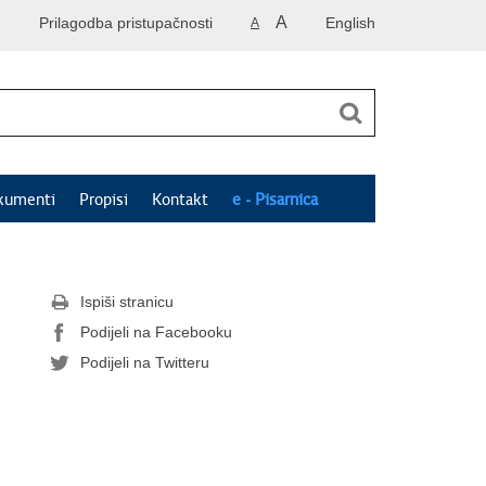
A
Prilagodba pristupačnosti
English
A
kumenti
Propisi
Kontakt
e - Pisarnica
Ispiši stranicu
Podijeli na Facebooku
Podijeli na Twitteru