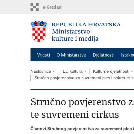
Preskoči
na
glavni
sadržaj
Vijesti
O Ministarstvu
Djelatnosti
Istak
Naslovnica
EU kultura
Kulturne djelatnosti
Stručno povjerenstvo za suvremeni ples i pokret te 
Stručno povjerenstvo z
te suvremeni cirkus
Članovi Stručnog povjerenstva za suvremeni ples i