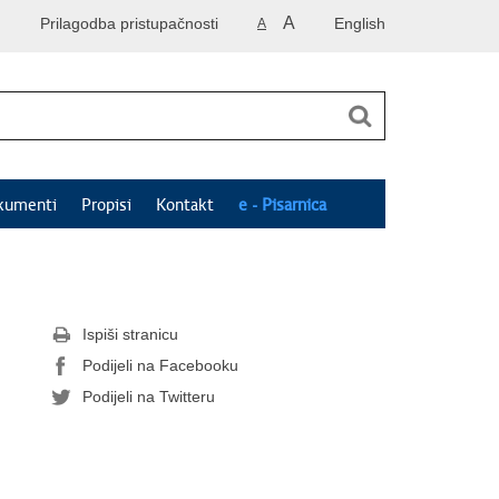
A
Prilagodba pristupačnosti
English
A
kumenti
Propisi
Kontakt
e - Pisarnica
Ispiši stranicu
Podijeli na Facebooku
Podijeli na Twitteru