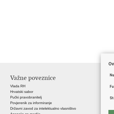
Ov
Nu
Važne poveznice
O
Vlada RH
Hrv
Fu
Hrvatski sabor
Hrv
Pučki pravobranitelj
Zak
St
Povjerenik za informiranje
Cre
Državni zavod za intelektualno vlasništvo
Cul