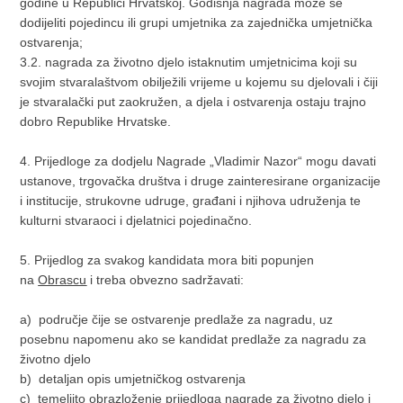
godine u Republici Hrvatskoj. Godišnja nagrada može se
dodijeliti pojedincu ili grupi umjetnika za zajednička umjetnička
ostvarenja;
3.2. nagrada za životno djelo istaknutim umjetnicima koji su
svojim stvaralaštvom obilježili vrijeme u kojemu su djelovali i čiji
je stvaralački put zaokružen, a djela i ostvarenja ostaju trajno
dobro Republike Hrvatske.
4. Prijedloge za dodjelu Nagrade „Vladimir Nazor“ mogu davati
ustanove, trgovačka društva i druge zainteresirane organizacije
i institucije, strukovne udruge, građani i njihova udruženja te
kulturni stvaraoci i djelatnici pojedinačno.
5. Prijedlog za svakog kandidata mora biti popunjen
na
Obrascu
i treba obvezno sadržavati:
a) područje čije se ostvarenje predlaže za nagradu, uz
posebnu napomenu ako se kandidat predlaže za nagradu za
životno djelo
b) detaljan opis umjetničkog ostvarenja
c) temeljito obrazloženje prijedloga nagrade za životno djelo i