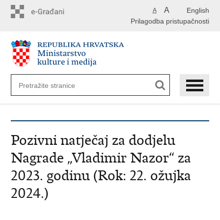
Preskoči
A
English
A
na
Prilagodba pristupačnosti
glavni
sadržaj
​Pozivni natječaj za dodjelu
Nagrade „Vladimir Nazor“ za
2023. godinu (Rok: 22. ožujka
2024.)