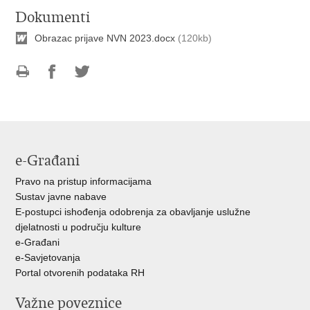
Dokumenti
Obrazac prijave NVN 2023.docx
(120kb)
Ispiši
Podijeli
Podijeli
stranicu
na
na
Facebooku
Twitteru
e-Građani
Pravo na pristup informacijama
Sustav javne nabave
E-postupci ishođenja odobrenja za obavljanje uslužne
djelatnosti u području kulture
e-Građani
e-Savjetovanja
Portal otvorenih podataka RH
Važne poveznice