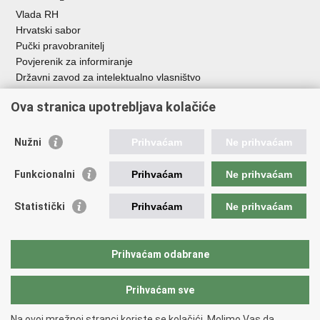
Vlada RH
Hrvatski sabor
Pučki pravobranitelj
Povjerenik za informiranje
Državni zavod za intelektualno vlasništvo
Agencija za medije
Ova stranica upotrebljava kolačiće
HAKOM
Ostale poveznice
Nužni
Prihvaćam
Ne prihvaćam
Hrvatski restauratorski zavod
Funkcionalni
Prihvaćam
Ne prihvaćam
Hrvatski audiovizualni centar
Zaklada Kultura nova
Statistički
Prihvaćam
Ne prihvaćam
Creative Europe
Cultural heritage in EU
EU National Institutes for Culture
Prihvaćam odabrane
Međunarodni centar za podvodnu arheologiju u Zadru (MCPA)
Prihvaćam sve
Povratak na vrh
Na ovoj mrežnoj stranci koriste se kolačići. Molimo Vas da