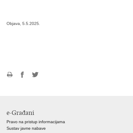
Objava, 5.5.2025.
Ispiši
Podijeli
Podijeli
stranicu
na
na
Facebooku
Twitteru
e-Građani
Pravo na pristup informacijama
Sustav javne nabave