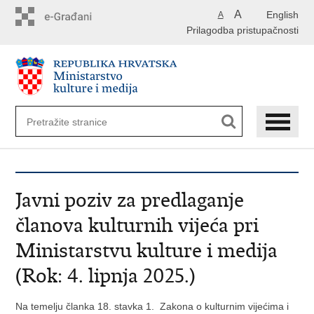
Preskoči
A
English
A
na
Prilagodba pristupačnosti
glavni
sadržaj
Javni poziv za predlaganje
članova kulturnih vijeća pri
Ministarstvu kulture i medija
(Rok: 4. lipnja 2025.)
Na temelju članka 18. stavka 1. Zakona o kulturnim vijećima i