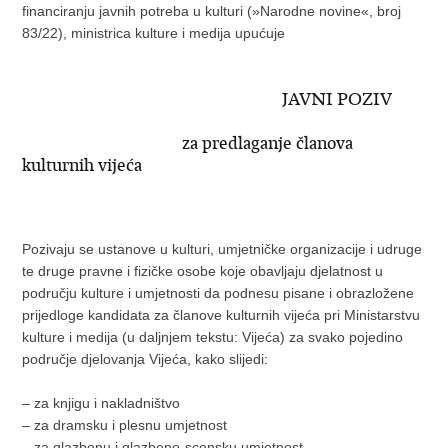
financiranju javnih potreba u kulturi (»Narodne novine«, broj
83/22), ministrica kulture i medija upućuje
JAVNI POZIV
za predlaganje članova
kulturnih vijeća
Pozivaju se ustanove u kulturi, umjetničke organizacije i udruge
te druge pravne i fizičke osobe koje obavljaju djelatnost u
području kulture i umjetnosti da podnesu pisane i obrazložene
prijedloge kandidata za članove kulturnih vijeća pri Ministarstvu
kulture i medija (u daljnjem tekstu: Vijeća) za svako pojedino
područje djelovanja Vijeća, kako slijedi:
‒ za knjigu i nakladništvo
‒ za dramsku i plesnu umjetnost
‒ za glazbenu i glazbeno-scensku umjetnost