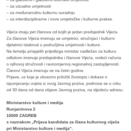
‒ za vizualne umjetnosti
‒ za međunarodnu kulturnu suradnju
‒ za interdisciplinarne i nove umjetničke i kulturne prakse.
Vijeća imaju pet članova od kojih je jedan predsjednik Vijeća.
Za članove Vijeća imenuju se umjetnici, stručnjaci i kulturni
djelatnici istaknuti u područjima umjetnosti i kulture.
Na temelju prispjelih prijedloga ministar nadležan za kulturu
odlukom imenuje predsjednika i članove Vijeća, vodeći računa
o njihovoj stručnosti i ravnomjernoj regionalnoj zastupljenosti.
Članovi Vijeća imenuju se na četiri godine.
Prijave, uz koje je obvezno priložiti životopis i dokaze o
ispunjavanju uvjeta iz ovog Javnog poziva, podnose se u roku
od 30 dana od dana objave Javnog poziva, na sljedeću adresu:
Ministarstvo kulture i medija
Runjaninova 2
10000 ZAGREB
s naznakom „Prijava kandidata za člana kulturnog vijeća
pri Ministarstvu kulture i medija“.