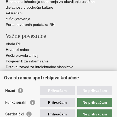
E-postupci ishođenja odobrenja za obavljanje uslužne
djelatnosti u području kulture
e-Građani
e-Savjetovanja
Portal otvorenih podataka RH
Važne poveznice
Vlada RH
Hrvatski sabor
Pučki pravobranitelj
Povjerenik za informiranje
Državni zavod za intelektualno vlasništvo
Agencija za medije
Ova stranica upotrebljava kolačiće
HAKOM
Ostale poveznice
Nužni
Prihvaćam
Ne prihvaćam
Hrvatski restauratorski zavod
Funkcionalni
Prihvaćam
Ne prihvaćam
Hrvatski audiovizualni centar
Zaklada Kultura nova
Statistički
Prihvaćam
Ne prihvaćam
Creative Europe