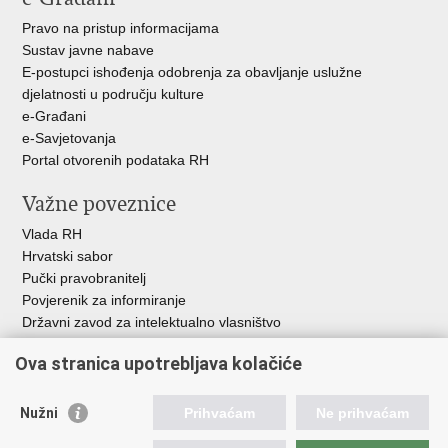
Pravo na pristup informacijama
Sustav javne nabave
E-postupci ishođenja odobrenja za obavljanje uslužne
djelatnosti u području kulture
e-Građani
e-Savjetovanja
Portal otvorenih podataka RH
Važne poveznice
Vlada RH
Hrvatski sabor
Pučki pravobranitelj
Povjerenik za informiranje
Državni zavod za intelektualno vlasništvo
Agencija za medije
Ova stranica upotrebljava kolačiće
HAKOM
Ostale poveznice
Nužni
Prihvaćam
Ne prihvaćam
Hrvatski restauratorski zavod