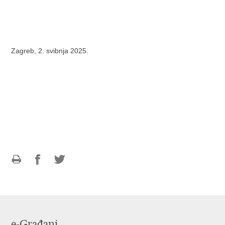
Zagreb, 2. svibnja 2025.
Ispiši
Podijeli
Podijeli
stranicu
na
na
Facebooku
Twitteru
e-Građani