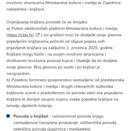
mrežnim stranicama Ministarstva kulture i medija te Zajednice
nakladnika i knjižara.
Ocjenjivanje knjižara provodit će se dvojako:
a) Putem elektroničkih platformi Ministarstva kulture i medija
(
https://citaj.hr/
) svi građani moći će dodijeliti svoje glasove
prijavljenim knjižarama počevši od objave popisa svih
prijavljenih knjižara sa zaključno 1. prosinca 2025. godine.
Knjižare mogu fizički i na svojim mrežnim stranicama i
društvenim mrežama pozivati kupce i čitatelje da im dodijele
svoje glasove. Broj glasova po osobi i po knjižari je
neograničen.
b) Posebno formirano povjerenstvo sastavljeno od predstavnika
Ministarstva kulture i medija i drugih relevantnih sudionika
književne scene u predviđenom će periodu obići sve prijavljene
knjižare te donijeti ukupnu ocjenu svake pojedine knjižare na
temelju sljedećih kriterija:
Ponuda u knjižari
- raznovrsnost ponude knjiga,
zastupljenost časopisne produkcije, udžbenička ponuda,
neknjižna ponuda (papirnica i medijateka)