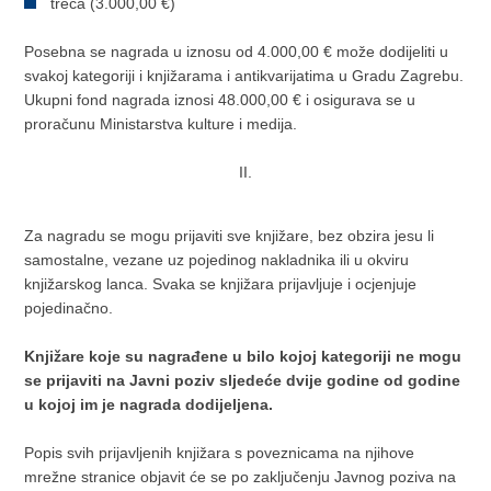
treća (3.000,00 €)
Posebna se nagrada u iznosu od 4.000,00 € može dodijeliti u
svakoj kategoriji i knjižarama i antikvarijatima u Gradu Zagrebu.
Ukupni fond nagrada iznosi 48.000,00 € i osigurava se u
proračunu Ministarstva kulture i medija.
II.
Za nagradu se mogu prijaviti sve knjižare, bez obzira jesu li
samostalne, vezane uz pojedinog nakladnika ili u okviru
knjižarskog lanca. Svaka se knjižara prijavljuje i ocjenjuje
pojedinačno.
Knjižare koje su nagrađene u bilo kojoj kategoriji ne mogu
se prijaviti na Javni poziv sljedeće dvije godine od godine
u kojoj im je nagrada dodijeljena.
Popis svih prijavljenih knjižara s poveznicama na njihove
mrežne stranice objavit će se po zaključenju Javnog poziva na