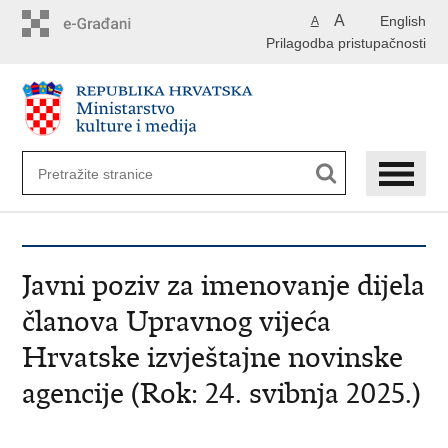
Preskoči
A
English
A
na
Prilagodba pristupačnosti
glavni
sadržaj
Javni poziv za imenovanje dijela
članova Upravnog vijeća
Hrvatske izvještajne novinske
agencije (Rok: 24. svibnja 2025.)