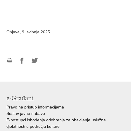
Objava, 9. svibnja 2025.
Ispiši
Podijeli
Podijeli
stranicu
na
na
Facebooku
Twitteru
e-Građani
Pravo na pristup informacijama
Sustav javne nabave
E-postupci ishođenja odobrenja za obavljanje uslužne
djelatnosti u području kulture