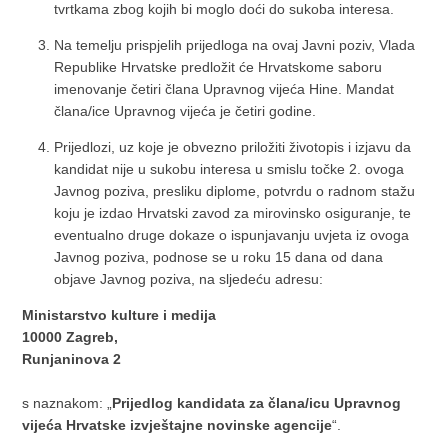
tvrtkama zbog kojih bi moglo doći do sukoba interesa.
Na temelju prispjelih prijedloga na ovaj Javni poziv, Vlada
Republike Hrvatske predložit će Hrvatskome saboru
imenovanje četiri člana Upravnog vijeća Hine. Mandat
člana/ice Upravnog vijeća je četiri godine.
Prijedlozi, uz koje je obvezno priložiti životopis i izjavu da
kandidat nije u sukobu interesa u smislu točke 2. ovoga
Javnog poziva, presliku diplome, potvrdu o radnom stažu
koju je izdao Hrvatski zavod za mirovinsko osiguranje, te
eventualno druge dokaze o ispunjavanju uvjeta iz ovoga
Javnog poziva, podnose se u roku 15 dana od dana
objave Javnog poziva, na sljedeću adresu:
Ministarstvo kulture i medija
10000 Zagreb,
Runjaninova 2
s naznakom: „
Prijedlog kandidata za člana/icu Upravnog
vijeća Hrvatske izvještajne novinske agencije
“.