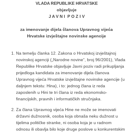
VLADA REPUBLIKE HRVATSKE
objavljuje
J A V N I P O Z I V
za imenovanje dijela članova Upravnog vijeća
Hrvatske izvještajne novinske agencije
Na temelju članka 12. Zakona o Hrvatskoj izvještajnoj
novinskoj agenciji („Narodne novine“, broj 96/2001), Vlada
Republike Hrvatske objavljuje Javni poziv radi prikupljanja
prijedloga kandidata za imenovanje dijela članova
Upravnog vijeća Hrvatske izvještajne novinske agencije (u
daljnjem tekstu: Hina), i to: jednog člana iz reda
zaposlenih u Hini te tri člana iz reda ekonomsko-
financijskih, pravnih i informatičkih stručnjaka.
Za člana Upravnog vijeća Hine ne može se imenovati
državni dužnosnik, osoba koja obnaša neku dužnost u
tijelima političke stranke, ni osoba koja je u radnom
odnosu ili obavlja bilo koje druge poslove u konkurentskim