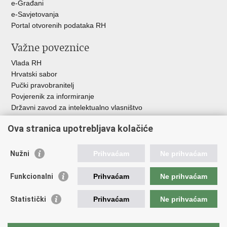
e-Građani
e-Savjetovanja
Portal otvorenih podataka RH
Važne poveznice
Vlada RH
Hrvatski sabor
Pučki pravobranitelj
Povjerenik za informiranje
Državni zavod za intelektualno vlasništvo
Agencija za medije
Ova stranica upotrebljava kolačiće
HAKOM
Ostale poveznice
Nužni
Prihvaćam
Ne prihvaćam
Hrvatski restauratorski zavod
Funkcionalni
Prihvaćam
Ne prihvaćam
Hrvatski audiovizualni centar
Zaklada Kultura nova
Statistički
Prihvaćam
Ne prihvaćam
Creative Europe
Cultural heritage in EU
EU National Institutes for Culture