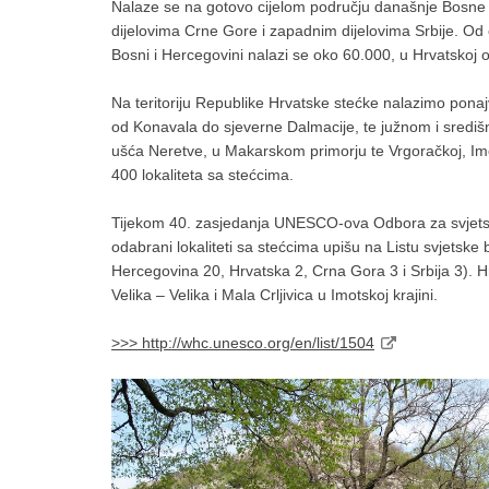
Nalaze se na gotovo cijelom području današnje Bosne 
dijelovima Crne Gore i zapadnim dijelovima Srbije. Od o
Bosni i Hercegovini nalazi se oko 60.000, u Hrvatskoj 
Na teritoriju Republike Hrvatske stećke nalazimo ponaj
od Konavala do sjeverne Dalmacije, te južnom i središn
ušća Neretve, u Makarskom primorju te Vrgoračkoj, Imot
400 lokaliteta sa stećcima.
Tijekom 40. zasjedanja UNESCO-ova Odbora za svjetsku
odabrani lokaliteti sa stećcima upišu na Listu svjetsk
Hercegovina 20, Hrvatska 2, Crna Gora 3 i Srbija 3). Hr
Velika – Velika i Mala Crljivica u Imotskoj krajini.
>>> http://whc.unesco.org/en/list/1504