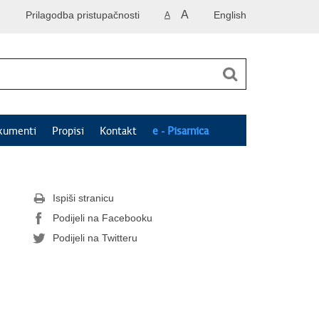
A
Prilagodba pristupačnosti
English
A
kumenti
Propisi
Kontakt
e - Pisarnica
Ispiši stranicu
Podijeli na Facebooku
Podijeli na Twitteru