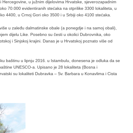
i Hercegovine, u južnim dijelovima Hrvatske, sjeverozapadnim
ko 70.000 evidentiranih stećaka na otprilike 3300 lokaliteta, u
oko 4400, u Crnoj Gori oko 3500 i u Srbiji oko 4100 stećaka.
više u zaleđu dalmatinske obale (a ponegdje i na samoj obali),
jem dijelu Like. Posebno su česti u okolici Dubrovnika, oko
skoj i Sinjskoj krajini. Danas je u Hrvatskoj poznato više od
 baštinu u lipnju 2016. u Istambulu, donesena je odluka da se
e baštine UNESCO-a. Upisano je 28 lokaliteta (Bosna i
vatski su lokaliteti Dubravka – Sv. Barbara u Konavlima i Cista