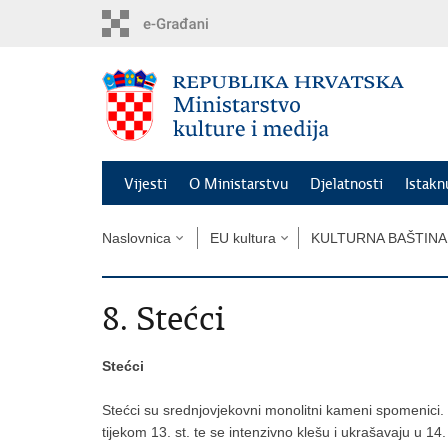
Preskoči
na
glavni
sadržaj
Vijesti
O Ministarstvu
Djelatnosti
Istak
Naslovnica
EU kultura
KULTURNA BAŠTINA
8. Stećci
Stećci
Stećci su srednjovjekovni monolitni kameni spomenici. P
tijekom 13. st. te se intenzivno klešu i ukrašavaju u 14.