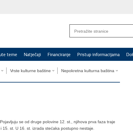
nute teme
Natječaji
Financiranje
Pristup informacijama
Do
Vrste kulturne baštine
Nepokretna kulturna baština
ojavljuju se od druge polovine 12. st., njihova prva faza traje
 i 15. st. U 16. st. izrada stećaka postupno nestaje.