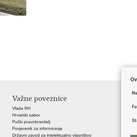
Ov
Nu
Važne poveznice
O
Fu
Vlada RH
Hrv
Hrvatski sabor
Hrv
St
Pučki pravobranitelj
Zak
Povjerenik za informiranje
Cre
Državni zavod za intelektualno vlasništvo
Cul