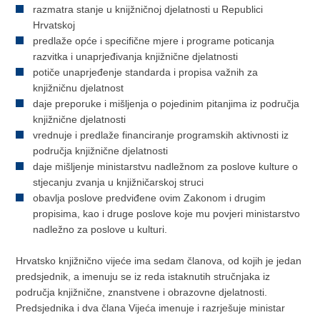
razmatra stanje u knijžničnoj djelatnosti u Republici
Hrvatskoj
predlaže opće i specifične mjere i programe poticanja
razvitka i unaprjeđivanja knjižnične djelatnosti
potiče unaprjeđenje standarda i propisa važnih za
knjižničnu djelatnost
daje preporuke i mišljenja o pojedinim pitanjima iz područja
knjižnične djelatnosti
vrednuje i predlaže financiranje programskih aktivnosti iz
područja knjižnične djelatnosti
daje mišljenje ministarstvu nadležnom za poslove kulture o
stjecanju zvanja u knjižničarskoj struci
obavlja poslove predviđene ovim Zakonom i drugim
propisima, kao i druge poslove koje mu povjeri ministarstvo
nadležno za poslove u kulturi.
Hrvatsko knjižnično vijeće ima sedam članova, od kojih je jedan
predsjednik, a imenuju se iz reda istaknutih stručnjaka iz
područja knjižnične, znanstvene i obrazovne djelatnosti.
Predsjednika i dva člana Vijeća imenuje i razrješuje ministar