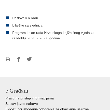
Poslovnik o radu
Bilješke sa sjednica
Program i plan rada Hrvatskoga knjižničnog vijeća za
razdoblje 2023. - 2027. godine
Ispiši
Podijeli
Podijeli
stranicu
na
na
Facebooku
Twitteru
e-Građani
Pravo na pristup informacijama
Sustav javne nabave
E-postupci ishođenja odobrenja za obavljanje uslužne