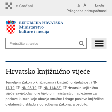
Preskoči
A
English
A
na
Prilagodba pristupačnosti
glavni
sadržaj
Hrvatsko knjižnično vijeće
Temeljem Zakon o knjižnicama i knjižničnoj djelatnosti (
NN
17/19
,
NN 98/19
,
NN 114/22)
Hrvatsko knjižnično
vijeće savjetodavno je tijelo pri ministarstvu nadležnom za
poslove kulture koje obavlja stručne i druge poslove knjižnične
djelatnosti u skladu s odredbama Zakona, a osobito: