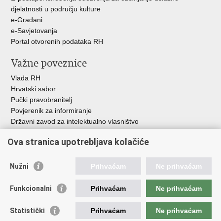
djelatnosti u području kulture
e-Građani
e-Savjetovanja
Portal otvorenih podataka RH
Važne poveznice
Vlada RH
Hrvatski sabor
Pučki pravobranitelj
Povjerenik za informiranje
Državni zavod za intelektualno vlasništvo
Agencija za medije
Ova stranica upotrebljava kolačiće
HAKOM
Ostale poveznice
Nužni
Prihvaćam
Ne prihvaćam
Hrvatski restauratorski zavod
Funkcionalni
Prihvaćam
Ne prihvaćam
Hrvatski audiovizualni centar
Zaklada Kultura nova
Statistički
Prihvaćam
Ne prihvaćam
Creative Europe