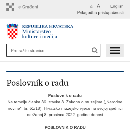
Preskoči
A
English
A
na
Prilagodba pristupačnosti
glavni
sadržaj
Poslovnik o radu
Poslovnik o radu
Na temelju članka 36. stavka 8. Zakona o muzejima („Narodne
novine“, br. 61/18), Hrvatsko muzejsko vijeće na svojoj sjednici
održanoj 8. prosinca 2022. godine donosi
POSLOVNIK O RADU