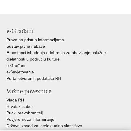
stranicu
na
na
Facebooku
Twitteru
e-Građani
Pravo na pristup informacijama
Sustav javne nabave
E-postupci ishođenja odobrenja za obavljanje uslužne
djelatnosti u području kulture
e-Građani
e-Savjetovanja
Portal otvorenih podataka RH
Važne poveznice
Vlada RH
Hrvatski sabor
Pučki pravobranitelj
Povjerenik za informiranje
Državni zavod za intelektualno vlasništvo