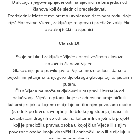
U slučaju njegove spriječenosti na sjednici se bira jedan od
članova koji će sjednici predsjedavati.
Predsjednik izlaže teme prema utvrđenom dnevnom redu, daje
riječ članovima Vijeća, zaključuje raspravu i predlaže zaključke
o svakoj točki na sjednici.
Članak 10.
Svoje odluke i zaključke Vijeće donosi većinom glasova
nazočnih članova Vijeća.
Glasovanje je u pravilu javno. Vijeće može odlučiti da se o
pojedinim pitanjima iz njegova djelokruga glasuje tajno, pisanim
putem.
Član Vijeća ne može sudjelovati u raspravi i izuzet je od
odlučivanja Vijeća o pitanju koje se odnosi na umjetnički ili
kulturni projekt u kojemu sudjeluje on ili s njim povezane osobe
(srodnik po krvi u ravnoj liniji do bilo kojeg stupnja, bračni ili
izvanbračni drug) ili se odnosi na kulturni ili umjetnički projekt
koji je predložila pravna osoba u kojoj član Vijeća ili s njim
povezane osobe imaju vlasnički ili osnivački udio ili sudjeluju u
njezinom upravljanju.