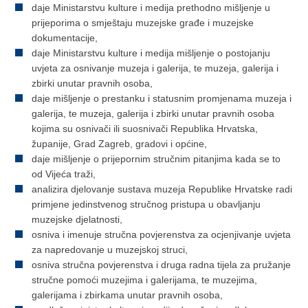
daje Ministarstvu kulture i medija prethodno mišljenje u
prijeporima o smještaju muzejske građe i muzejske
dokumentacije,
daje Ministarstvu kulture i medija mišljenje o postojanju
uvjeta za osnivanje muzeja i galerija, te muzeja, galerija i
zbirki unutar pravnih osoba,
daje mišljenje o prestanku i statusnim promjenama muzeja i
galerija, te muzeja, galerija i zbirki unutar pravnih osoba
kojima su osnivači ili suosnivači Republika Hrvatska,
županije, Grad Zagreb, gradovi i općine,
daje mišljenje o prijepornim stručnim pitanjima kada se to
od Vijeća traži,
analizira djelovanje sustava muzeja Republike Hrvatske radi
primjene jedinstvenog stručnog pristupa u obavljanju
muzejske djelatnosti,
osniva i imenuje stručna povjerenstva za ocjenjivanje uvjeta
za napredovanje u muzejskoj struci,
osniva stručna povjerenstva i druga radna tijela za pružanje
stručne pomoći muzejima i galerijama, te muzejima,
galerijama i zbirkama unutar pravnih osoba,