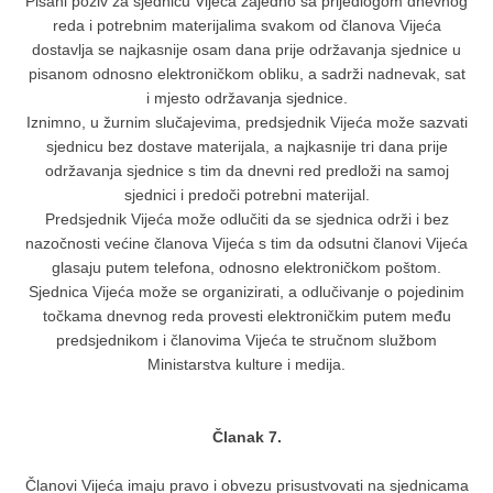
Pisani poziv za sjednicu Vijeća zajedno sa prijedlogom dnevnog
reda i potrebnim materijalima svakom od članova Vijeća
dostavlja se najkasnije osam dana prije održavanja sjednice u
pisanom odnosno elektroničkom obliku, a sadrži nadnevak, sat
i mjesto održavanja sjednice.
Iznimno, u žurnim slučajevima, predsjednik Vijeća može sazvati
sjednicu bez dostave materijala, a najkasnije tri dana prije
održavanja sjednice s tim da dnevni red predloži na samoj
sjednici i predoči potrebni materijal.
Predsjednik Vijeća može odlučiti da se sjednica održi i bez
nazočnosti većine članova Vijeća s tim da odsutni članovi Vijeća
glasaju putem telefona, odnosno elektroničkom poštom.
Sjednica Vijeća može se organizirati, a odlučivanje o pojedinim
točkama dnevnog reda provesti elektroničkim putem među
predsjednikom i članovima Vijeća te stručnom službom
Ministarstva kulture i medija.
Članak 7.
Članovi Vijeća imaju pravo i obvezu prisustvovati na sjednicama