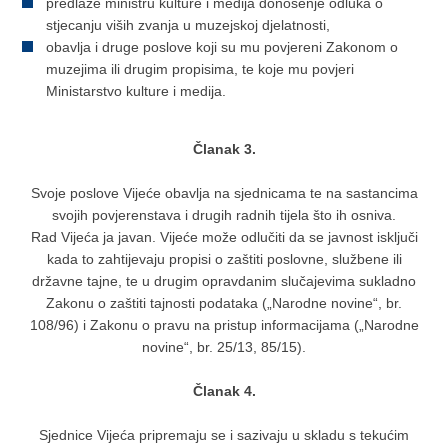
predlaže ministru kulture i medija donošenje odluka o
stjecanju viših zvanja u muzejskoj djelatnosti,
obavlja i druge poslove koji su mu povjereni Zakonom o
muzejima ili drugim propisima, te koje mu povjeri
Ministarstvo kulture i medija.
Članak 3.
Svoje poslove Vijeće obavlja na sjednicama te na sastancima
svojih povjerenstava i drugih radnih tijela što ih osniva.
Rad Vijeća ja javan. Vijeće može odlučiti da se javnost isključi
kada to zahtijevaju propisi o zaštiti poslovne, službene ili
državne tajne, te u drugim opravdanim slučajevima sukladno
Zakonu o zaštiti tajnosti podataka („Narodne novine“, br.
108/96) i Zakonu o pravu na pristup informacijama („Narodne
novine“, br. 25/13, 85/15).
Članak 4.
Sjednice Vijeća pripremaju se i sazivaju u skladu s tekućim