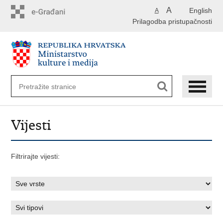
Preskoči
A
English
A
na
Prilagodba pristupačnosti
glavni
sadržaj
Vijesti
Filtrirajte vijesti: