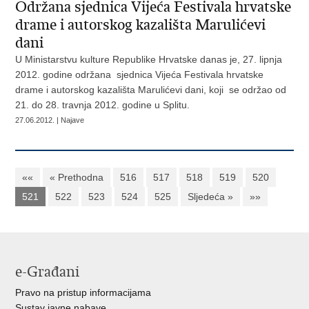
Održana sjednica Vijeća Festivala hrvatske
drame i autorskog kazališta Marulićevi
dani
U Ministarstvu kulture Republike Hrvatske danas je, 27. lipnja
2012. godine održana sjednica Vijeća Festivala hrvatske
drame i autorskog kazališta Marulićevi dani, koji se održao od
21. do 28. travnja 2012. godine u Splitu.
27.06.2012. | Najave
««
« Prethodna
516
517
518
519
520
521
522
523
524
525
Sljedeća »
»»
e-Građani
Pravo na pristup informacijama
Sustav javne nabave