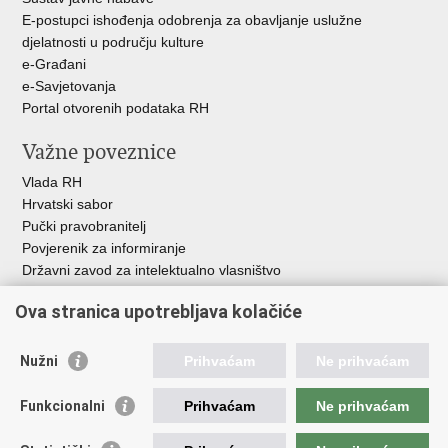
E-postupci ishođenja odobrenja za obavljanje uslužne
djelatnosti u području kulture
e-Građani
e-Savjetovanja
Portal otvorenih podataka RH
Važne poveznice
Vlada RH
Hrvatski sabor
Pučki pravobranitelj
Povjerenik za informiranje
Državni zavod za intelektualno vlasništvo
Agencija za medije
Ova stranica upotrebljava kolačiće
HAKOM
Ostale poveznice
Nužni
Prihvaćam
Ne prihvaćam
Hrvatski restauratorski zavod
Funkcionalni
Prihvaćam
Ne prihvaćam
Hrvatski audiovizualni centar
Zaklada Kultura nova