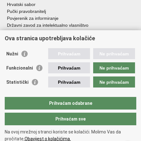
Hrvatski sabor
Pučki pravobranitelj
Povjerenik za informiranje
Državni zavod za intelektualno vlasništvo
Agencija za medije
Ova stranica upotrebljava kolačiće
HAKOM
Ostale poveznice
Nužni
Prihvaćam
Ne prihvaćam
Hrvatski restauratorski zavod
Funkcionalni
Prihvaćam
Ne prihvaćam
Hrvatski audiovizualni centar
Zaklada Kultura nova
Statistički
Prihvaćam
Ne prihvaćam
Creative Europe
Cultural heritage in EU
EU National Institutes for Culture
Prihvaćam odabrane
Međunarodni centar za podvodnu arheologiju u Zadru (MCPA)
Prihvaćam sve
Povratak na vrh
Na ovoj mrežnoj stranci koriste se kolačići. Molimo Vas da
Copyright © 2026 Ministarstvo kulture i medija.
Uvjeti korištenja
.
Izjava o
pročitate
Obavijest o kolačićima.