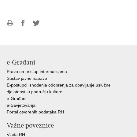
Ispiši
Podijeli
Podijeli
stranicu
na
na
Facebooku
Twitteru
e-Građani
Pravo na pristup informacijama
Sustav javne nabave
E-postupci ishođenja odobrenja za obavljanje uslužne
djelatnosti u području kulture
e-Građani
e-Savjetovanja
Portal otvorenih podataka RH
Važne poveznice
Vlada RH