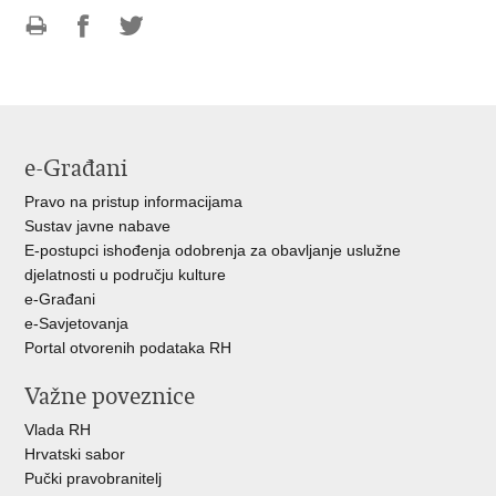
Ispiši
Podijeli
Podijeli
stranicu
na
na
Facebooku
Twitteru
e-Građani
Pravo na pristup informacijama
Sustav javne nabave
E-postupci ishođenja odobrenja za obavljanje uslužne
djelatnosti u području kulture
e-Građani
e-Savjetovanja
Portal otvorenih podataka RH
Važne poveznice
Vlada RH
Hrvatski sabor
Pučki pravobranitelj