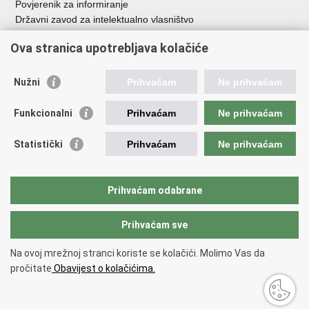
Povjerenik za informiranje
Državni zavod za intelektualno vlasništvo
Agencija za medije
Ova stranica upotrebljava kolačiće
HAKOM
Ostale poveznice
Nužni
Prihvaćam
Ne prihvaćam
Hrvatski restauratorski zavod
Funkcionalni
Prihvaćam
Ne prihvaćam
Hrvatski audiovizualni centar
Zaklada Kultura nova
Statistički
Prihvaćam
Ne prihvaćam
Creative Europe
Cultural heritage in EU
EU National Institutes for Culture
Prihvaćam odabrane
Međunarodni centar za podvodnu arheologiju u Zadru (MCPA)
Prihvaćam sve
Povratak na vrh
Na ovoj mrežnoj stranci koriste se kolačići. Molimo Vas da
Copyright © 2026 Ministarstvo kulture i medija.
Uvjeti korištenja
.
Izjava o
pročitate
Obavijest o kolačićima.
pristupačnosti
.