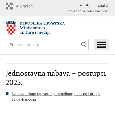
Preskoči
A
English
A
na
Prilagodba pristupačnosti
glavni
sadržaj
Jednostavna nabava – postupci
2025.
Nabava usluge ugovaranja i distribucije novina i drugih
tiskanih medija