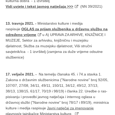
kulturna dobra - 1 izvršitelj
Vidi uvjete i tekst javnog natječaja >>>
(NN 39/2021)
13. travnja 2021. -
Ministarstvo kulture i medija
raspisuje
OGLAS za prijam službenika u državnu službu na
određeno vrijeme
u A) UPRAVA ZA ARHIVE, KNJIŽNICE I
MUZEJE, Sektor za arhivsku, knjižničnu i muzejsku
djelatnost, Služba za muzejsku djelatnost, Viši stručni
savjetnik/ica - 1 izvršitelj (zamjena za duže vrijeme odsutne
službenice)
17. veljače 2021. -
Na temelju članaka 45. i 74.a stavka 1.
Zakona o držav­nim službenicima ("Narodne novine" broj 92/05,
107/07, 27/08, 34/11, 49/11, 150/11, 34/12, 49/12, 37/13,
38/13, 138/15, 61/17, 70/19 i 98/19) i članka 22. Uredbe o ras­
pisiva­nju i provedbi javnog natječaja i internog oglasa u
državnoj službi ("Narodne novine" broj 78/17 i 89/19), ministrica
kulture i medija raspisuje
Javni natječaj za imenovanje
glavnog/e tajnika/ice Ministarstva kulture.