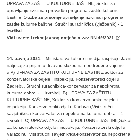
UPRAVA ZA ZAŠTITU KULTURNE BAŠTINE, Sektor za
upravljanje rizicima i provedbu programa zaštite kulturne
baštine, Služba za praćenje upravljanja rizicima i programa
zaštite kulturne baštine, Stručni suradnik/ica (vježbenik) - 1
izvršitelj
Vidi uvjete i tekst javnog natječaja >>> NN 49/2021
14. travnja 2021. -
Ministarstvo kulture i medija raspisuje Javni
natječaj za prijam u državnu službu na neodređeno vrijeme
u A) UPRAVA ZA ZAŠTITU KULTURNE BAŠTINE,Sektor za
konzervatorske odjele i inspekciju, Konzervatorski odjel u
Zagrebu, Stručni suradnik/ica-konzervator za nepokretna
kulturna dobra - 1 izvršitelj; B) UPRAVA ZA ZAŠTITU
KULTURNE BAŠTINE, Sektor za konzervatorske odjele i
inspekciju, Konzervatorski odjel u Karlovcu,Viši stručni
savjetnik/ica-konzervator za nepokretna kulturna dobra - 1
izvršitelj; C) UPRAVA ZA ZAŠTITU KULTURNE BAŠTINE,Sektor
za konzervatorske odjele i inspekciju, Konzervatorski odjel u
Varaždinu, Viši stručni savjetnik/ica-konzervator za nepokretna