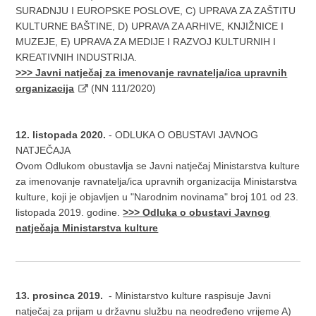
SURADNJU I EUROPSKE POSLOVE, C) UPRAVA ZA ZAŠTITU
KULTURNE BAŠTINE, D) UPRAVA ZA ARHIVE, KNJIŽNICE I
MUZEJE, E) UPRAVA ZA MEDIJE I RAZVOJ KULTURNIH I
KREATIVNIH INDUSTRIJA.
>>> Javni natječaj za imenovanje ravnatelja/ica upravnih
organizacija​
(NN 111/2020)
12. listopada 2020.
- ODLUKA O OBUSTAVI JAVNOG
NATJEČAJA
Ovom Odlukom obustavlja se Javni natječaj Ministarstva kulture
za imenovanje ravnatelja/ica upravnih organizacija Ministarstva
kulture, koji je objavljen u "Narodnim novinama" broj 101 od 23.
listopada 2019. godine.
>>> Odluka o obustavi Javnog
natječaja Ministarstva kulture
13. prosinca 2019.
- Ministarstvo kulture raspisuje Javni
natječaj za prijam u državnu službu na neodređeno vrijeme A)