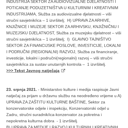
INDUSTRIJA SEKTOR ZA AUDIOVIZUALNE DJELATNOSTI I
POTICANJE PODUZETNIŠTVA U KULTURNIM I KREATIVNIM
INDUSTRIJAMA, Služba za audiovizualne djelatnosti – viši
stručni savjetnik/ica – 1 izvršitelj; H) UPRAVA ZA ARHIVE,
KNJIŽNICE I MUZEJE SEKTOR ZA ARHIVSKU, KNJIŽNIČNU I
MUZEJSKU DJELATNOST, Služba za muzejsku djelatnost – viši
stručni savjetnik/ica – 1 izvršitelj; I) GLAVNO TAJNIŠTVO
SEKTOR ZA FINANCIJSKE POSLOVE, INVESTICIJE, LOKALNI
I PODRUČNI (REGIO­NALNI) RAZVOJ, Služba za financiranje,
investicije, lokalni i područni(regionalni) razvoj – viši stručni
savjetnik/ica za sustav unutarnjih kontrola – 1 izvršitelj.
>>> Tekst Javnog natječaja
23. srpnja 2021.
- Ministarstvo kulture i medija raspisuje Javni
natječaj za prijam u državnu službu na neodređeno vrijeme u A)
UPRAVA ZA ZAŠTITU KULTURNE BAŠTINE, Sektor za
konzervatorske odjele i inspekciju, Konzervatorski odjel u
Zadru, stručni suradnik/ica-konzervator za pokretna i
nepokretna kulturna dobra - 1 izvršitelj.
B) UPRAVA ZA MEDIJE I RAZVOJ KULTURNIH I KREATIVNIH