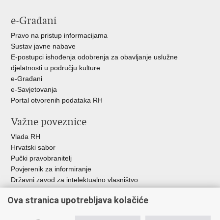
e-Građani
Pravo na pristup informacijama
Sustav javne nabave
E-postupci ishođenja odobrenja za obavljanje uslužne
djelatnosti u području kulture
e-Građani
e-Savjetovanja
Portal otvorenih podataka RH
Važne poveznice
Vlada RH
Hrvatski sabor
Pučki pravobranitelj
Povjerenik za informiranje
Državni zavod za intelektualno vlasništvo
Agencija za medije
Ova stranica upotrebljava kolačiće
HAKOM