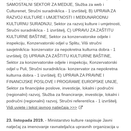
SAMOSTALNI SEKTOR ZA MEDIJE, Služba za web i
Culturenet, Stručni suradnik/ica - 1 izvršitelj; B) UPRAVA ZA
RAZVOJ KULTURE I UMJETNOSTI I MEĐUNARODNU
KULTURNU SURADNJU, Sektor za razvoj kulture i umjetnosti,
Stručni suradnik/ica - 1 izvršitelj, C) UPRAVU ZA ZAŠTITU
KULTURNE BAŠTINE, Sektor za konzervatorske odjele i
inspekciju, Konzervatorski odjel u Splitu, Viši stručni
savjetnik/ica- konzervator za nepokretna kulturna dobra - 1
izvršitelj; D) UPRAVA ZA ZAŠTITU KULTURNE BAŠTINE,
Sektor za konzervatorske odjele i inspekciju, Konzervatorski
odjel u Puli, Stručni suradnik/ica- konzervator za nepokretna
kulturna dobra - 1 izvršitelj; E) UPRAVA ZA PRAVNE I
FINANCIJSKE POSLOVE I PROGRAME EUROPSKE UNIJE,
Sektor za financijske poslove, investicije, lokalni i područni
(regionalni) razvoj, Služba za financiranje, investicije, lokalni i
područni (regionalni) razvoj, Stručni referent/ica - 1 izvršitelj.
Vidi uvjete i tekst javnog natječaja >>>
23. listopada 2019.
- Ministarstvo kulture raspisuje Javni
natječaj za imenovanje ravnatelja/ica upravnih organizacija u