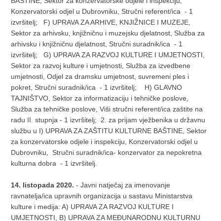
BAŠTINE, Sektor za konzervatorske odjele i inspekciju,
Konzervatorski odjel u Dubrovniku, Stručni referent/ica - 1
izvršitelj; F) UPRAVA ZA ARHIVE, KNJIŽNICE I MUZEJE,
Sektor za arhivsku, knjižničnu i muzejsku djelatnost, Služba za
arhivsku i knjižničnu djelatnost, Stručni suradnik/ica - 1
izvršitelj; G) UPRAVA ZA RAZVOJ KULTURE I UMJETNOSTI,
Sektor za razvoj kulture i umjetnosti, Služba za izvedbene
umjetnosti, Odjel za dramsku umjetnost, suvremeni ples i
pokret, Stručni suradnik/ica - 1 izvršitelj; H) GLAVNO
TAJNIŠTVO, Sektor za informatizaciju i tehničke poslove,
Služba za tehničke poslove, Viši stručni referent/ica zaštite na
radu II. stupnja - 1 izvršitelj; 2. za prijam vježbenika u državnu
službu u I) UPRAVA ZA ZAŠTITU KULTURNE BAŠTINE, Sektor
za konzervatorske odjele i inspekciju, Konzervatorski odjel u
Dubrovniku, Stručni suradnik/ica- konzervator za nepokretna
kulturna dobra - 1 izvršitelj.
14. listopada 2020.
- Javni natječaj za imenovanje
ravnatelja/ica upravnih organizacija u sastavu Ministarstva
kulture i medija: A) UPRAVA ZA RAZVOJ KULTURE I
UMJETNOSTI, B) UPRAVA ZA MEĐUNARODNU KULTURNU