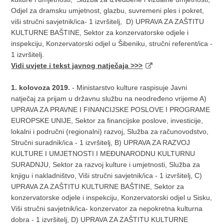
Odjel za dramsku umjetnost, glazbu, suvremeni ples i pokret,
viši stručni savjetnik/ica- 1 izvršitelj, D) UPRAVA ZA ZAŠTITU
KULTURNE BAŠTINE, Sektor za konzervatorske odjele i
inspekciju, Konzervatorski odjel u Šibeniku, stručni referent/ica -
1 izvršitelj.
Vidi uvjete i tekst javnog natječaja >>>
1. kolovoza 2019.
- Ministarstvo kulture raspisuje Javni
natječaj za prijam u državnu službu na neodređeno vrijeme A)
UPRAVA ZA PRAVNE I FINANCIJSKE POSLOVE I PROGRAME
EUROPSKE UNIJE, Sektor za financijske poslove, investicije,
lokalni i područni (regionalni) razvoj, Služba za računovodstvo,
Stručni suradnik/ica - 1 izvršitelj, B) UPRAVA ZA RAZVOJ
KULTURE I UMJETNOSTI I MEĐUNARODNU KULTURNU
SURADNJU, Sektor za razvoj kulture i umjetnosti, Služba za
knjigu i nakladništvo, Viši stručni savjetnik/ica - 1 izvršitelj, C)
UPRAVA ZA ZAŠTITU KULTURNE BAŠTINE, Sektor za
konzervatorske odjele i inspekciju, Konzervatorski odjel u Sisku,
Viši stručni savjetnik/ica- konzervator za nepokretna kulturna
dobra - 1 izvršitelj, D) UPRAVA ZA ZAŠTITU KULTURNE