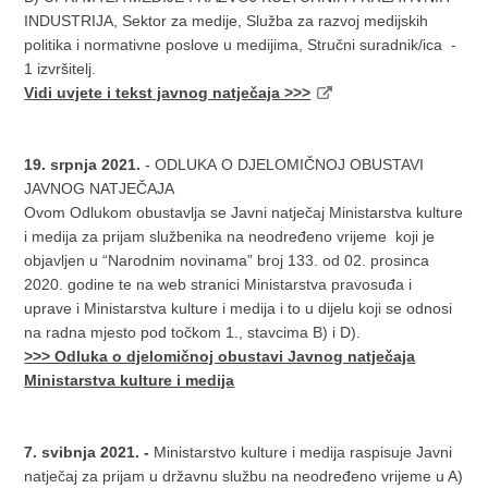
INDUSTRIJA, Sektor za medije, Služba za razvoj medijskih
politika i normativne poslove u medijima, Stručni suradnik/ica -
1 izvršitelj.
Vidi uvjete i tekst javnog natječaja >>>
19. srpnja 2021.
- ODLUKA O DJELOMIČNOJ OBUSTAVI
JAVNOG NATJEČAJA
Ovom Odlukom obustavlja se Javni natječaj Ministarstva kulture
i medija za prijam službenika na neodređeno vrijeme koji je
objavljen u “Narodnim novinama” broj 133. od 02. prosinca
2020. godine te na web stranici Ministarstva pravosuđa i
uprave i Ministarstva kulture i medija i to u dijelu koji se odnosi
na radna mjesto pod točkom 1., stavcima B) i D).
>>> Odluka o djelomičnoj obustavi Javnog natječaja
Ministarstva kulture i medija
7. svibnja 2021. -
Ministarstvo kulture i medija raspisuje Javni
natječaj za prijam u državnu službu na neodređeno vrijeme u A)