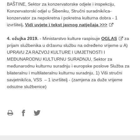
BAŠTINE, Sektor za konzervatorske odjele i inspekciju,
Konzervatorski odjel u Šibeniku, Stručni suradnik/ica-
konzervator za nepokretna i pokretna kulturna dobra - 1
izvršitelj
.
Vidi uvjete i tekst javnog natječaja >>>
4. ožujka 2019.
- Ministarstvo kulture raspisuje
OGLAS
za
prijam službenika u državnu službu na određeno vrijeme u A)
UPRAVU ZA RAZVOJ KULTURE I UMJETNOSTI I
MEĐUNARODNU KULTURNU SURADNJU, Sektor za
međunarodnu kulturnu suradnju i europske poslove Služba za
bilateralnu i multilateralnu kulturnu suradnju, 1) Viši stručni
savjetnik/ica, VSS – 1 izvršitelj - (zamjena za duže vrijeme
odsutne službenice)
Ispiši
Podijeli
Podijeli
stranicu
na
na
Facebooku
Twitteru