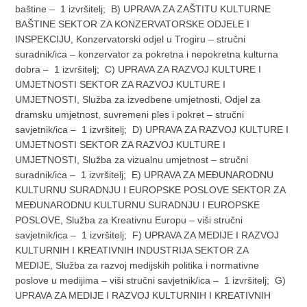
baštine – 1 izvršitelj; B) UPRAVA ZA ZAŠTITU KULTURNE
BAŠTINE SEKTOR ZA KONZERVATORSKE ODJELE I
INSPEKCIJU, Konzervatorski odjel u Trogiru – stručni
suradnik/ica – konzervator za pokretna i nepokretna kulturna
dobra – 1 izvršitelj; C) UPRAVA ZA RAZVOJ KULTURE I
UMJETNOSTI SEKTOR ZA RAZVOJ KULTURE I
UMJETNOSTI, Služba za izvedbene umjetnosti, Odjel za
dramsku umjetnost, suvremeni ples i pokret – stručni
savjetnik/ica – 1 izvršitelj; D) UPRAVA ZA RAZVOJ KULTURE I
UMJETNOSTI SEKTOR ZA RAZVOJ KULTURE I
UMJETNOSTI, Služba za vizualnu umjetnost – stručni
suradnik/ica – 1 izvršitelj; E) UPRAVA ZA MEĐUNARODNU
KULTURNU SURADNJU I EUROPSKE POSLOVE SEKTOR ZA
MEĐUNARODNU KULTURNU SURADNJU I EUROPSKE
POSLOVE, Služba za Kreativnu Europu – viši stručni
savjetnik/ica – 1 izvršitelj; F) UPRAVA ZA MEDIJE I RAZVOJ
KULTURNIH I KREATIVNIH INDUSTRIJA SEKTOR ZA
MEDIJE, Služba za razvoj medijskih politika i normativne
poslove u medijima – viši stručni savjetnik/ica – 1 izvršitelj; G)
UPRAVA ZA MEDIJE I RAZVOJ KULTURNIH I KREATIVNIH