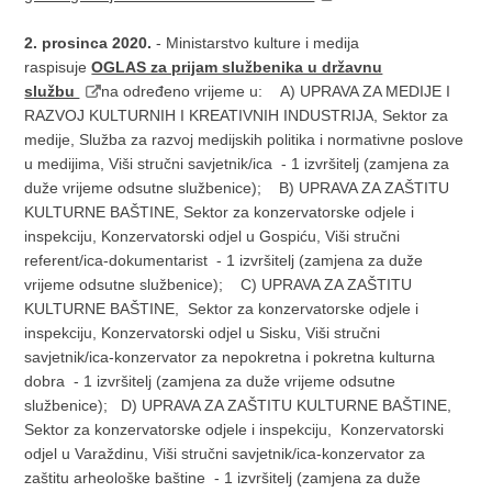
2. prosinca 2020.
- Ministarstvo kulture i medija
raspisuje
OGLAS za prijam službenika u državnu
službu
na određeno vrijeme u: A) UPRAVA ZA MEDIJE I
RAZVOJ KULTURNIH I KREATIVNIH INDUSTRIJA, Sektor za
medije, Služba za razvoj medijskih politika i normativne poslove
u medijima, Viši stručni savjetnik/ica - 1 izvršitelj (zamjena za
duže vrijeme odsutne službenice); B) UPRAVA ZA ZAŠTITU
KULTURNE BAŠTINE, Sektor za konzervatorske odjele i
inspekciju, Konzervatorski odjel u Gospiću, Viši stručni
referent/ica-dokumentarist - 1 izvršitelj (zamjena za duže
vrijeme odsutne službenice); C) UPRAVA ZA ZAŠTITU
KULTURNE BAŠTINE, Sektor za konzervatorske odjele i
inspekciju, Konzervatorski odjel u Sisku, Viši stručni
savjetnik/ica-konzervator za nepokretna i pokretna kulturna
dobra - 1 izvršitelj (zamjena za duže vrijeme odsutne
službenice); D) UPRAVA ZA ZAŠTITU KULTURNE BAŠTINE,
Sektor za konzervatorske odjele i inspekciju, Konzervatorski
odjel u Varaždinu, Viši stručni savjetnik/ica-konzervator za
zaštitu arheološke baštine - 1 izvršitelj (zamjena za duže