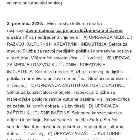
vrijeme odsutne službenice).
2. prosinca 2020.
- Ministarstvo kulture i medija
raspisuje
Javni natječaj za prijam službenika u državnu
službu
na neodređeno vrijeme u: A) UPRAVA ZA MEDIJE I
RAZVOJ KULTURNIH I KREATIVNIH INDUSTRIJA, Sektor za
medije, Služba za razvoj medijskih politika i normativne poslove
u medijima, Viši stručni savjetnik/ica - 1 izvršitelj; B) UPRAVA
ZA MEDIJE I RAZVOJ KULTURNIH I KREATIVNIH
INDUSTRIJA, Sektor za medije, Služba za razvoj medijskih
politika i normativne poslove u medijima, Stručni suradnik/ica -
1 izvršitelj; C) UPRAVA ZA ZAŠTITU KULTURNE BAŠTINE,
Sektor za konzervatorske odjele i inspekciju, Služba za
inspekcijske poslove zaštite kulturne baštine, Viši inspektor/ica
za zaštitu kulturnih dobara - 1 izvršitelj; D) UPRAVA ZA
ZAŠTITU KULTURNE BAŠTINE, Sektor za konzervatorske
odjele i inspekciju, Konzervatorski odjel u Zadru, Stručni
suradnik/ica-konzervator za pokretna i nepokretna kulturna
dobra - 1 izvršitelj; E) UPRAVA ZA ZAŠTITU KULTURNE