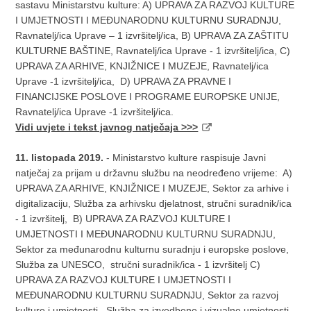
sastavu Ministarstvu kulture: A) UPRAVA ZA RAZVOJ KULTURE
I UMJETNOSTI I MEĐUNARODNU KULTURNU SURADNJU,
Ravnatelj/ica Uprave – 1 izvršitelj/ica, B) UPRAVA ZA ZAŠTITU
KULTURNE BAŠTINE, Ravnatelj/ica Uprave - 1 izvršitelj/ica, C)
UPRAVA ZA ARHIVE, KNJIŽNICE I MUZEJE, Ravnatelj/ica
Uprave -1 izvršitelj/ica, D) UPRAVA ZA PRAVNE I
FINANCIJSKE POSLOVE I PROGRAME EUROPSKE UNIJE,
Ravnatelj/ica Uprave -1 izvršitelj/ica.
Vidi uvjete i tekst javnog natječaja >>>
11. listopada 2019.
- Ministarstvo kulture raspisuje Javni
natječaj za prijam u državnu službu na neodređeno vrijeme: A)
UPRAVA ZA ARHIVE, KNJIŽNICE I MUZEJE, Sektor za arhive i
digitalizaciju, Služba za arhivsku djelatnost, stručni suradnik/ica
- 1 izvršitelj, B) UPRAVA ZA RAZVOJ KULTURE I
UMJETNOSTI I MEĐUNARODNU KULTURNU SURADNJU,
Sektor za međunarodnu kulturnu suradnju i europske poslove,
Služba za UNESCO, stručni suradnik/ica - 1 izvršitelj C)
UPRAVA ZA RAZVOJ KULTURE I UMJETNOSTI I
MEĐUNARODNU KULTURNU SURADNJU, Sektor za razvoj
kulture i umjetnosti, Služba za izvedbene i vizualne umjetnosti,