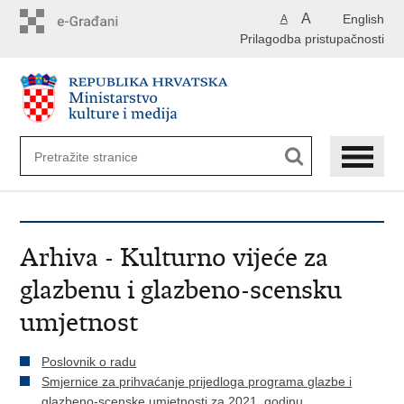
Preskoči
A
English
A
na
Prilagodba pristupačnosti
glavni
sadržaj
Arhiva - Kulturno vijeće za
glazbenu i glazbeno-scensku
umjetnost
Poslovnik o radu
Smjernice za prihvaćanje prijedloga programa glazbe i
glazbeno-scenske umjetnosti za 2021. godinu