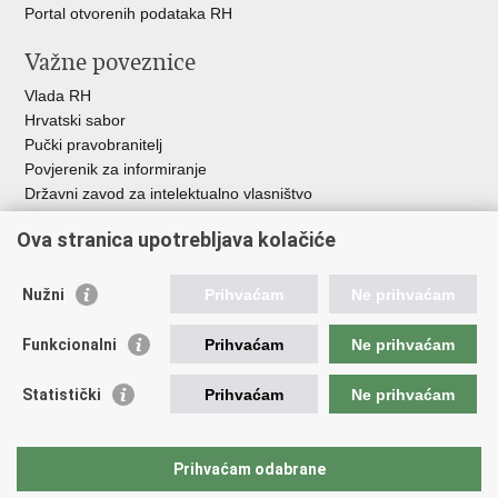
Portal otvorenih podataka RH
Važne poveznice
Vlada RH
Hrvatski sabor
Pučki pravobranitelj
Povjerenik za informiranje
Državni zavod za intelektualno vlasništvo
Agencija za medije
Ova stranica upotrebljava kolačiće
HAKOM
Ostale poveznice
Nužni
Prihvaćam
Ne prihvaćam
Hrvatski restauratorski zavod
Funkcionalni
Prihvaćam
Ne prihvaćam
Hrvatski audiovizualni centar
Zaklada Kultura nova
Statistički
Prihvaćam
Ne prihvaćam
Creative Europe
Cultural heritage in EU
EU National Institutes for Culture
Prihvaćam odabrane
Međunarodni centar za podvodnu arheologiju u Zadru (MCPA)